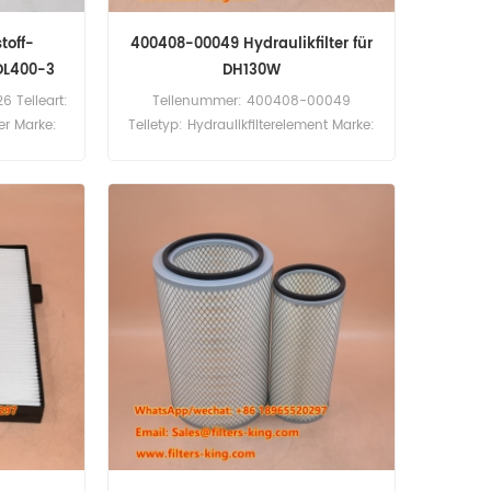
toff-
400408-00049 Hydraulikfilter für
DL400-3
DH130W
 Teileart:
Teilenummer: 400408-00049
er Marke:
Teiletyp: Hydraulikfilterelement Marke:
teil
Daewoo Doosan Ersatzteil
0 Stück
Mindestbestellmenge: 60 Stück
off-
400408-00049 Hydraulikfilter-
erweis
Querverweis R010044 HF35526
 Daewoo
Verwendung für Daewoo Doosan
00A DL420
DH130-2 DH130W DH170 DH200LC
L550-3
DH220LC DH280 DL200 DL250 DL250-5
DL300 DL350.