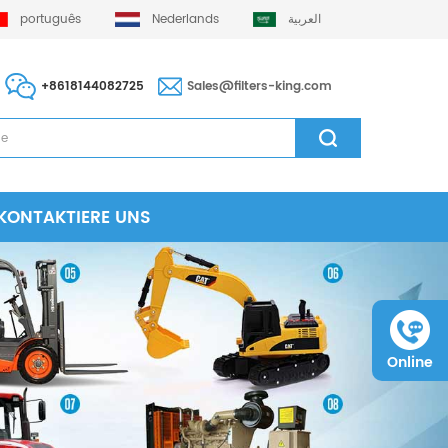
português
Nederlands
العربية
+8618144082725
Sales@filters-king.com
KONTAKTIERE UNS
Online