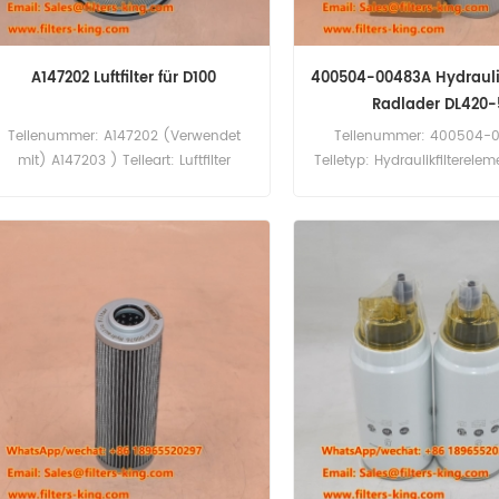
A147202 Luftfilter für D100
400504-00483A Hydraulikf
Radlader DL420-
Teilenummer: A147202 (Verwendet
Teilenummer: 400504-
mit) A147203 ) Teileart: Luftfilter
Teiletyp: Hydraulikfilterele
Marke: Daewoo Doosan Ersatzteil
Daewoo Doosan Ersatz
Mindestbestellmenge: 20 Stück
Mindestbestellmenge: 6
A147202 Luftfilter-Querverweis P181191
400504-00483A Hydraulik
AF4838 Verwendung für Daewoo
Querverweis SH60765SP V
Doosan D100 D120 DH130LCV
für Daewoo Doosan DL250-
MEGA160V MEGA250V.
DL400-5 DL420-5 DL450-3
DL550-3 DL550-5