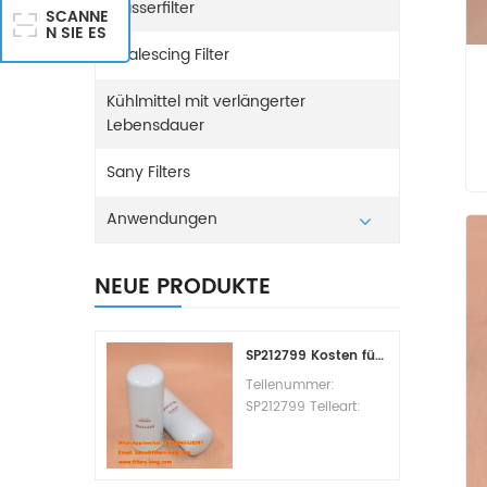
Wasserfilter
SCANNE
N SIE ES
Coalescing Filter
Kühlmittel mit verlängerter
Lebensdauer
Sany Filters
Anwendungen
NEUE PRODUKTE
SP212799 Kosten für den Kraftstofffilterwechsel
Teilenummer:
SP212799 Teileart:
Kraftstofffilterelement
Marke: Liugong
Ersatzteil