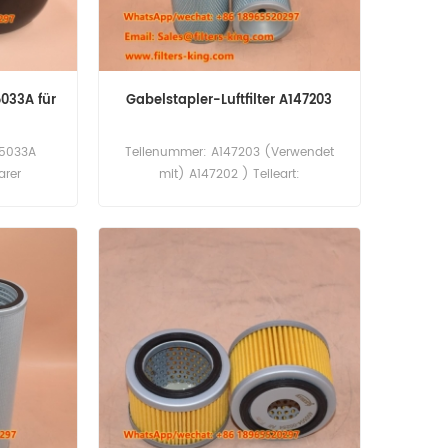
5033A für
Gabelstapler-Luftfilter A147203
-5033A
Teilenummer: A147203 (Verwendet
arer
mit) A147202 ) Teileart:
woo Doosan
Luftfilterelement Marke: Daewoo
ge:60pcs
Doosan Ersatzteil
osan DL08
Mindestbestellmenge: 20 Stück
380LC.
A147203 Luftfilter-Querverweis
P522452 AF4896 CF14007x
Verwendung für Daewoo Doosan D100
D120 DH130LCV MEGA160V MEGA250V.