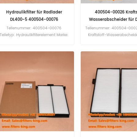
Hydraulikfilter für Radlader
400504-00026 Krafts
DL400-5 400504-00076
Wasserabscheider für 
Teilenummer: 400504-00076
Teilenummer: 400504-00026
Teiletyp: Hydraulikfilterelement Marke:
Kraftstoff-Wasserabscheid
Daewoo Doosan Ersatzteil
Daewoo Doosan Ersatz
Mindestbestellmenge: 60 Stück
Mindestbestellmenge: 6
400504-00076 Hydraulikfilter-
400504-00026 Kraftst
Querverweis SH75157 Verwendung für
Wasserabscheider Querv
Daewoo Doosan DL200-5 DL400-3
SN70207 Verwendung für
DL400-5 DL400A DL420-5 DL450-3
Doosan DL400 DL400-3 DL4
DL450-5 DL550-3 DL550-5 DV180S-7
DL450 DL450-3 DL500 D
DV200S-7 DV250S-7 DV300S-7.
DX300LC.