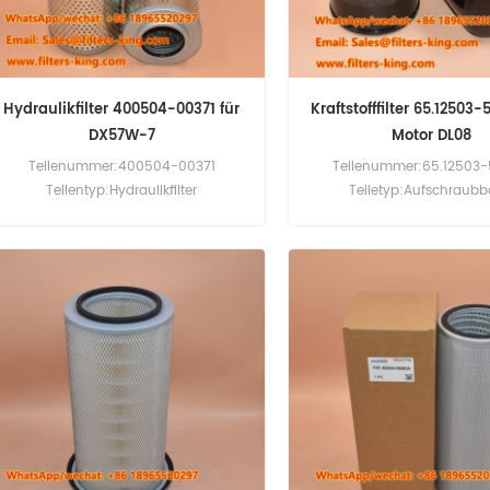
Hydraulikfilter 400504-00371 für
Kraftstofffilter 65.12503-
DX57W-7
Motor DL08
Teilenummer:400504-00371
Teilenummer:65.12503
Teilentyp:Hydraulikfilter
Teiletyp:Aufschraubb
Marke:Doosan-Ersatz
Kraftstofffilter Marke:Dae
Mindestbestellmenge:60 Stück
Ersatz Mindestbestellmen
Kompatibilität:Doosan DX57W-7
Kompatibilität:Daewoo Do
DX62R-3 DX62R-3 DX63-3.
DL08K DL08P DL08S DX