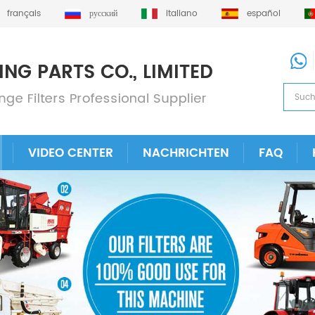
français
русский
italiano
español
VIDEO CENTER
NACHRICHTEN
FAQ