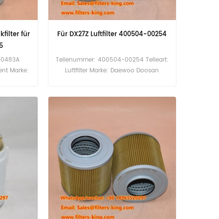
ilter für
Für DX27Z Luftfilter 400504-00254
5
00483A
Teilenummer: 400504-00254 Teileart:
ment Marke:
Luftfilter Marke: Daewoo Doosan
teil
Ersatzteil Mindestbestellmenge: 60
0 Stück
Stück 400504-00254
filter-
Luftentlüftungsfilter Querverweis
erwendung
AB15807 Verwendung für Daewoo
5 DL400-3
Doosan DL160 DL200 DL200-5 DL250
 DL450-5
DL250-5 DL300 DL300-3 DL300-5
.
DL350 DL350-3 DL350-5 DL400 DX27Z
DX420LC DX55 DX55-5.