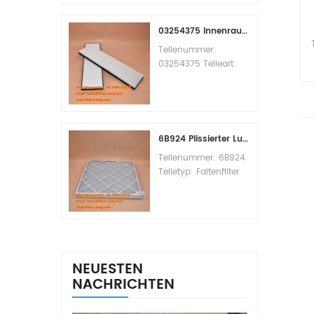
Replacement
MOQ:60pcs
03254375 Innenraumfilter-Querverweis
Teilenummer:
03254375 Teileart:
Innenraumfilter
Marke: Manitowoc
Ersatzteil
Mindestbestellmenge:
20 Stück
6B924 Plissierter Luftfilter MERV 8
Teilenummer: 6B924
Teiletyp: Faltenfilter
MERV-Wert: 8 Marke:
Air Handler
Replacement
Mindestbestellmenge:
20 Stück
NEUESTEN
NACHRICHTEN