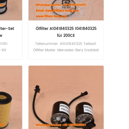
lter-Set
Ölfilter A1041840325 1041840325
kw
für 200CE
1351
Teilenummer: A1041840325 Teileart:
r-Kit
Ölfilter Marke: Mercedes-Benz Ersatzteil
lacement
Mindestbestellmenge: 60 Stück
60pcs
Kompatibilität: Mercedes-Benz 200CE,
200E, 200TE, 220CE, 220E, 220TE,
280CE, 280E, 280TE, 300CE24.