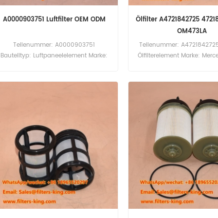
A0000903751 Luftfilter OEM ODM
Ölfilter A4721842725 4721
OM473LA
Teilenummer: A0000903751
Teilenummer: A4721842725 
Bauteiltyp: Luftpaneelelement Marke:
Ölfilterelement Marke: Mer
Mercedes-Benz Ersatzteil
Ersatzteil Mindestbestell
Mindestbestellmenge: 20 Stück
Stück Ölfilter A47218
Vergleichsnummer A472
Verwendung für Merced
OM473LA.