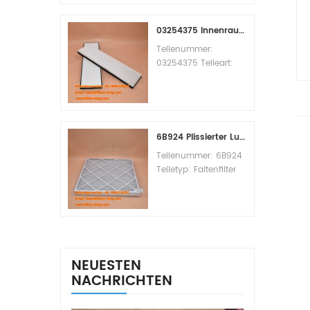
Replacement
MOQ:60pcs
03254375 Innenraumfilter-Querverweis
Teilenummer:
03254375 Teileart:
Innenraumfilter
Marke: Manitowoc
Ersatzteil
Mindestbestellmenge:
20 Stück
6B924 Plissierter Luftfilter MERV 8
Teilenummer: 6B924
Teiletyp: Faltenfilter
MERV-Wert: 8 Marke:
Air Handler
Replacement
Mindestbestellmenge:
20 Stück
NEUESTEN
NACHRICHTEN