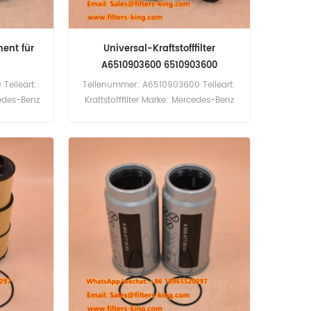
ment für
Universal-Kraftstofffilter
A6510903600 6510903600
Teileart:
Teilenummer: A6510903600 Teileart:
cedes-Benz
Kraftstofffilter Marke: Mercedes-Benz
menge: 60
Ersatzteil Mindestbestellmenge: 60
,52 Zoll
Stück
1,22 Zoll
(115 mm)
Benz M651
or.