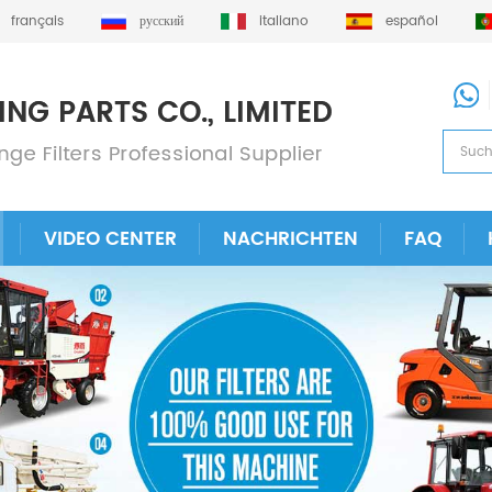
français
русский
italiano
español
VIDEO CENTER
NACHRICHTEN
FAQ