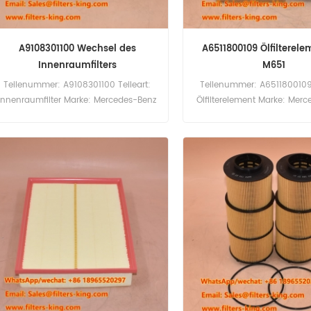
A9108301100 Wechsel des
A6511800109 Ölfilterele
Innenraumfilters
M651
Teilenummer: A9108301100 Teileart:
Teilenummer: A6511800109 
Innenraumfilter Marke: Mercedes-Benz
Ölfilterelement Marke: Mer
Ersatzteil Mindestbestellmenge: 20
Ersatzteil Mindestbestell
Stück Kompatibilität: Mercedes V-
Stück Außendurchmesser 2
Klasse Vito 447.
(64 mm) Innendurchmesser 
(31 mm) Länge 4,53 Zoll 
Kompatibilität: Mercedes 
W166 W447 CDI Mot