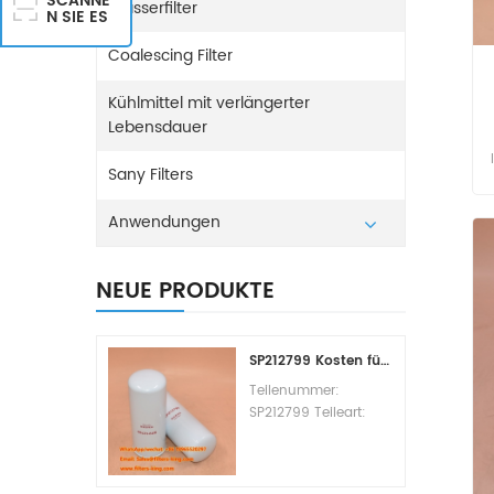
SCANNE
Wasserfilter
N SIE ES
Coalescing Filter
Kühlmittel mit verlängerter
Lebensdauer
Sany Filters
Anwendungen
NEUE PRODUKTE
SP212799 Kosten für den Kraftstofffilterwechsel
Teilenummer:
SP212799 Teileart:
Kraftstofffilterelement
Marke: Liugong
Ersatzteil