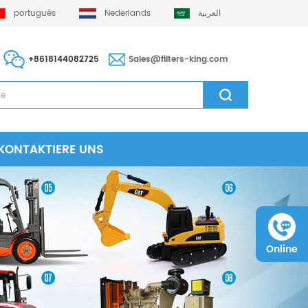
português
Nederlands
العربية
+8618144082725
Sales@filters-king.com
KONTAKTIERE UNS
Online