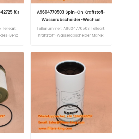
842725 für
A9604770503 Spin-On Kraftstoff-
Wasserabscheider-Wechsel
Teileart:
Teilenummer: A9604770503 Teileart:
cedes-Benz
Kraftstoff-Wasserabscheider Marke:
menge: 60
Mercedes-Benz Ersatzteil
42725
Mindestbestellmenge: 60 Stück
1842725
A9604770503 Kraftstoff-
es-Benz
Wasserabscheider, Vergleichsnummer
P959081 FS20425 PL603/1x.
Verwendung für Mercedes-Benz Actros
(1824, 1827, 1830, 1832), Antos (2427,
2430, 2432, 2440), Arocs (1846, 1848,
1851, 1852) usw.