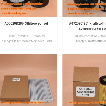
A0002611285 Ölfilterwechsel
A4720901351 Kraftstofffi
4720901351 für L
Teilenummer:A0002611285
Teilenummer:A472090
Teiletyp:Ölfilter Marke:Mercedes-Benz
Teiletyp:Kraftstofffilte
Ersatz Mindestbestellmenge:60 Stück
Marke:Mercedes-Benz Rep
Mindestbestellmenge: