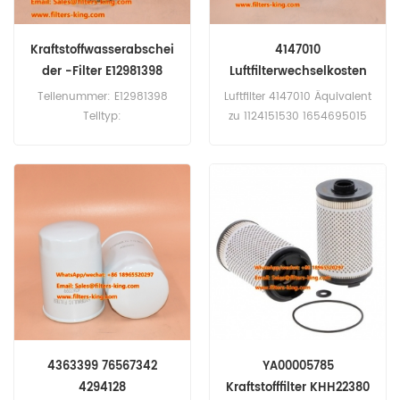
Kraftstoffwasserabschei
4147010
der -Filter E12981398
Luftfilterwechselkosten
Teilenummer: E12981398
Luftfilter 4147010 Äquivalent
Teiltyp:
zu 1124151530 1654695015
Kraftstofffilterelement
P181080 AF1768M
Marke: Hitachi Ersatz MOQ:
1780112730 für Hitachi CX
60pcs
700, Ex 220 LC, Ex 270, KH
125-3, KH 150-3.
4363399 76567342
YA00005785
4294128
Kraftstofffilter KHH22380