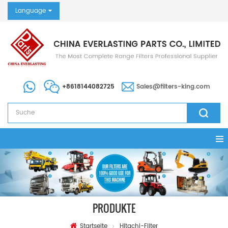
Language
+8618144082725
Sales@filters-king.com
PRODUKTE
Startseite
Hitachi-Filter