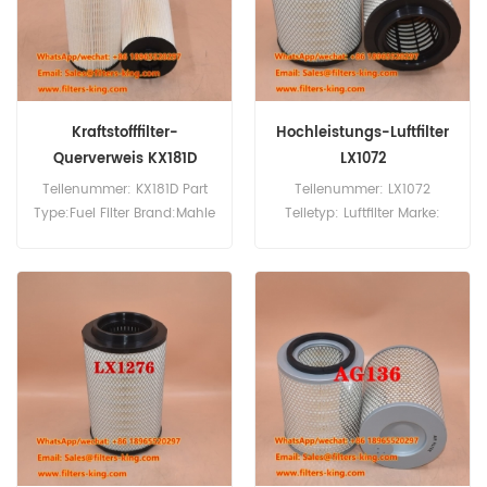
Kraftstofffilter-
Hochleistungs-Luftfilter
Querverweis KX181D
LX1072
KX181DECO
Teilenummer: KX181D Part
Teilenummer: LX1072
Type:Fuel Filter Brand:Mahle
Teiletyp: Luftfilter Marke:
Knecht Replacement
Mahle Knecht Ersatzteil
MOQ:60pcs
Mindestbestellmenge: 20
Stück