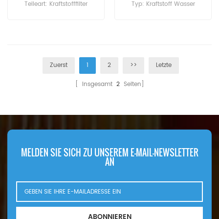
Teileart: Kraftstofffilter
Typ: Kraftstoff Wasser
Marke: Mahle Knecht Ersatz
Separator Marke: Mahle
Mindestbestellmenge: 60
Knecht Ersatz
Stück
Mindestbestellmenge: 60
Stück
Zuerst
1
2
>>
Letzte
[ Insgesamt
2
Seiten]
MELDEN SIE SICH ZU UNSEREM E-MAIL-NEWSLETTER
AN
ABONNIEREN