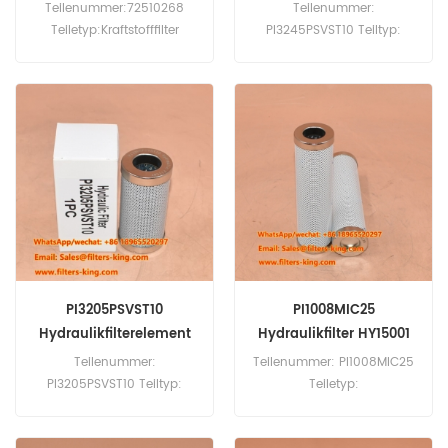
FC-001-040-PS
Teilenummer:72510268
Teilenummer:
Teiletyp:Kraftstofffilter
PI3245PSVST10 Teiltyp:
Marke:Mahle Ersatz
Hydraulikfilter Marke: Mahle
Mindestbestellmenge:60Stk.
Ersatz Mindestbestellmenge:
60 Stück
PI3205PSVST10
PI1008MIC25
Hydraulikfilterelement
Hydraulikfilter HY15001
Teilenummer:
Teilenummer: PI1008MIC25
PI3205PSVST10 Teiltyp:
Teiletyp:
Hydraulikfilter Marke: Mahle
Hydraulikfilterelement
Ersatz Mindestbestellmenge:
Marke: Mahle Ersatz