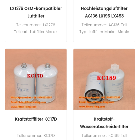
LX1276 OEM-kompatibler
Hochleistungsluftfilter
Luftfilter
AG136 LX196 LX498
Teilenummer: LX1276
Teilenummer: AG136 Teil
Teileart: Luftfilter Marke:
Typ: Luftfilter Marke: Mahle
Mahle Knecht Ersatz
Ersatz Mindestbestellmenge:
Mindestbestellmenge: 20
20 Stück
Stück
Kraftstofffilter KC17D
Kraftstoff-
Wasserabscheiderfilter
KC189 SN40533
Teilenummer: KC17D
Teilenummer: KC189 Teil