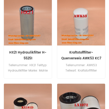
60 Stück
Mindestbestellmenge: 60
Stück
HX21 Hydraulikfilter H-
Kraftstofffilter-
55251
Querverweis AWK53 KC7
Teilenummer: HX21 Teiltyp:
Teilenummer: AWK53
Hydraulikfilter Marke: Mahle
Teileart: Kraftstofffilter
Knecht Ersatz
Marke: Mahle Knecht Ersatz
Mindestbestellmenge: 60
Mindestbestellmenge: 60
Stück
Stück