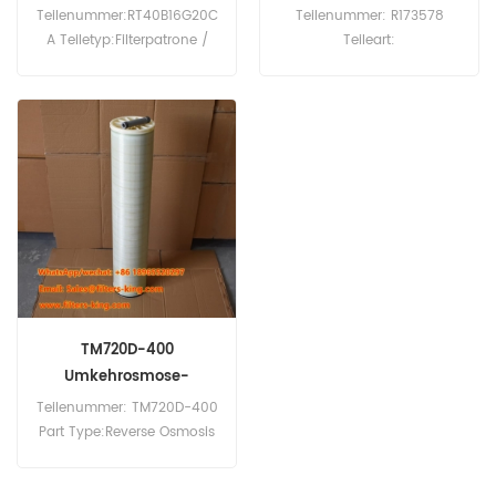
r
Teilenummer:RT40B16G20C
Teilenummer: R173578
A Teiletyp:Filterpatrone /
Teileart:
Tiefenfilterpatrone
Schwimmbadwasserfilter
Marke:3M Micro-Klean™
Marke: Pentair Ersatzteil
Ersatz
Mindestbestellmenge: 60
Mindestbestellmenge:60Stk
Stück
TM720D-400
Umkehrosmose-
Element TM720D400
Teilenummer: TM720D-400
Part Type:Reverse Osmosis
Element Brand:Toray
Replacement MOQ:60pcs