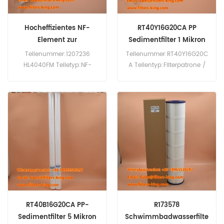
Hocheffizientes NF-
RT40Y16G20CA PP
Element zur
Sedimentfilter 1 Mikron
Wasserenthärtung
Teilenummer:1207236
Teilenummer:RT40Y16G20C
1207236 HL4040FM
HL4040FM Teiletyp:NF-
A Teilentyp:Filterpatrone /
Element zur
Tiefenfilterpatrone
Wasserenthärtung
Marke:3M Micro-Klean™
Marke:SUEZ Membranersatz
Ersatz
Mindestbestellmenge:60
Mindestbestellmenge:60
Stück
Stück
RT40B16G20CA PP-
R173578
Sedimentfilter 5 Mikron
Schwimmbadwasserfilte