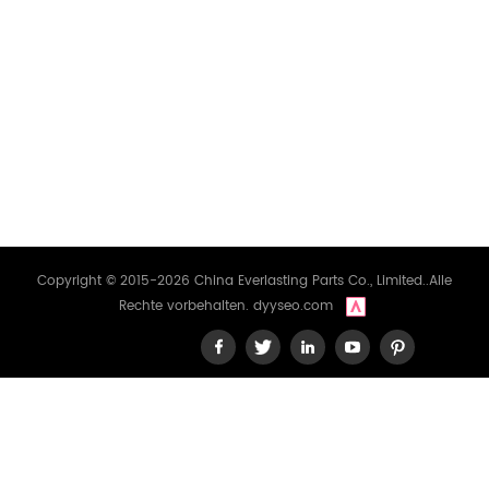
HOT TAGS
HINTERLASS EINE NACHRICHT
FOLGE UNS
Copyright © 2015-2026 China Everlasting Parts Co., Limited..Alle
Rechte vorbehalten.
dyyseo.com