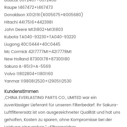
Bobcat 6672467+6672468
Raupe 1467472+1467473
Donaldson X012191(R005675+R005680)
Hitachi 4417516+4423981
John Deere M131802+M131803
Kubota TA040-93230+TA040-93220
Liugong 40C0444+40C0445
Mc Cormick 4217777M1+4217778M1
New Holland 87300178+87300180
Sakura A-8513+A-5569
Volvo 11802804+11801160
Yanmar 11980812520+12905112530
Kundenstimmen
„CHINA EVERLASTING PARTS CO., LIMITED war ein
zuverlässiger Lieferant für unseren Filterbedarf. Ihr Sakura-
Luftfilterersatz ist von ausgezeichneter Qualität und hat uns
geholfen, Kosten zu sparen, ohne Kompromisse bei der