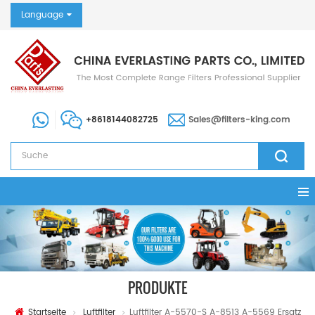
Language
+8618144082725
Sales@filters-king.com
PRODUKTE
Startseite
Luftfilter
Luftfilter A-5570-S A-8513 A-5569 Ersatz