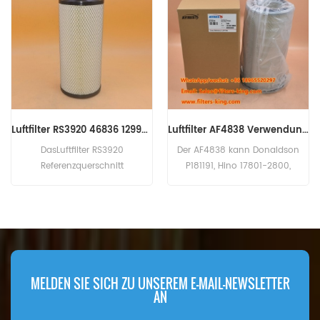
Luftfilter AF4838 Verwendung bei CUMMINS Engine
CAT Luftfilterkit 270-7257 2707257
Der AF4838 kann Donaldson
Das CAT Luftfilterkit 270-7257
P181191, Hino 17801-2800,
hat ein großes und kleines
Kawasaki 30980-70070,
Filterelement. Teilenummer: 270-
Kobelco 2446R312S2, Komatsu
7257,2707257 Teilname:
600-181-6820, Mitsubishi
Luftfilterkit Marke: CAT
ME033603 ersetzen. Teilename:
Luftfilter Teilenummer: AF4838
Marke: Fleetguard
MELDEN SIE SICH ZU UNSEREM E-MAIL-NEWSLETTER
AN