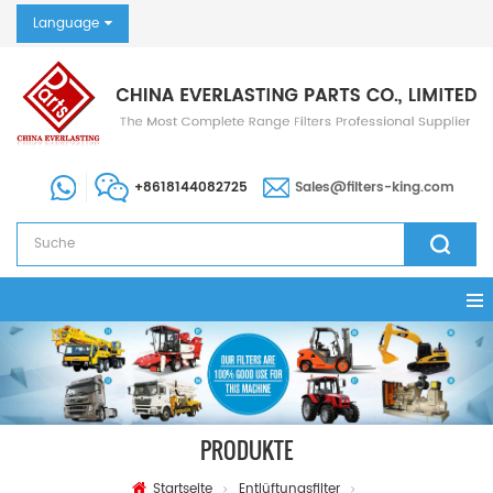
Language
+8618144082725
Sales@filters-king.com
PRODUKTE
Startseite
Entlüftungsfilter