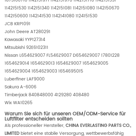
1873100710 1142151971 1142151970 1142151710 1142151531
1142151530 1142151340 1142151081 1142151080 1142150670
1142150600 1142141530 1142141080 1124151530
JCB KRP1091
John Deere AT280291
Kawasaki YYP127314
Mitsubishi 92E6102311
Nissan L6546Z9007 FL546Z9007 D6546Z9007 17801228
16546Z9014 16546Z9013 16546Z9007 16546Z9005
16546Z9004 16546Z9003 1654695015
Luberfiner LAF9000
Sakura A-6006
Timberjack 840848000 4129280 408480
Wix
WA10265
Warum Sie sich für unseren OEM/ODM-Service für
Luftfilter entscheiden sollten
Als professioneller Hersteller,
CHINA EVERLASTING PARTS CO.,
LIMITED
bietet eine stabile Versorgung, wettbewerbsfähig