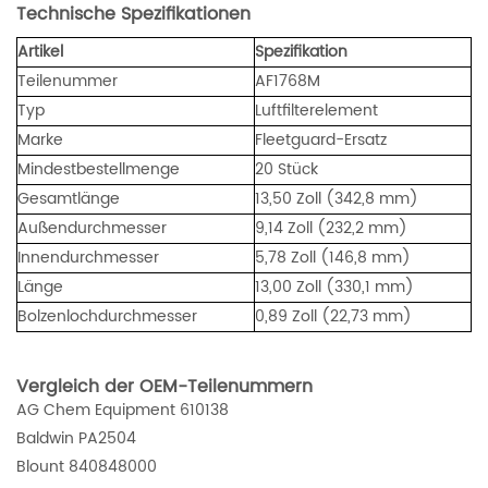
Technische Spezifikationen
Artikel
Spezifikation
Teilenummer
AF1768M
Typ
Luftfilterelement
Marke
Fleetguard-Ersatz
Mindestbestellmenge
20 Stück
Gesamtlänge
13,50 Zoll (342,8 mm)
Außendurchmesser
9,14 Zoll (232,2 mm)
Innendurchmesser
5,78 Zoll (146,8 mm)
Länge
13,00 Zoll (330,1 mm)
Bolzenlochdurchmesser
0,89 Zoll (22,73 mm)
Vergleich der OEM-Teilenummern
AG Chem Equipment 610138
Baldwin PA2504
Blount 840848000