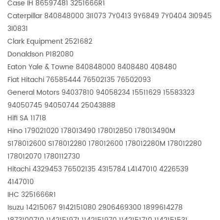
Case IH 86597481 3251666R1
Caterpillar 840848000 3I1073 7Y0413 9Y6849 7Y0404 3I0945
3I0831
Clark Equipment 2521682
Donaldson P182080
Eaton Yale & Towne 840848000 8408480 408480
Fiat Hitachi 76585444 76502135 76502093
General Motors 94037810 94058234 15511629 15583323
94050745 94050744 25043888
Hifi SA 11718
Hino 179021020 178013490 178012850 178013490M
S178012600 S178012280 178012600 178012280M 178012280
178012070 1780112730
Hitachi 4329453 76502135 4315784 L4147010 4226539
4147010
IHC 3251666R1
Isuzu 14215067 9142151080 2906469300 1899614278