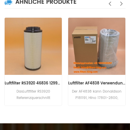
ÄHNLICHE PRODUKTE
Luftfilter AF4838 Verwendung bei CUMMINS Engine
CAT Luftfilterkit 270-7257 2707257
Der AF4838 kann Donaldson
Das CAT Luftfilterkit 270-7257
P181191, Hino 17801-2800,
hat ein großes und kleines
Kawasaki 30980-70070,
Filterelement. Teilenummer: 270-
Kobelco 2446R312S2, Komatsu
7257,2707257 Teilname:
600-181-6820, Mitsubishi
Luftfilterkit Marke: CAT
ME033603 ersetzen. Teilename:
Luftfilter Teilenummer: AF4838