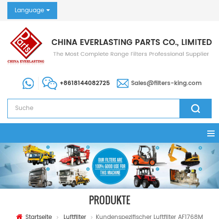
Language
+8618144082725
Sales@filters-king.com
PRODUKTE
Startseite
Luftfilter
Kundenspezifischer Luftfilter AF1768M