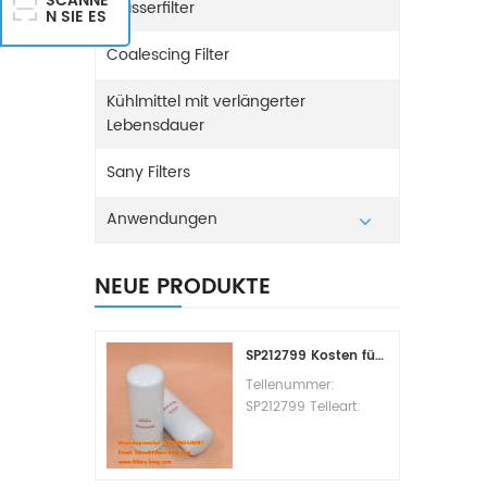
SCANNE
Wasserfilter
N SIE ES
Coalescing Filter
Kühlmittel mit verlängerter
Lebensdauer
Sany Filters
Anwendungen
NEUE PRODUKTE
SP212799 Kosten für den Kraftstofffilterwechsel
Teilenummer:
SP212799 Teileart:
Kraftstofffilterelement
Marke: Liugong
Ersatzteil