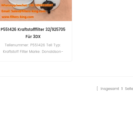
P551426 Kraftstofffilter 32/925705
Für 3DX
Teilenummer: P551426 Teil Typ:
Kraftstoff Filter Marke: Donaldson-
Ersatz Mindestbestellmenge: 60 Stück
P551426 Kraftstofffilter-Querverweis
32/925705. Verwendung für JCB 2CX
3DX 406P 406T4 408ZX 409B 444N2
444NA 444NG 444T1 444T2 524-50
[ Insgesamt
1
Seit
526-55 526-56 526S 527-55 528-70
531-70 533-105.