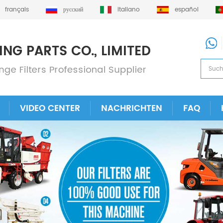
français
русский
italiano
español
VIDEO CENTER
NACHRICHTEN
FAQ