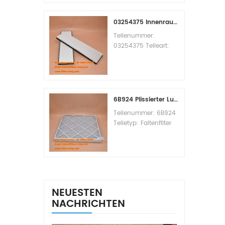
Replacement
MOQ:60pcs
03254375 Innenraumfilter-Querverweis
Teilenummer:
03254375 Teileart:
Innenraumfilter
Marke: Manitowoc
Ersatzteil
Mindestbestellmenge:
20 Stück
6B924 Plissierter Luftfilter MERV 8
Teilenummer: 6B924
Teiletyp: Faltenfilter
MERV-Wert: 8 Marke:
Air Handler
Replacement
Mindestbestellmenge:
20 Stück
NEUESTEN
NACHRICHTEN