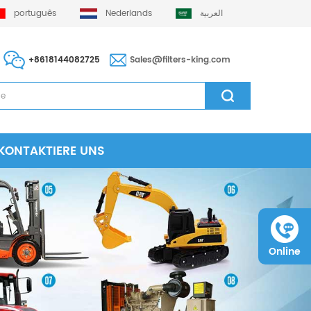
português
Nederlands
العربية
+8618144082725
Sales@filters-king.com
KONTAKTIERE UNS
Online