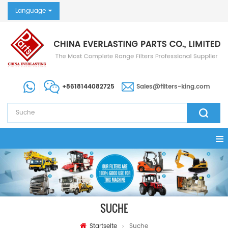
Language
+8618144082725
Sales@filters-king.com
SUCHE
Startseite
Suche