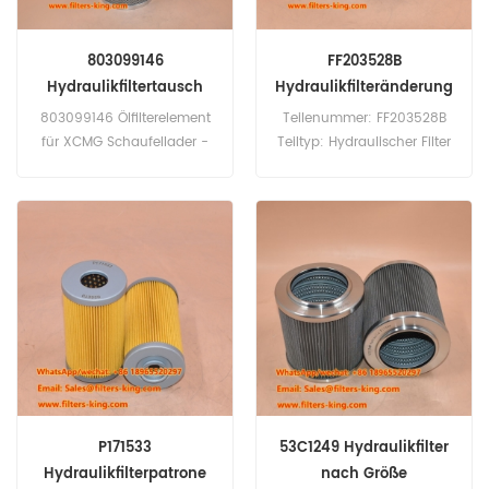
803099146
FF203528B
Hydraulikfiltertausch
Hydraulikfilteränderung
803099146 Ölfilterelement
Teilenummer: FF203528B
für XCMG Schaufellader -
Teiltyp: Hydraulischer Filter
Baggerkran.
Marke: Filterfinder Ersatz
MOQ: 60pcs
P171533
53C1249 Hydraulikfilter
Hydraulikfilterpatrone
nach Größe