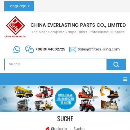
Language
+8618144082725
Sales@filters-king.com
SUCHE
Startseite
Suche