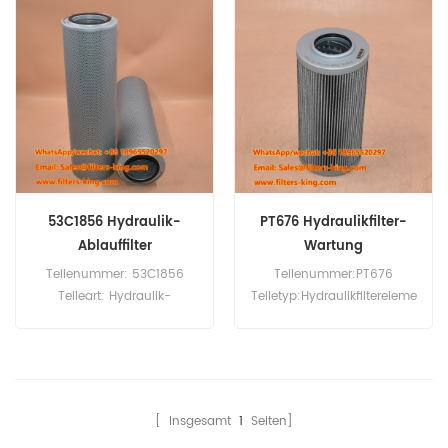
Stück 07063-01100
Mindestbestellmenge: 60
Hydraulikfilter-Querverweis
Stück
P557380 HF6101
Verwendung für Komatsu
D155 D50A D50P D50PL
PC100 PC100-1 PC100-2
PC100-3 PC150LC PC160
PC1600-1 PW170-6 WA180-
3 WA300-1.
53C1856 Hydraulik-
PT676 Hydraulikfilter-
Ablauffilter
Wartung
Teilenummer: 53C1856
Teilenummer:PT676
Teileart: Hydraulik-
Teiletyp:Hydraulikfiltereleme
Ablauffilter Marke: Liugong
nt Marke:Baldwin
Ersatzteil
Replacement MOQ:60 Stk
Mindestbestellmenge: 60
Stück Kompatibilität:
Liugong-Geräte.
[ Insgesamt
1
Seiten]