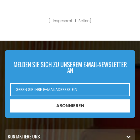
Stück Kompatibilität:Bomag
Stück
MPH120 MPH122 MPH125
Kompatibilität:Komatsu
RS460 RS500 RS650.
D65PX16 D65PX17 WA380-6
[ Insgesamt
1
Seiten]
WA380-6Z WA380-8E0
WA430-6.
MELDEN SIE SICH ZU UNSEREM E-MAIL-NEWSLETTER
AN
ABONNIEREN
KONTAKTIERE UNS