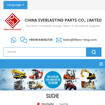
Language
+8618144082725
Sales@filters-king.com
SUCHE
Startseite
Suche