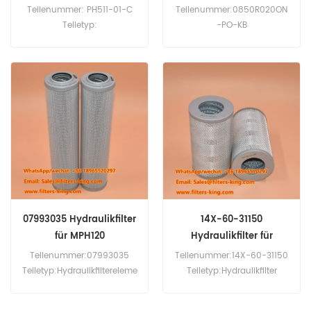
C
Kreuzreferenz
Teilenummer: PH511-01-C
Teilenummer:0850R020ON
0850R020ONPOKB
Teiletyp:
-PO-KB
Hydraulikfilterelement
Teiletyp:Hydraulikfilter
Marke: Hilco Ersatzteil
Marke:Hydac Ersatz
Mindestbestellmenge: 60
Mindestbestellmenge:60
Stück
Stück
07993035 Hydraulikfilter
14X-60-31150
für MPH120
Hydraulikfilter für
D65PX16
Teilenummer:07993035
Teilenummer:14X-60-31150
Teiletyp:Hydraulikfiltereleme
Teiletyp:Hydraulikfilter
nt Marke:Bomag Ersatz
Marke:Komatsu Ersatz
Mindestbestellmenge:60
Mindestbestellmenge:60