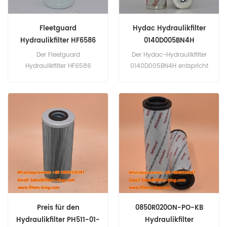
Fleetguard
Hydac Hydraulikfilter
Hydraulikfilter HF6586
0140D005BN4H
Caterpillar 9T-0973
140D005BN4H
Der Fleetguard
Der Hydac-Hydraulikfilter
9T0973
Hydraulikfilter HF6586
0140D005BN4H entspricht
entspricht Caterpillar 9T-
Donaldson P566663.
0973, Champion 49076,
Teilenummer:
Ingersoll-Rand 51302214,
0140D005BN4H,
Baldwin BT8876-MPG.
140D005BN4H Teilname:
Teilenummer: HF6586
Hydraulikfilter Marke: Hydac
Teilname: Hydraulikfilter
Marke: Fleetguard
Preis für den
0850R020ON-PO-KB
Hydraulikfilter PH511-01-
Hydraulikfilter