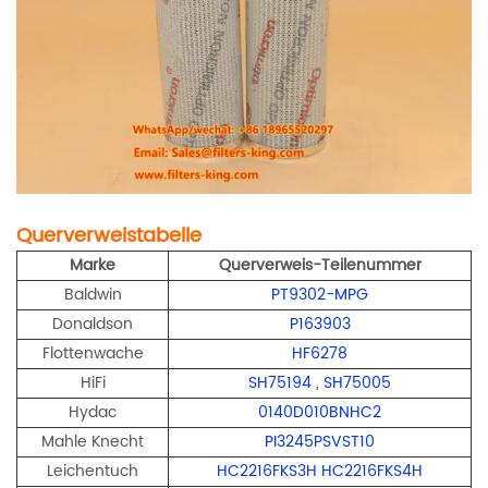
Querverweistabelle
Marke
Querverweis-Teilenummer
Baldwin
PT9302-MPG
Donaldson
P163903
Flottenwache
HF6278
HiFi
SH75194
,
SH75005
Hydac
0140D010BNHC2
Mahle Knecht
PI3245PSVST10
Leichentuch
HC2216FKS3H HC2216FKS4H