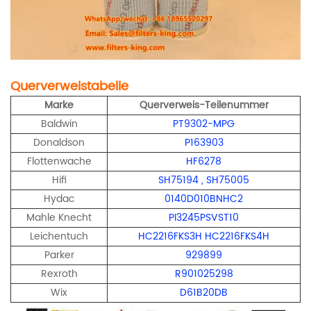
Querverweistabelle
Marke
Querverweis-Teilenummer
Baldwin
PT9302-MPG
Donaldson
P163903
Flottenwache
HF6278
Hifi
SH75194
,
SH75005
Hydac
0140D010BNHC2
Mahle Knecht
PI3245PSVST10
Leichentuch
HC2216FKS3H HC2216FKS4H
Parker
929899
Rexroth
R901025298
Wix
D61B20DB