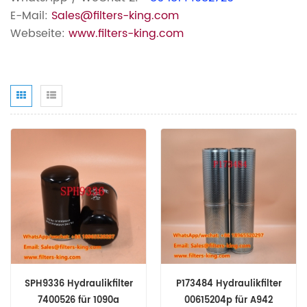
E-Mail:
Sales@filters-king.com
Webseite:
www.filters-king.com
SPH9336 Hydraulikfilter
P173484 Hydraulikfilter
7400526 für 1090a
00615204p für A942