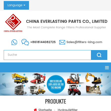
Language
+8618144082725
Sales@filters-king.com
PRODUKTE
Startseite
Hydraulikfilter