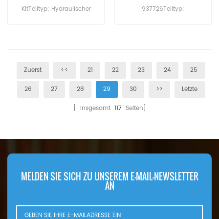
KitTeiltyp: Hydraulischer
937726Teiltyp:
FilterMarke: Baldwin
Hydraulischer FilterMarke:
ErsatzMOQ: 60pcs
Parker ErsatzMOQ: 60pcs
Zuerst
<<
21
22
23
24
25
26
27
28
29
30
>>
Letzte
[ Insgesamt
117
Seiten]
MELDEN SIE SICH ZU UNSEREM E-MAIL-NEWSLETTER
AN