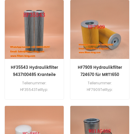
60pcs
60pcsP175108
Hydraulikfilterkreuzreferenz
x820001035 Verwendung
für Fendt 250GT 255GT
275GT.
HF35543 Hydraulikfilter
HF7909 Hydraulikfilter
9437100485 Kranteile
724670 für MRT1650
Teilenummer:
Teilenummer:
HF35543Teiltyp:
HF7909Teiltyp:
Hydraulischer FilterMarke:
Hydraulischer FilterMarke:
HainersatzMOQ:
FleetGuard -ErsatzMOQ:
60pcsHF35543
60pcsHF7909
Hydraulikfilterkreuzreferenz
Hydraulikfilterkreuzreferenz
9437100485 Verwendung
724670 Verwendung für
für Grove AT422 E/T.
Manitou MRT1650 MRT1840