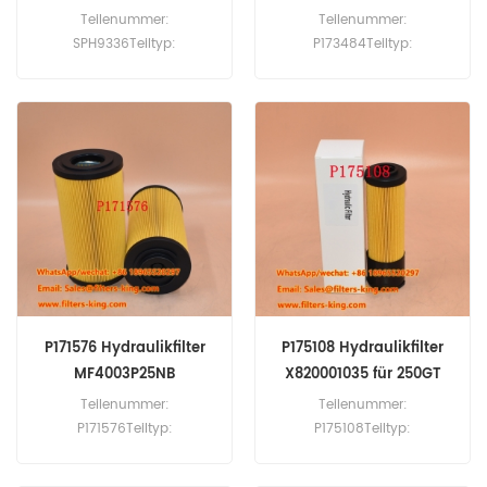
8060ta
HS841
Teilenummer:
Teilenummer:
SPH9336Teiltyp:
P173484Teiltyp:
Hydraulischer FilterMarke:
Hydraulischer FilterMarke:
SF SchuppersatzMOQ:
Donaldson ErsatzMOQ:
60pcsSPH9336
60pcsP173484
Hydraulikfilterkreuzreferenz
Hydraulikfilterkreuzreferenz
7400526 Verwendung für
00615204p Verwendung für
Steyr 1090 1090A 8045
Liebherr A942 HS841 HS842
8045A 8055 8055A 8060
R942 R942HD.
8060A 8060T 8060TA
964A 970A M9078 M9083
M9086 M9094 M975A.
P171576 Hydraulikfilter
P175108 Hydraulikfilter
MF4003P25NB
X820001035 für 250GT
Teilenummer:
Teilenummer:
P171576Teiltyp:
P175108Teiltyp:
Hydraulischer FilterMarke:
Hydraulischer FilterMarke:
Donaldson ErsatzMOQ:
Donaldson ErsatzMOQ: