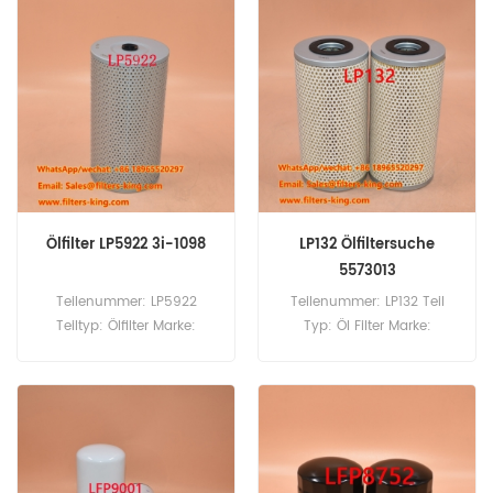
Kreuzreferenz 600-211-6630
Ölfilterkreuzreferenz 299634
Verwendung für Komatsu
Verwendung für Cummins
4D105 4D92 4D94 D20A
-Motor.
D20P D20Q D20S D21A D2 P.
Ölfilter LP5922 3i-1098
LP132 Ölfiltersuche
5573013
Teilenummer: LP5922
Teilenummer: LP132 Teil
Teiltyp: Ölfilter Marke:
Typ: Öl Filter Marke:
Luberfiner -Austausch
Luberfiner-Ersatz
MOQ: 60pcs
Mindestbestellmenge: 60
Stück