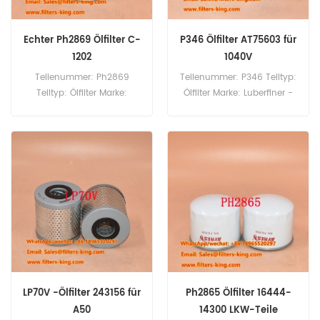
Echter Ph2869 Ölfilter C-
P346 Ölfilter AT75603 für
1202
1040V
Teilenummer: Ph2869
Teilenummer: P346 Teiltyp:
Teiltyp: Ölfilter Marke:
Ölfilter Marke: Luberfiner -
Luberfiner -Austausch
Austausch MOQ: 60pcs
MOQ: 60pcs
P346 Ölfilterkreuzreferenz
AT75603 für John Deere
1020 1040V 1072 1075 1085
1130 1350 1520 1550 1630
1640 1640f 1750 1830 1840
1850.
LP70V -Ölfilter 243156 für
Ph2865 Ölfilter 16444-
A50
14300 LKW-Teile