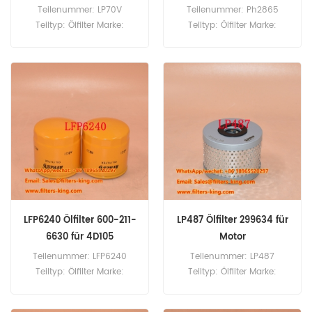
Teilenummer: LP70V
Teilenummer: Ph2865
Teiltyp: Ölfilter Marke:
Teiltyp: Ölfilter Marke:
Luberfiner -Austausch
Luberfiner -Austausch
MOQ: 60pcs LP70V
MOQ: 60pcs PH2865
Ölfilterkreuzreferenz 243156
Ölfilterkreuzreferenz 16444-
Verwendung für Orenstein
14300 Verwendung für LKW.
& Koppel A50.
LFP6240 Ölfilter 600-211-
LP487 Ölfilter 299634 für
6630 für 4D105
Motor
Teilenummer: LFP6240
Teilenummer: LP487
Teiltyp: Ölfilter Marke:
Teiltyp: Ölfilter Marke:
Luberfiner -Austausch
Luberfiner -Austausch
MOQ: 60pcs LFP6240 Ölfilter
MOQ: 60pcs LP487