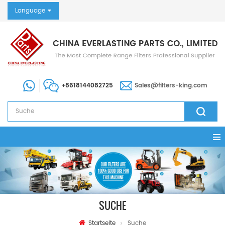
Language
+8618144082725
Sales@filters-king.com
SUCHE
Startseite
Suche