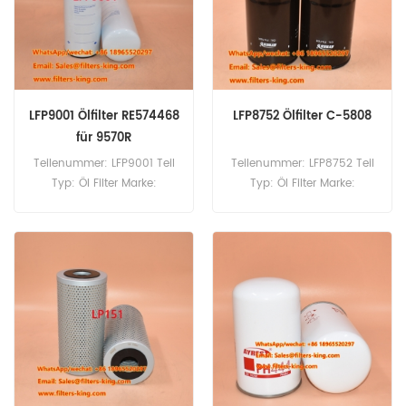
LFP9001 Ölfilter RE574468
LFP8752 Ölfilter C-5808
für 9570R
Teilenummer: LFP9001 Teil
Teilenummer: LFP8752 Teil
Typ: Öl Filter Marke:
Typ: Öl Filter Marke:
Luberfiner-Ersatz
Luberfiner-Ersatz
Mindestbestellmenge: 60
Mindestbestellmenge: 60
Stück LFP9001 Ölfilter-
Stück
Querverweis RE574468.
Verwendung für John
Deere 9570R 9570RT 9620R
9620RX.