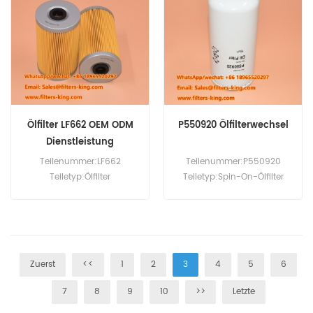
Ölfilter LF662 OEM ODM
P550920 Ölfilterwechsel
Dienstleistung
Teilenummer:LF662
Teilenummer:P550920
Teiletyp:Ölfilter
Teiletyp:Spin-On-Ölfilter
Marke:Fleetguard
Marke:Fleetguard
Replacement
Replacement MOQ:60 Stück
Mindestbestellmenge:60
Stück
Zuerst
<<
1
2
3
4
5
6
7
8
9
10
>>
Letzte