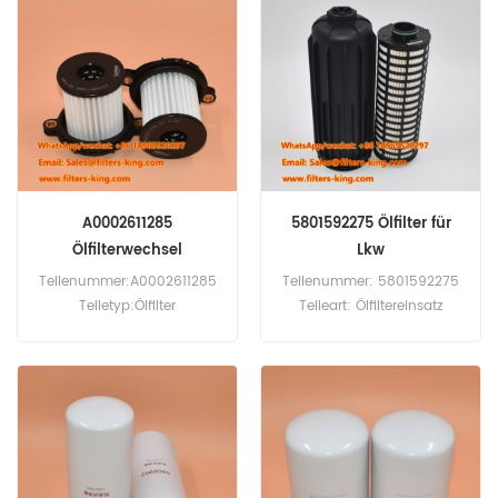
A0002611285
5801592275 Ölfilter für
Ölfilterwechsel
Lkw
Teilenummer:A0002611285
Teilenummer: 5801592275
Teiletyp:Ölfilter
Teileart: Ölfiltereinsatz
Marke:Mercedes-Benz Ersatz
Marke: Iveco Ersatz
Mindestbestellmenge:60
Mindestbestellmenge: 60
Stück
Stück Kompatibilität: Iveco
Lkw.