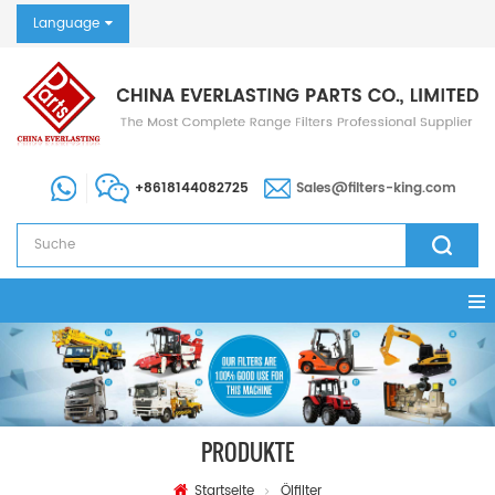
Language
+8618144082725
Sales@filters-king.com
PRODUKTE
Startseite
Ölfilter