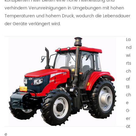
konzipierten Filter bieten eine hohe Filterleistung und
verhindern Verunreinigungen in Umgebungen mit hohen
Temperaturen und hohem Druck, wodurch die Lebensdauer
der Geräte verlängert wird.
La
nd
wi
rts
ch
af
tli
ch
e
G
er
ät
e