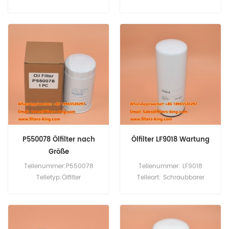
Fleetguard Ersatz
Marke:Luberfiner Ersatz
Mindestbestellmenge: 60
MOQ:60 Stk
Stück Kompatibilität: Dodge
Leicht-Lkw mit 5,9L und 6,7L
Turbodieselmotoren.
P550078 Ölfilter nach
Ölfilter LF9018 Wartung
Größe
Teilenummer:P550078
Teilenummer: LF9018
Teiletyp:Ölfilter
Teileart: Schraubbarer
Marke:Fleetguard Ersatz
Ölfilter Marke: Fleetguard
Mindestbestellmenge:60
Ersatz Mindestbestellmenge:
Stück
60 Stück