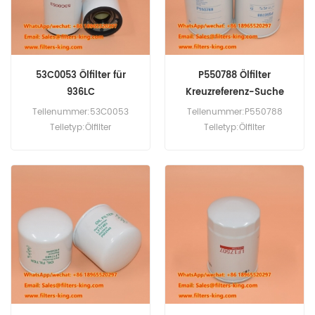
53C0053 Ölfilter für
P550788 Ölfilter
936LC
Kreuzreferenz-Suche
Teilenummer:53C0053
Teilenummer:P550788
Teiletyp:Ölfilter
Teiletyp:Ölfilter
Marke:Liugong-Ersatz
Marke:Donaldson Ersatz
Mindestbestellmenge:60Stk.
Mindestbestellmenge:60
Kompatibilität:Liugong
Stück
936LC CLG418 CLG856
CLG862.