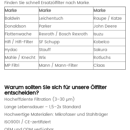
Finden Sie schnell Ersatzölfilter nach Marke.
Marke
Marke
Marke
Baldwin
Leichentuch
Raupe / Katze
Donaldson
Parker
John Deere
Flottenwache
Rexroth / Bosch Rexroth
Isuzu
Hifi / Hifi-Filter
SF Schupp
Kobelco
Hydac
Stauff
Sakura
Mahle / Knecht
Wix
Rotluchs
MP Filtri
Mann / Mann-Filter
Claas
Warum sollten Sie sich für unsere Ölfilter
entscheiden?
Hocheffiziente Filtration (3–30 µm)
Lange Lebensdauer – 1,5–2x Standard
Hochwertige Materialien: Mikrofaser und Stahlträger
ISO9001 / CE-zertifiziert
OEM und ODM verfügbar