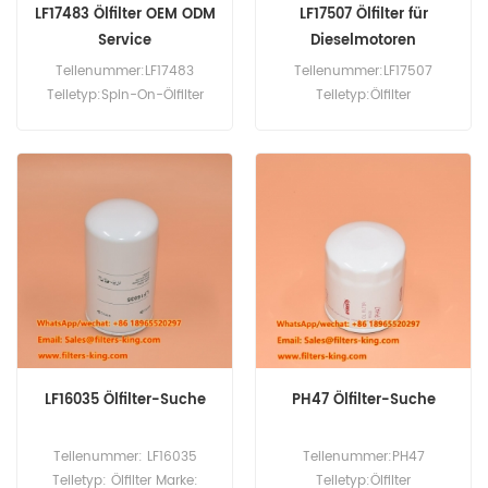
LF17483 Ölfilter OEM ODM
LF17507 Ölfilter für
Service
Dieselmotoren
Teilenummer:LF17483
Teilenummer:LF17507
Teiletyp:Spin-On-Ölfilter
Teiletyp:Ölfilter
Marke:Ersatz für Fleetguard
Marke:Fleetguard
MOQ:60 Stück
Replacement
Mindestbestellmenge:60
Stück
LF16035 Ölfilter-Suche
PH47 Ölfilter-Suche
Teilenummer: LF16035
Teilenummer:PH47
Teiletyp: Ölfilter Marke:
Teiletyp:Ölfilter