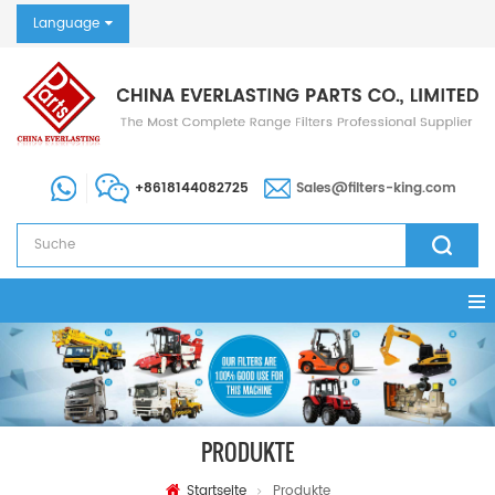
Language
+8618144082725
Sales@filters-king.com
PRODUKTE
Startseite
Produkte