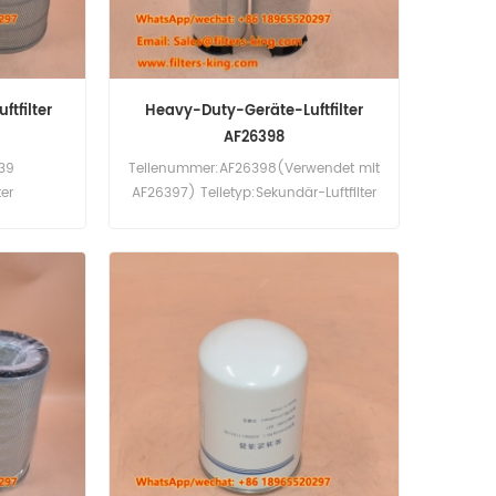
ftfilter
Heavy-Duty-Geräte-Luftfilter
AF26398
39
Teilenummer:AF26398(Verwendet mit
ter
AF26397) Teiletyp:Sekundär-Luftfilter
atz
Marke:Fleetguard Replacement
20pcs
Mindestbestellmenge:20pcs