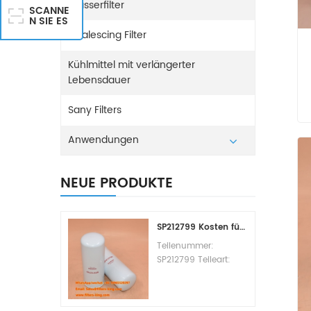
Wasserfilter
SCANNE
N SIE ES
Coalescing Filter
Kühlmittel mit verlängerter
Lebensdauer
Sany Filters
Anwendungen
NEUE PRODUKTE
SP212799 Kosten für den Kraftstofffilterwechsel
Teilenummer:
SP212799 Teileart:
Kraftstofffilterelement
Marke: Liugong
Ersatzteil