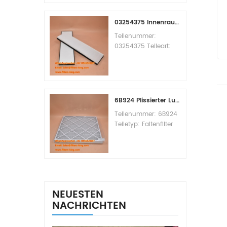
Replacement
MOQ:60pcs
03254375 Innenraumfilter-Querverweis
Teilenummer:
03254375 Teileart:
Innenraumfilter
Marke: Manitowoc
Ersatzteil
Mindestbestellmenge:
20 Stück
6B924 Plissierter Luftfilter MERV 8
Teilenummer: 6B924
Teiletyp: Faltenfilter
MERV-Wert: 8 Marke:
Air Handler
Replacement
Mindestbestellmenge:
20 Stück
NEUESTEN
NACHRICHTEN