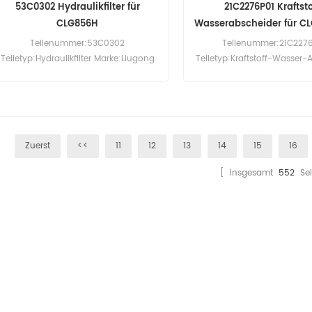
53C0302 Hydraulikfilter für
21C2276P01 Kraftsto
CLG856H
Wasserabscheider für C
Teilenummer:53C0302
Teilenummer:21C227
Teiletyp:Hydraulikfilter Marke:Liugong
Teiletyp:Kraftstoff-Wasser-
Replacement MOQ:60 Stück
Brand:LiuGong Replac
Kompatibilität:Liugong CLG856H.
Mindestbestellmenge:
Kompatibilität:LiuGong CL
Zuerst
<<
11
12
13
14
15
16
[ Insgesamt
552
Sei