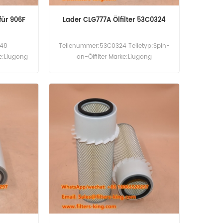
 für 906F
Lader CLG777A Ölfilter 53C0324
348
Teilenummer:53C0324 Teiletyp:Spin-
ke:Liugong
on-Ölfilter Marke:Liugong
.
Replacement MOQ:60 Stück
0ES 9075F
Kompatibilität:Liugong CLG777A.