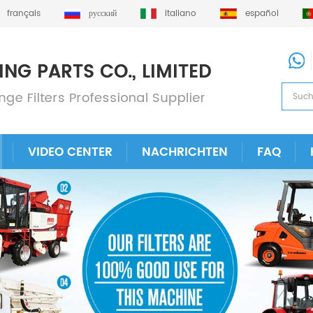
français
русский
italiano
español
VIDEO CENTER
NACHRICHTEN
FAQ