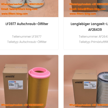
LF3977 Aufschraub-Ölfilter
Langlebiger Langzeit-Lu
AF26439
Teilenummer:LF3977
Teilenummer:AF264
Teiletyp:Aufschraub-Ölfilter
Teiletyp:Primärluftfil
Marke:Fleetguard Replacement
Marke:Fleetguard Ers
Mindestbestellmenge:60pcs
Mindestbestellmenge: