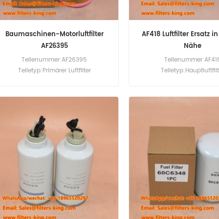
Baumaschinen-Motorluftfilter
AF418 Luftfilter Ersatz i
AF26395
Nähe
Teilenummer:AF26395
Teilenummer:AF41
Teiletyp:Primärer Luftfilter
Teiletyp:Hauptluftfil
Marke:Fleetguard Replacement
Marke:Fleetguard Ers
Mindestbestellmenge:20 Stück
Mindestbestellmenge:20
Kompatibilität:Allis Chalme
Caterpillar, Daewoo, Doosa
Fiat-Allis, Grove, Hitachi, J.
Massey Ferguson, New Holl
Geräte; Foden, Ford Europe
Leyland, R.V.I. Busse, La