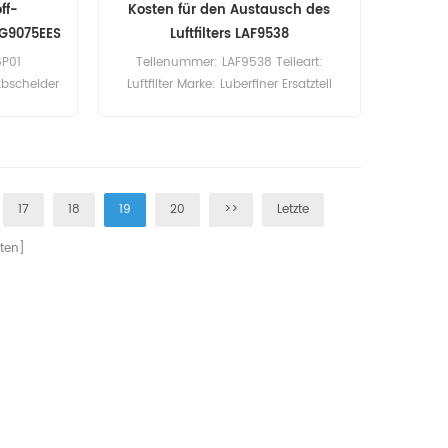
ff-
Kosten für den Austausch des
LG9075EES
Luftfilters LAF9538
6P01
Teilenummer: LAF9538 Teileart:
Abscheider
Luftfilter Marke: Luberfiner Ersatzteil
ement
Mindestbestellmenge: 20 Stück
60pcs
G9075EES.
17
18
19
20
>>
Letzte
ten]