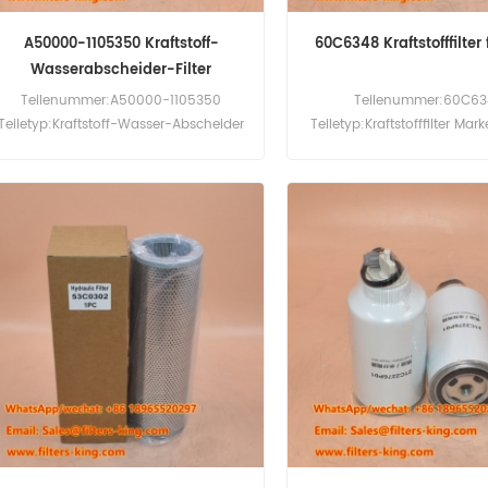
A50000-1105350 Kraftstoff-
60C6348 Kraftstofffilter
Wasserabscheider-Filter
Teilenummer:A50000-1105350
Teilenummer:60C6
Teiletyp:Kraftstoff-Wasser-Abscheider
Teiletyp:Kraftstofffilter Mar
Marke:Yuchai Replacement
Ersatz MOQ:60 Stk
Mindestbestellmenge:60 Stück
Kompatibilität:Liugong 92
906F.