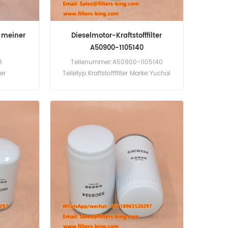
n meiner
Dieselmotor-Kraftstofffilter
A50900-1105140
8
Teilenummer:A50900-1105140
ter
Teiletyp:Kraftstofffilter Marke:Yuchai
atz
Replacement MOQ:60 Stück
 Stück
Kompatibilität:Yuchai Motor.
rs, Case,
n, Drott,
C. Bamford,
and, Volvo
, Iveco,
stwagen.