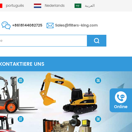
português
Nederlands
العربية
+8618144082725
Sales@filters-king.com
KONTAKTIERE UNS
Online