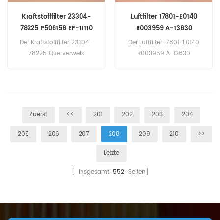
Kraftstofffilter 23304-
Luftfilter 17801-E0140
78225 P506156 EF-11110
R003959 A-13630
FF5734 FE26020
Der Kraftstofffilter 23304-
Der Luftfilter 17801-E0140
78225 Querverweis
R003959 A-13630
P506156 EF-11110 FF5734
Anwendung für Hino-
Anwendung für Hino,
Geräte.
Toyota Equipment.
Zuerst
<<
201
202
203
204
205
206
207
208
209
210
>>
Letzte
[ Insgesamt
552
Seiten]