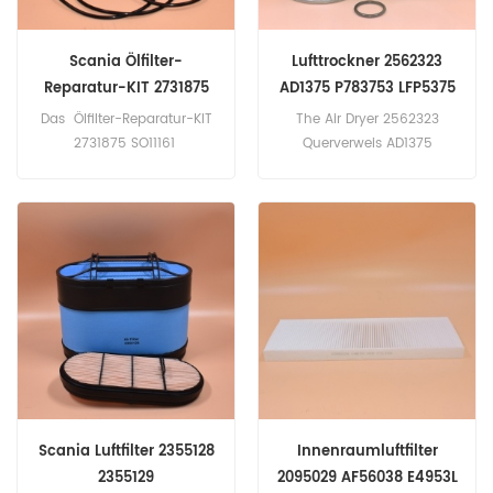
Scania Ölfilter-
Lufttrockner 2562323
Reparatur-KIT 2731875
AD1375 P783753 LFP5375
SO11161
PFA9596
Das Ölfilter-Reparatur-KIT
The Air Dryer 2562323
2731875 SO11161
Querverweis AD1375
Anwendung für Scania G
P783753 LFP5375 PFA9596
500 XT, P 500, R 500.
Anwendung für RVI, Scania
Trucks.
Scania Luftfilter 2355128
Innenraumluftfilter
2355129
2095029 AF56038 E4953L