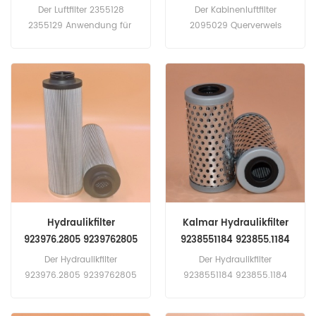
CU45004 SKL46899
Der Luftfilter 2355128
Der Kabinenluftfilter
2355129 Anwendung für
2095029 Querverweis
Scania Trucks.
AF56038 E4953L CU45004
SKL46899 Anwendung für
Scania-Lkw: PGRS-Serie, L-
Serie.
Hydraulikfilter
Kalmar Hydraulikfilter
923976.2805 9239762805
9238551184 923855.1184
GO4284 70530652
PT23573-MPG SH53079
Der Hydraulikfilter
Der Hydraulikfilter
HY19225 WHE30846
923976.2805 9239762805
9238551184 923855.1184
Querverweis GO4284
PT23573-MPG SH53079
70530652 HY19225
Anwendung Für Kalmar-