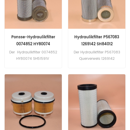
BÜFFEL 6 W STUFE IIIA,
BÜFFEL 6 W STUFE IIIA.
Ponsse-Hydraulikfilter
Hydraulikfilter P567083
0074852 HY80074
1269142 SH84012
SH51591V
PI3105PS10
Der Hydraulikfilter 0074852
Der Hydraulikfilter P567083
HY80074 SH51591V
Querverweis 1269142
Anwendung für Ponsse
SH84012 PI3105PS10
BEAR STAGE IIIA, BEAR STAGE
Anwendung für Bromma
IV, BEAVER STAGE IIIA,
Mobile Harbour, Dexheimer
BEAVER STAGE IV, BÜFFEL 6
509.
W STUFE IIIA, BÜFFEL 6 W
STUFE IIIA.