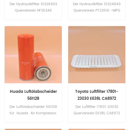
HD15002 EY1070H
HF35465 XH1099 WG1021
Der Hydraulikfilter 10326993
Der Hydraulikfilter 10324849
Querverweis HF35346
Querverweis PT23591 -MPG
HD15002 EY1070H
HF35465 XH1099 WG1021
Anwendung für Liebherr-
Anwendung für Liebherr-
Planierraupen, Lader.
Planierraupen, Lader.
Huada Luftölabscheider
Toyota Luftfilter 17801-
561128
23030 E638L CA8972
C2610 PA7620
Der Luftölabscheider 561128
Der Luftfilter 17801-23030
für Huada Air Kompressor.
Querverweis E638L CA8972
C2610 PA7620 Anwendung
für Toyota Auto / Van /