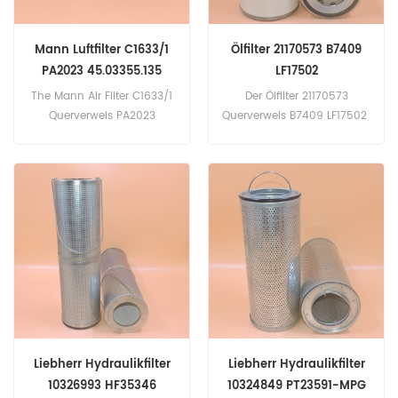
Mann Luftfilter C1633/1
Ölfilter 21170573 B7409
PA2023 45.03355.135
LF17502
61610893200 27.864.00
The Mann Air Filter C1633/1
Der Ölfilter 21170573
Querverweis PA2023
Querverweis B7409 LF17502
45.03355.135 61610893200
H200WN01 ELH4741
27.864.00 Anwendung für
5221170573 Anwendung
Werk/Landwirtschaft von
für Volvo - Motoren,
Mahle Knecht,Porsche,Saab
Lastwagen. Mack MP7, MP8,
Automotive,Ford
MP10 Motoren, Lastwagen.
Car/Van/Bike.
Liebherr Hydraulikfilter
Liebherr Hydraulikfilter
10326993 HF35346
10324849 PT23591-MPG