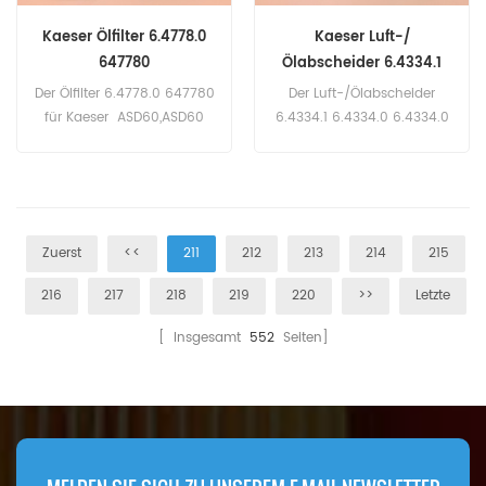
Kaeser Ölfilter 6.4778.0
Kaeser Luft-/
647780
Ölabscheider 6.4334.1
6.4334.0 6.4334.0 G1
Der Ölfilter 6.4778.0 647780
Der Luft-/Ölabscheider
für Kaeser ASD60,ASD60
6.4334.1 6.4334.0 6.4334.0
T,ASD35,ASD40,ASD40
G1 für Kaeser SXC3, SX3 ab
T,ASD50.
2008, SX4 ab 2008, SX6 ab
2008, SX8 ab 2008, SXC4,
SXC6, SXC8.
Zuerst
<<
211
212
213
214
215
216
217
218
219
220
>>
Letzte
[ Insgesamt
552
Seiten]