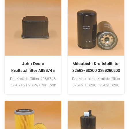
Doosan Daewoo 520LC
5WT(nicht näher
(nicht spezifiziert eng).
bezeichnet).Lister Petter
DL300 (DL08 eng). DL400
AD1(nicht näher
(Cummins eng). DL420 ​​
bezeichnet). P600/2;
(Cummins eng). Komatsu
P600/3 (nicht spezifiziert
D155AX-5; D155AX-5B;
eng).Volvo DD85; DD95
D155AX-5SL(SA12140E eng).
(Deutz BF4M2011 eng).
D155AX-6 (Komatsu
DD85; DD95 (Deutz TD-
SAA6D140E-5 260 kW 354
2011-L04 eng).
PS eng).
John Deere
Mitsubishi Kraftstofffilter
Kraftstofffilter AR86745
32562-60200 3256260200
P556745 H286WK
Der Kraftstofffilter AR86745
Der Mitsubishi-Kraftstofffilter
P556745 H286WK für John
32562-60200 3256260200
Deere 1085 Hydro 4 (nicht
Anwendung für Hyundai
spezifiziert eng). 1085
R140LC-7A (D04FD-TAA
(nicht spezifiziert eng). 1177
eng). R140LCD-7A(D04FD-
(nicht näher bezeichnet).
TAA eng). R140W-
1177; 1177H; 1177S2 (nicht
7A(D04FD-TAA eng).
spezifiziert eng). 1188 (nicht