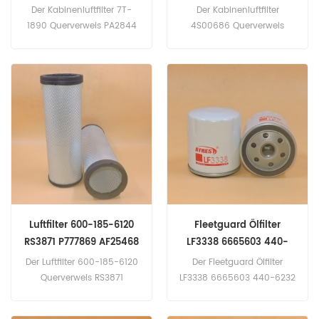
AF4731 LAF5026
4S00686 PA5656
Der Kabinenluftfilter 7T-
Der Kabinenluftfilter
P500248 AF55754
1890 Querverweis PA2844
4S00686 Querverweis
SKL46240
P525026 AF4731 LAF5026
PA5656 P500248 AF55754
Anwendung für Caterpillar
SKL46240 Für Hitachi-
D10N (3412 eng). D10R
Bagger.
(3412 eng). D10R(3412E
eng). D10R(3412E eng).
D11N (3508 eng).
D11R(3508; 3508B eng).
Luftfilter 600-185-6120
Fleetguard Ölfilter
RS3871 P777869 AF25468
LF3338 6665603 440-
474-00037
6232
Der Luftfilter 600-185-6120
Der Fleetguard Ölfilter
Querverweis RS3871
LF3338 6665603 440-6232
P777869 AF25468 474-
Anwendung für Kaelble
00037 Anwendung für
3WT; 3WTV; 3WTV-K;