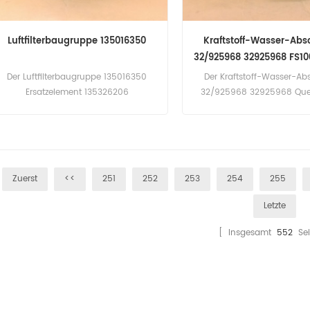
Luftfilterbaugruppe 135016350
Kraftstoff-Wasser-Abs
32/925968 32925968 FS10
P551000 256-875
Der Luftfilterbaugruppe 135016350
Der Kraftstoff-Wasser-Ab
Ersatzelement 135326206
32/925968 32925968 Que
FS1000 BF1259 P551000 2
Bewerbung für Cummins ISC.
ISM. ISM. ISX. M11-1995/01. M
M11-Plus. M11-Plus. N14+. N
1995/01. N14-1995/01. QSK
Zuerst
<<
251
252
253
254
255
VF390M. Doosan Daewoo
C7H042 (Caterpillar 3126B 
Letzte
| 500-MkV (Cummins QSM
Kommode 560B(Cummin
[ Insgesamt
552
Sei
eng). ERF EC11(M11 Celect P