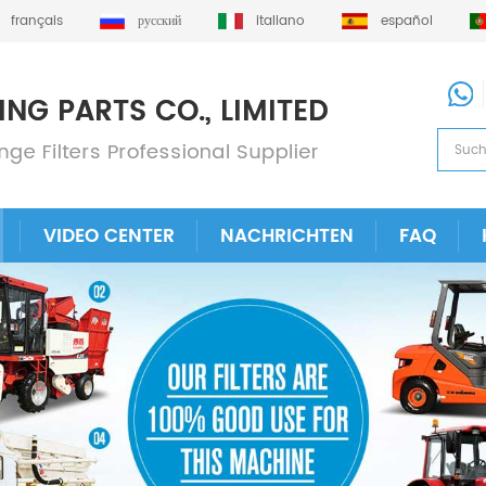
français
русский
italiano
español
VIDEO CENTER
NACHRICHTEN
FAQ