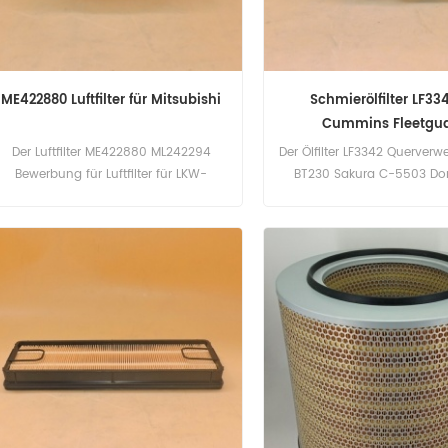
ME422880 Luftfilter für Mitsubishi
Schmierölfilter LF334
Cummins Fleetgu
Der Luftfilter ME422880 ML242294
Der Ölfilter LF3342 Querverw
Bewerbung für Luftfilter für LKW-
BT230 Sakura C-5503 Do
Motoren, IVECO (EuroCargo II) 06/03,
P779218, Bewerbung für R
IVECO BUS (IRISBUS) (EUROMIDI (Bus-
225B (3208 eng). 225-2ZD1.
Chassis)) 05/07.
225B-2ZD1. 225BLC(3208
225BLC (Caterpillar 3208 E4
Doosan Daewoo C6DO42;
C7DO64. J8CO42; J8CO6
FRR(Isuzu 6BD1T eng).
1995/01(6HK1TC eng