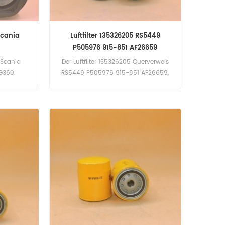
 Scania
Luftfilter 135326205 RS5449
P505976 915-851 AF26659
r Scania
Der Luftfilter 135326205 Querverweis
G360.
RS5449 P505976 915-851 AF26659,
Bewerbung für Bobcat Melroe 328D.
Raupe 3011C. C1.1. C1.5. C1.5. C2.2.
Lister Petter 3X90. 4X90. Alpha| . LPW2;
LPWS2. LPW3; LPWS3. LPW4; LPWS4.
LPWG2. LPWG3. LPWG4. LPWT4. X86;
X90. Perkins 14KVA.