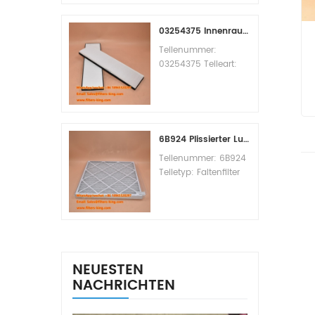
Replacement
MOQ:60pcs
03254375 Innenraumfilter-Querverweis
Teilenummer:
03254375 Teileart:
Innenraumfilter
Marke: Manitowoc
Ersatzteil
Mindestbestellmenge:
20 Stück
6B924 Plissierter Luftfilter MERV 8
Teilenummer: 6B924
Teiletyp: Faltenfilter
MERV-Wert: 8 Marke:
Air Handler
Replacement
Mindestbestellmenge:
20 Stück
NEUESTEN
NACHRICHTEN