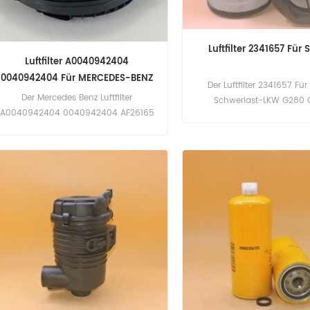
Luftfilter 2341657 Für
Luftfilter A0040942404
0040942404​ Für MERCEDES-BENZ
Der Luftfilter 2341657 Fü
AF26165
Der Mercedes Benz Luftfilter
Schwerlast-LKW G280 
A0040942404 0040942404 AF26165
C411776 P785542, Anwendung Für
Mercedes 1832-2003/01 (OM501LA
eng). 1832-2005/01 (OM501LA eng).
1832-2008/01 (OM501LA eng). 1835-
2004/01 (OM457LA eng). 1836-
2003/01 (Mercedes OM501LA eng).
1836-2005/01 (Mercedes OM501LA
eng). 1836-2008/01 (OM501LA eng).
1840-2004/01 (OM457LA eng). 1841-
2003/01 (OM501LA eng). 1841-
2005/01 (OM501LA eng).