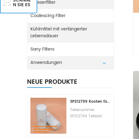
SCANNE
Wasserfilter
N SIE ES
Coalescing Filter
Kühlmittel mit verlängerter
Lebensdauer
Sany Filters
Anwendungen
NEUE PRODUKTE
SP212799 Kosten für den Kraftstofffilterwechsel
Teilenummer:
SP212799 Teileart:
Kraftstofffilterelement
Marke: Liugong
Ersatzteil