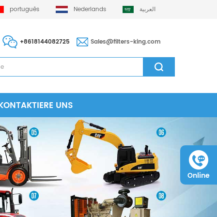
português
Nederlands
العربية
+8618144082725
Sales@filters-king.com
KONTAKTIERE UNS
Online