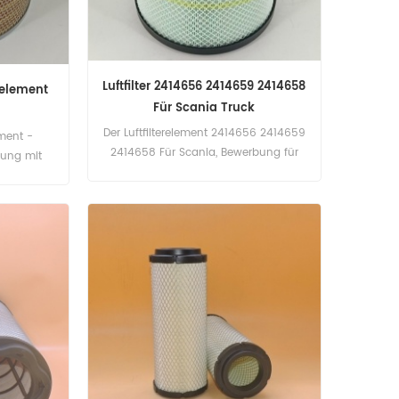
Luftfilter 2414656 2414659 2414658
erelement
Für Scania Truck
Der Luftfilterelement 2414656 2414659
ement -
2414658 Für Scania, Bewerbung für
dung mit
VERWENDUNG FÜR SCANIA LKW.
ren.