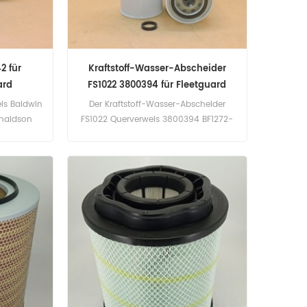
2 für
Kraftstoff-Wasser-Abscheider
ard
FS1022 3800394 für Fleetguard
eis Baldwin
Der Kraftstoff-Wasser-Abscheider
naldson
FS1022 Querverweis 3800394 BF1272-
aupe 225;
SPS P551022 PS8689 33422,
 225-51U1.
Bewerbung für Cummins C8.3. ISC.
 eng).
ISC. ISL. ISL. QSC. ERF EC11 (Cummins
; E5 eng).
ISM eng).
 C7DO42;
4.Isuzu
 FRR-
).