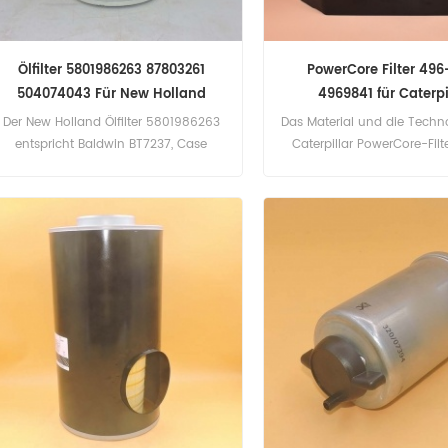
Ölfilter 5801986263 87803261
PowerCore Filter 496
504074043 Für New Holland
4969841 für Caterpi
Der New Holland Ölfilter 5801986263
Das Material und die Techn
entspricht Baldwin BT7237, Case
Caterpillar PowerCore-Fil
87803261, DAF 1399494, Iveco
9841 entsprechen 
504074043. Teilenummer:
Originalstandard. Teilenu
5801986263, 2697041 Teilename:
9841 Artikelname: PowerCo
Ölfilter Marke ersetzen: New Holland
Marke ersetzen: Caterp