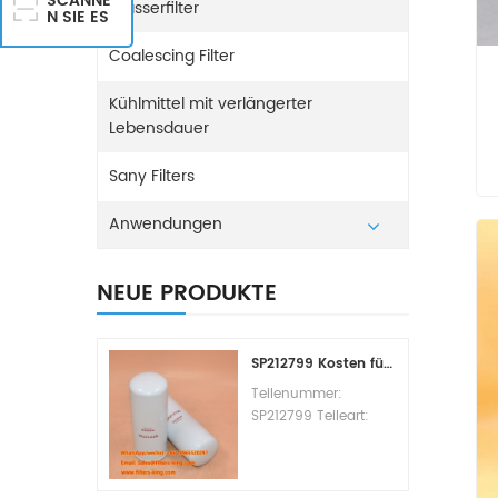
SCANNE
Wasserfilter
N SIE ES
Coalescing Filter
Kühlmittel mit verlängerter
Lebensdauer
Sany Filters
Anwendungen
NEUE PRODUKTE
SP212799 Kosten für den Kraftstofffilterwechsel
Teilenummer:
SP212799 Teileart:
Kraftstofffilterelement
Marke: Liugong
Ersatzteil