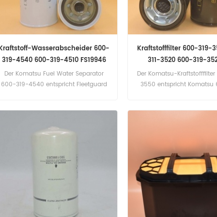
Kraftstoff-Wasserabscheider 600-
Kraftstofffilter 600-319-
319-4540 600-319-4510 FS19946
311-3520 600-319-352
für Komatsu
Komatsu
Der Komatsu Fuel Water Separator
Der Komatsu-Kraftstofffilte
600-319-4540 entspricht Fleetguard
3550 entspricht Komatsu 
FS19946, Baldwin BF1375, Komatsu
3550, 600-311-3520, 600-
600-319-4510. Teilenummer: 600-
P553500, Baldwin BF7
319-4540 Teilebezeichnung: Fuel
LV21P01036P1. Teilenummer
Water Separator Marke ersetzen:
3550 Teilename: Kraftstofffi
Komatsu
ersetzen: Komats