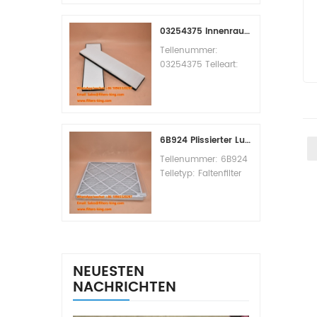
Replacement
MOQ:60pcs
03254375 Innenraumfilter-Querverweis
Teilenummer:
03254375 Teileart:
Innenraumfilter
Marke: Manitowoc
Ersatzteil
Mindestbestellmenge:
20 Stück
6B924 Plissierter Luftfilter MERV 8
Teilenummer: 6B924
Teiletyp: Faltenfilter
MERV-Wert: 8 Marke:
Air Handler
Replacement
Mindestbestellmenge:
20 Stück
NEUESTEN
NACHRICHTEN