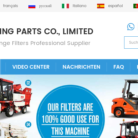
français
русский
italiano
español
VIDEO CENTER
NACHRICHTEN
FAQ