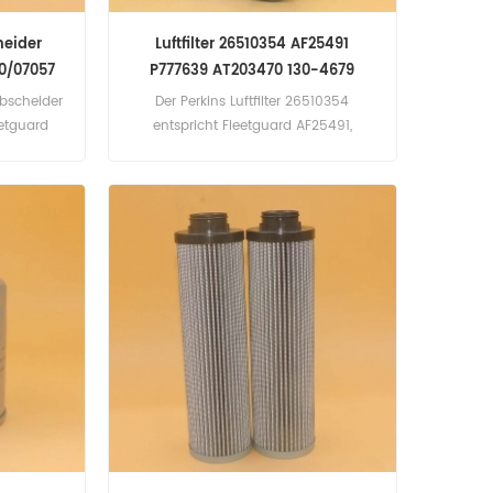
heider
Luftfilter 26510354 AF25491
0/07057
P777639 AT203470 130-4679
abscheider
Der Perkins Luftfilter 26510354
eetguard
entspricht Fleetguard AF25491,
, Baldwin
Donaldson P777639 ... Teilenummer:
20/07155.
26510354 Teilename: Luftfilter Marke
 32007394
ersetzen: Perkins
 Water
n: JCB