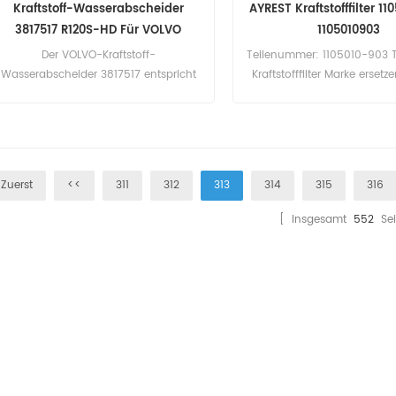
Kraftstoff-Wasserabscheider
AYREST Kraftstofffilter 1
3817517 R120S-HD Für VOLVO
1105010903
Der VOLVO-Kraftstoff-
Teilenummer: 1105010-903 
Wasserabscheider 3817517 entspricht
Kraftstofffilter Marke ersetz
dem Baldwin BF46101-O, Fleetguard
FS19896, Racor R120S-HD.
Teilenummer: 3817517
Teilebezeichnung: Fuel Water
Separator Marke ersetzen: VOLVO
Zuerst
<<
311
312
313
314
315
316
[ Insgesamt
552
Sei