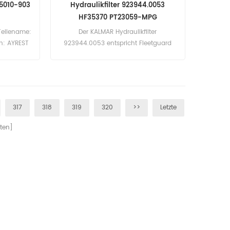
105010-903
Hydraulikfilter 923944.0053
HF35370 PT23059-MPG
Teilename:
Der KALMAR Hydraulikfilter
en: AYREST
923944.0053 entspricht Fleetguard
HF35370, Baldwin PT23059-MPG.
Teilenummer: 923944.0053
Artikelname: Hydraulikfilter Marke
ersetzen: KALMAR
317
318
319
320
>>
Letzte
ten]