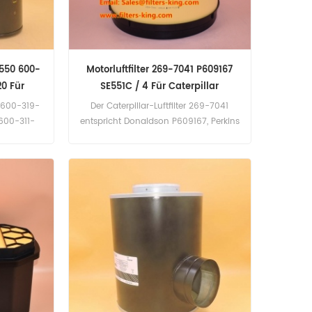
3550 600-
Motorluftfilter 269-7041 P609167
0 Für
SE551C / 4 Für Caterpillar
r 600-319-
Der Caterpillar-Luftfilter 269-7041
600-311-
entspricht Donaldson P609167, Perkins
319-3520,
SE551C / 4. Teilenummer: 269-7041,
948,
2697041 Teilename: Luftfilter Marke
: 600-319-
ersetzen: Caterpillar
lter Marke
u