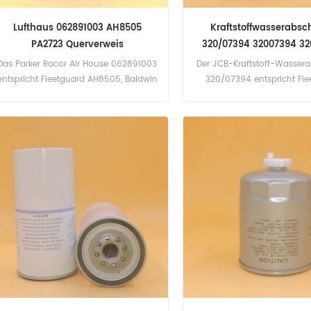
Lufthaus 062891003 AH8505
Kraftstoffwasserabsc
PA2723 Querverweis
320/07394 32007394 32
320/07155
Das Parker Racor Air House 062891003
Der JCB-Kraftstoff-Wasser
entspricht Fleetguard AH8505, Baldwin
320/07394 entspricht Fl
PA2723. Teilenummer: 062891003
FF5794, Donaldson P765325
Name des Teils: Air House Marke
BF7965, JCB 320/07057, 3
ersetzen: Parker Racor
Teilenummer: 320/07394,
Teilebezeichnung: Fuel
Separator Marke ersetze