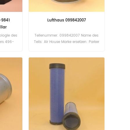
-9841
Lufthaus 099842007
llar
ologie des
Teilenummer: 099842007 Name des
ters 496-
Teils: Air House Marke ersetzen: Parker
dem
Racor
mmer: 496-
re Filter
illar