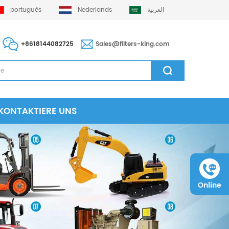
português
Nederlands
العربية
+8618144082725
Sales@filters-king.com
KONTAKTIERE UNS
Online