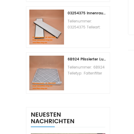
Replacement
MOQ:60pcs
03254375 Innenraumfilter-Querverweis
Teilenummer:
03254375 Teileart:
Innenraumfilter
Marke: Manitowoc
Ersatzteil
Mindestbestellmenge:
20 Stück
6B924 Plissierter Luftfilter MERV 8
Teilenummer: 6B924
Teiletyp: Faltenfilter
MERV-Wert: 8 Marke:
Air Handler
Replacement
Mindestbestellmenge:
20 Stück
NEUESTEN
NACHRICHTEN