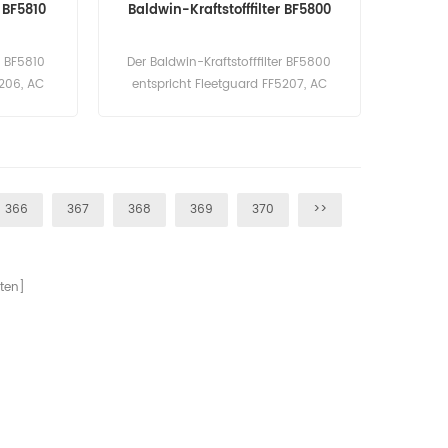
r BF5810
Baldwin-Kraftstofffilter BF5800
r BF5810
Der Baldwin-Kraftstofffilter BF5800
5206, AC
entspricht Fleetguard FF5207, AC
42342, GMC
TP915D, Detroit Diesel 6438839,
: BF5810
25014274, GMC 6438839, 25010793.
 Marke:
Teilenummer: BF5800 Teilname:
Kraftstofffilter Marke: Baldwin
366
367
368
369
370
>>
ten]