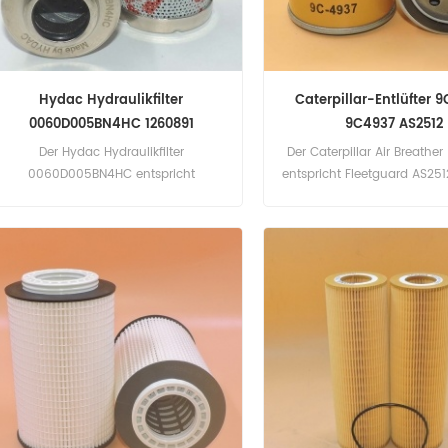
Hydac Hydraulikfilter
Caterpillar-Entlüfter 
0060D005BN4HC 1260891
9C4937 AS2512
Der Hydac Hydraulikfilter
Der Caterpillar Air Breathe
0060D005BN4HC entspricht
entspricht Fleetguard AS251
Donaldson P170600, Baldwin
BT40015. Teilenummer: 9
PT23037-MPG, Hydac 1260891.
9C4937 Teilname: Entlüfte
Teilenummer: 0060D005BN4HC
Caterpillar
Teilname: Hydraulikfilter Marke: Hydac