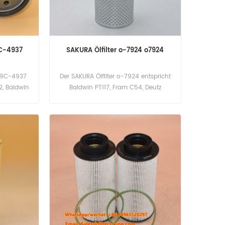
9C-4937
SAKURA Ölfilter o-7924 ​​o7924
r 9C-4937
Der SAKURA Ölfilter o-7924 ​​entspricht
2, Baldwin
Baldwin PT117, Fram C54, Deutz
C-4937,
1293938, MTU 0011841425.
r Marke:
Teilenummer: o-7924, o7924
Teilname: Ölfilter Marke: SAKURA