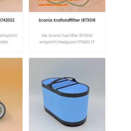
 1742032
Scania Kraftstofffilter 1873018
entspricht
Der Scania Fuel Filter 1873018
CANIA
entspricht Fleetguard FF5683 FF
123HD194,
Baldwin PF7896. Teilenummer:
U10771X.
1873018 Teilname: Kraftstofffilter
ilname:
Marke: Scania
ia