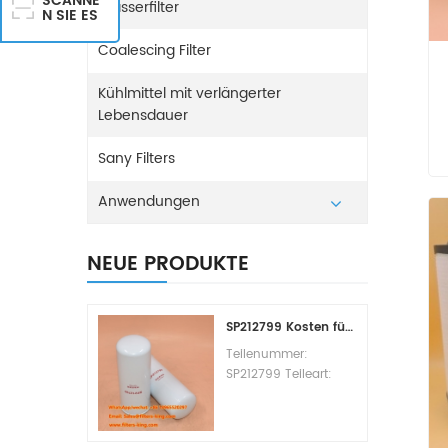
SCANNE
Wasserfilter
N SIE ES
Coalescing Filter
Kühlmittel mit verlängerter
Lebensdauer
Sany Filters
Anwendungen
NEUE PRODUKTE
SP212799 Kosten für den Kraftstofffilterwechsel
Teilenummer:
SP212799 Teileart:
Kraftstofffilterelement
Marke: Liugong
Ersatzteil