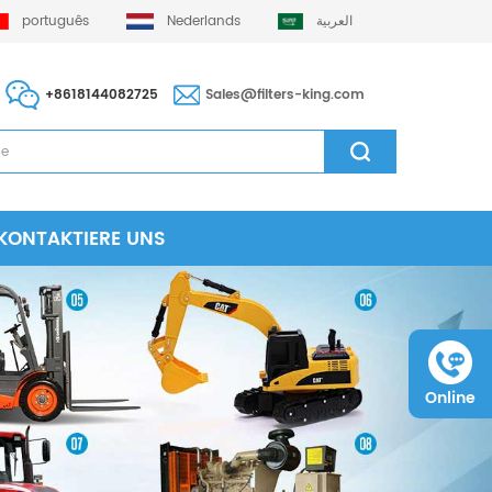
português
Nederlands
العربية
+8618144082725
Sales@filters-king.com
KONTAKTIERE UNS
Online