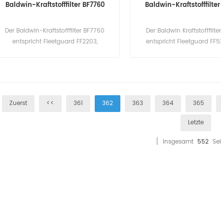
Baldwin-Kraftstofffilter BF7760
Baldwin-Kraftstofffilte
Der Baldwin-Kraftstofffilter BF7760
Der Baldwin Kraftstofffilte
entspricht Fleetguard FF2203,
entspricht Fleetguard FF
Cummins 4010476. Teilenummer:
TP916D, Detroit Diesel 2501
BF7760 Teilname: Kraftstofffilter Marke:
23518482 .. Teilenummer
Baldwin
Teilname: Kraftstofffilter
Baldwin
Zuerst
<<
361
362
363
364
365
Letzte
[ Insgesamt
552
Sei