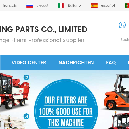
français
русский
italiano
español
VIDEO CENTER
NACHRICHTEN
FAQ