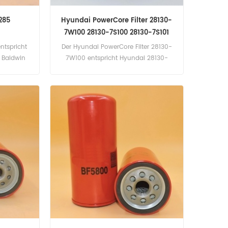
7285
Hyundai PowerCore Filter 28130-
7W100 28130-7S100 28130-7S101
entspricht
Der Hyundai PowerCore Filter 28130-
, Baldwin
7W100 entspricht Hyundai 28130-
A 1347726.
7S100 28130-7S101. Teilenummer:
1307W100
28130-7W100, 281307W100 Teilname:
 Scania
PowerCore-Filter Marke: Hyundai