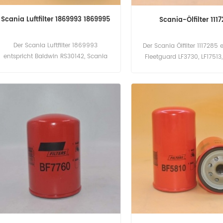
Scania Luftfilter 1869993 1869995
Scania-Ölfilter 111
Der Scania Luftfilter 1869993
Der Scania Ölfilter 1117285 
entspricht Baldwin RS30142, Scania
Fleetguard LF3730, LF17513
1869995, Donaldson P953211,
B7600, CAT 1R-0739, SCANI
Fleetguard AF27940. Teilenummer:
Teilenummer: 1117285, 28
1869993 Teilname: Luftfilter Marke:
Teilname: Ölfilter Marke:
Scania