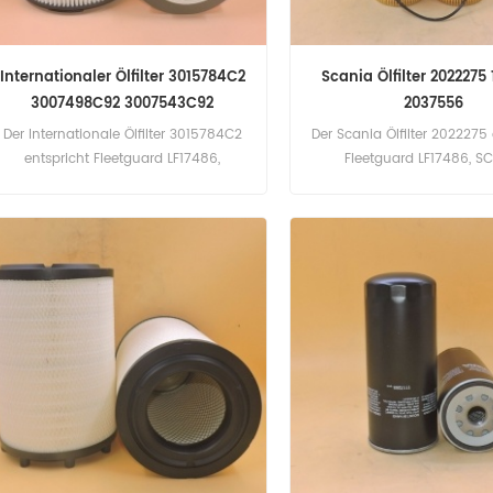
Internationaler Ölfilter 3015784C2
Scania Ölfilter 2022275
3007498C92 3007543C92
2037556
3015784C1
Der Internationale Ölfilter 3015784C2
Der Scania Ölfilter 2022275 
entspricht Fleetguard LF17486,
Fleetguard LF17486, S
International 1742032,2037556, Hengst
1742032,2037556, Hengst E
E123HD194, Mahle OX562DECO, Mann
Mahle OX562DECO, Mann H
HU10771X. Teilenummer: 3015784C2
Teilenummer: 2022275 Te
Teilname: Ölfilter Marke: International
Ölfilter Marke: Scan