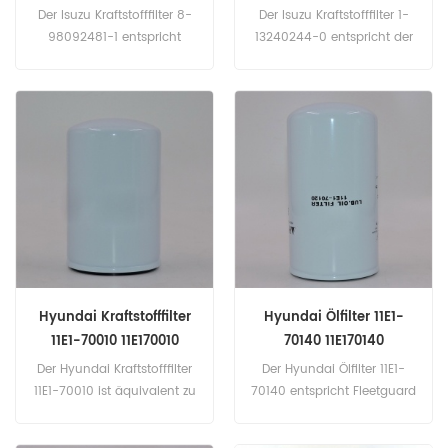
8980924810
1-87810976-0
Der Isuzu Kraftstofffilter 8-
Der Isuzu Kraftstofffilter 1-
98092481-1 entspricht
13240244-0 entspricht der
DONALDSON P502502, ISUZU
ISUZU 1-87810976-0.
1876100940, ISUZU
Teilenummer: 1-13240244-
8980924810, SAKURA EF-
0, 1132402440 Teilname:
15130. Teilenummer: 8-
Kraftstofffilter Marke: Isuzu
98092481-1, 8980924811
Teilname: Kraftstofffilter
Marke: Isuzu
Hyundai Kraftstofffilter
Hyundai Ölfilter 11E1-
11E1-70010 11E170010
70140 11E170140
Der Hyundai Kraftstofffilter
Der Hyundai Ölfilter 11E1-
11E1-70010 ist äquivalent zu
70140 entspricht Fleetguard
Fleetguard FF5018, FF5461,
LF3806, Chrysler
VOLVO 243004, KHD
5083285AA, CASE J934430.