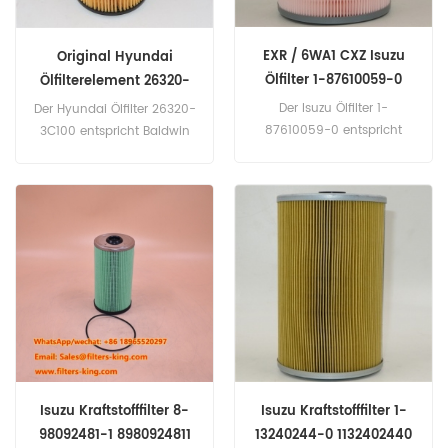
EXR / 6WA1 CXZ Isuzu
Original Hyundai
Ölfilter 1-87610059-0
Ölfilterelement 26320-
1876100590
3C100 263203C100
Der Isuzu Ölfilter 1-
Der Hyundai Ölfilter 26320-
87610059-0 entspricht
3C100 entspricht Baldwin
Isuzu 1-13240234-1.
P7400. Teilenummer:
Teilenummer: 1-87610059-
26320-3C100, 263203C100
0, 1876100590 Teilname:
Teilname: Ölfilter Marke:
Ölfilter Marke: Isuzu
Hyundai
Isuzu Kraftstofffilter 8-
Isuzu Kraftstofffilter 1-
98092481-1 8980924811
13240244-0 1132402440