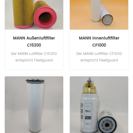
Hyundai
MANN Außenluftfilter
MANN Innenluftfilter
C15300
CF1000
Der MANN Luftfilter C15300
Der MANN Luftfilter CF1000
entspricht Fleetguard
entspricht Fleetguard
AF26391, Baldwin RS3920,
AF1840, Baldwin PA2835,
JCB 32915802.
Claas 1761680, IVECO
Teilenummer: C15300
1902131, John Deere
Teilname: Luftfilter Marke:
AZ30758. Teilenummer:
MANN
CF1000 Teilname: Luftfilter
Marke: MANN