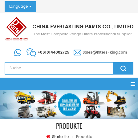
Language
+8618144082725
Sales@filters-king.com
PRODUKTE
Startseite
Produkte