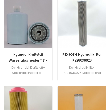
(KLÖCKNER-HUMBOLDT-
Teilenummer: 11E1-70140,
DEUTZ) Q1H4117, Gehäuse
11E170140 Teilname: Ölfilter
J903640, Cummins
Marke: Hyundai
3903640. Teilenummer:
11E1-70010, 11E170010
Teilname: Kraftstofffilter
Marke: Hyundai
Hyundai Kraftstoff
REXROTH Hydraulikfilter
Wasserabscheider 11E1-
R928036926
70210 11E170210
Der Hyundai Kraftstoff-
Der Hydraulikfilter
Wasserabscheider 11E1-
R928036926 Material und
70210 entspricht Fleetguard
Technologie die gleiche wie
FS1280, Cummins 3925274.
die ursprüngliche Fabrik.
Teilenummer: 11E1-70210,
Teilenummer: R928036926
11E170210 Teilname:
Teilname: Hydraulikfilter
Kraftstoff-
Marke: REXROTH
Wasserabscheider Marke: