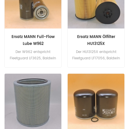
Marke: MANN
Ersatz MANN Full-Flow
Ersatz MANN Ölfilter
Lube W962
HU13125X
Der W962 entspricht
Der HU13125X entspricht
Fleetguard LF3625, Baldwin
Fleetguard LF17056, Baldwin
B236, Donaldson P553771,
P7329, Donaldson P550820,
Koffer A44081, Deutz
MANN 51.05504.0107,
1173430, John Deere
51.05504.0108.
AZ22878. Teilenummer:
Teilenummer: HU13125X
W962 Teilname: Ölfilter
Teilname: Ölfilter Marke:
Marke: MANN
MANN