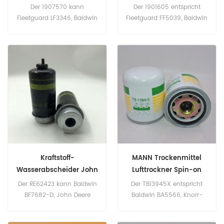
Kraftstofffilter
Der 1907570 kann
Der 1901605 entspricht
Fleetguard LF3346, Baldwin
Fleetguard FF5039, Baldwin
BT349, Donaldson P551604,
PF783, Donaldson P551605,
Fiat 1909137 ersetzen.
Fiat 1909103. Teilenummer:
Teilenummer: 1907570
1901605 Teilname:
Teilname: Ölfilter Marke:
Kraftstofffilter Marke: IVECO
IVECO
Kraftstoff-
MANN Trockenmittel
Wasserabscheider John
Lufttrockner Spin-on
Deere RE62423 Baldwin
TB13945X
Der RE62423 kann Baldwin
Der TB13945X entspricht
BF7682-D Querverweis
BF7682-D, John Deere
Baldwin BA5566, Knorr-
RE65431 ersetzen.
Bremse K005686, K014712,
Teilenummer: RE62423 Teile
K039453, Renault