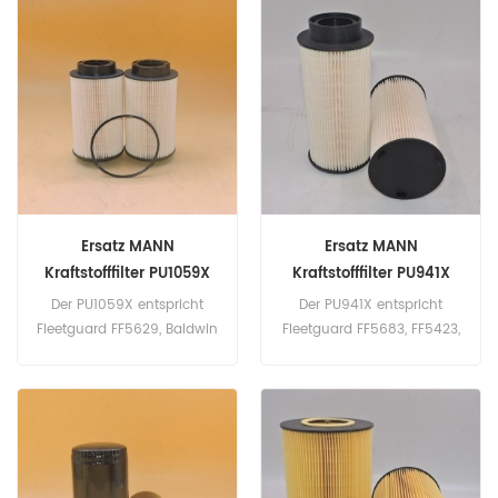
Name: Kraftstoff
5001865404, 7421267793,
Wasserabscheider Marke:
Volvo 20754416, 21267818,
John Deere
Wabco 4329012452, Mahle
AL26. Teilenummer:
TB13945X Teilname:
Trockner Filter Marke: MANN
Ersatz MANN
Ersatz MANN
Kraftstofffilter PU1059X
Kraftstofffilter PU941X
Der PU1059X entspricht
Der PU941X entspricht
Fleetguard FF5629, Baldwin
Fleetguard FF5683, FF5423,
PF7935, Donaldson
Baldwin PF7896, Donaldson
P785373, MANN
P550628, Scania 1446432.
51.12503.0061,
Teilenummer: PU941X
51.12503.0063.
Teilname: Kraftstofffilter
Teilenummer: PU1059X
Marke: MANN
Teilname: Kraftstofffilter