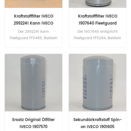
Kraftstofffilter IVECO
Kraftstofffilter IVECO
2992241 Kann IVECO
1907640 Fleetguard
Ausrüstung verwenden
FF5284 Querverweis
Der 2992241 kann
Der 1907640 entspricht
Fleetguard FF5485, Baldwin
Fleetguard FF5284, Baldwin
BF7813, Donaldson P550881,
PF7663, Donaldson
Cummins 4897833, DAF
P550587. Teilenummer:
1399760 ersetzen.
1907640 Teilname:
Teilenummer: 2992241
Kraftstofffilter Marke: IVECO
Teilname: Kraftstofffilter
Marke: IVECO
Ersatz Original Ölfilter
Sekundärkraftstoff Spin-
IVECO 1907570
on IVECO 1901605