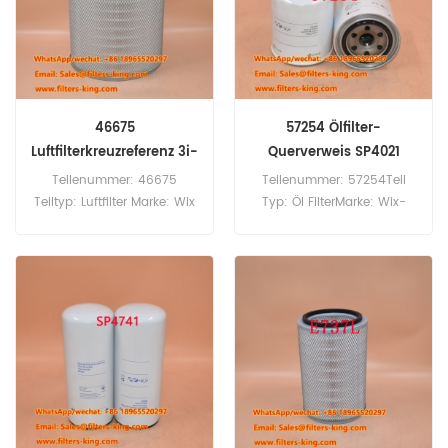
von SB-II, SB-II HP 2 3,
Super-II.
46675
57254 Ölfilter-
Luftfilterkreuzreferenz 3i-
Querverweis SP4021
0842
Teilenummer: 46675
Teilenummer: 57254Teil
Teiltyp: Luftfilter Marke: Wix
Typ: Öl FilterMarke: Wix-
Ersatz MOQ: 20pcs
ErsatzMindestbestellmenge:
60 Stück