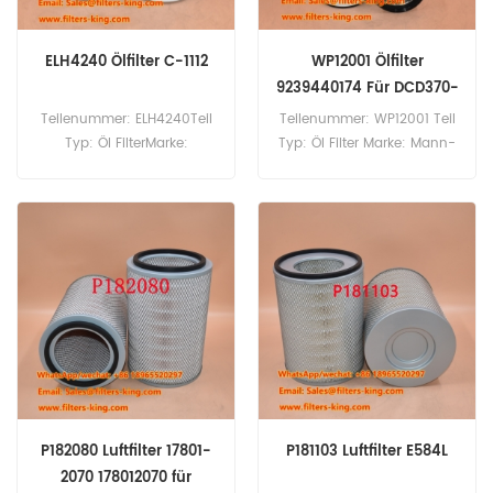
ELH4240 Ölfilter C-1112
WP12001 Ölfilter
9239440174 Für DCD370-
12
Teilenummer: ELH4240Teil
Teilenummer: WP12001 Teil
Typ: Öl FilterMarke:
Typ: Öl Filter Marke: Mann-
Lautrette-
Ersatz Mindestbestellmenge:
ErsatzMindestbestellmenge:
60 Stück WP12001 Ölfilter,
60 Stück
Querverweis 9239440174,
Verwendung für Kalmar
DCD370-12, DCD370-12CS,
DCD420-12, DCD420-12CS,
DCD450-12, DCD450-12CS,
DCD500-12, DCF80-45 E6,
DRF450-65 S5, DRU450-
62S5.
P182080 Luftfilter 17801-
P181103 Luftfilter E584L
2070 178012070 für