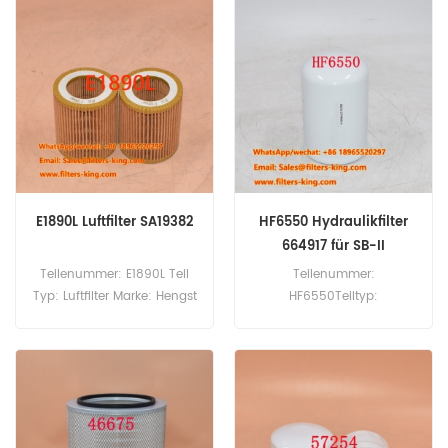
60 Stück
Stück
E1890L Luftfilter SA19382
HF6550 Hydraulikfilter
664917 für SB-II
Teilenummer: E1890L Teil
Teilenummer:
Typ: Luftfilter Marke: Hengst
HF6550Teiltyp:
Ersatz Mindestbestellmenge:
Hydraulischer FilterMarke:
20 Stück
FleetGuard -ErsatzMOQ:
60pcsHF6550
Hydraulischer
Filterkreuzreferenz 664917
Verwendung zum Werben