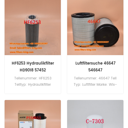
Kraftstofffilter Kreuzreferenz
60 Stück
53006464 Verwendung für
Manitou MRT2150 MRT2470
MRT2540RC.
HF6253 Hydraulikfilter
Luftfiltersuche 46647
HD9018 57452
546647
Teilenummer: HF6253
Teilenummer: 46647 Teil
Teiltyp: Hydraulikfilter
Typ: Luftfilter Marke: Wix-
Marke: Fleetguard-Ersatz
Ersatz Mindestbestellmenge:
Mindestbestellmenge: 60
20 Stück
Stück