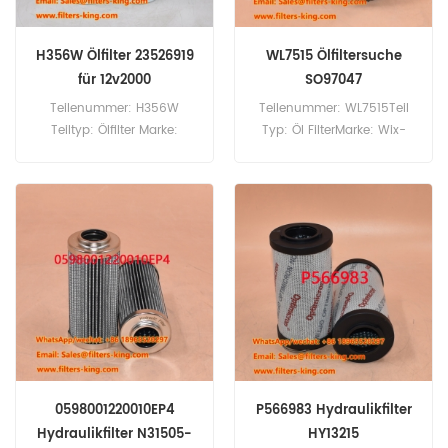
H356W Ölfilter 23526919
WL7515 Ölfiltersuche
für 12v2000
SO97047
Teilenummer: H356W
Teilenummer: WL7515Teil
Teiltyp: Ölfilter Marke:
Typ: Öl FilterMarke: Wix-
Hengst Ersatz MOQ: 60pcs
ErsatzMindestbestellmenge:
H356W Ölfilterkreuzreferenz
60 Stück
23526919 Verwendung für
MTU 12c 2000, 12V 2000,
16V 2000, 16v 4000g.
0598001220010EP4
P566983 Hydraulikfilter
Hydraulikfilter N31505-
HY13215