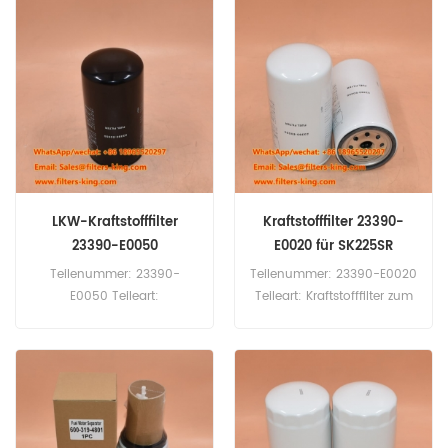
Mindestbestellmenge: 60
Mindestbestellmenge: 60
Stück Kompatibilität:
Stück 67502-36760-71
Yuchai-Motor.
Hydraulikfilter-Querverweis
SH60634 Verwendung für
Toyota 40-8FD40N 40-
8FD50F 40-8FD80N
LKW-Kraftstofffilter
Kraftstofffilter 23390-
23390-E0050
E0020 für SK225SR
23390E0050
Teilenummer: 23390-
Teilenummer: 23390-E0020
E0050 Teileart:
Teileart: Kraftstofffilter zum
Kraftstofffilter Marke:
Aufschrauben Marke:
Kobelco Ersatzteil
Kobelco Ersatzteil
Mindestbestellmenge: 60
Mindestbestellmenge: 60
Stück 23390-E0050
Stück 23390-E0020
Kraftstofffilter-
Kraftstofffilter-Querverweis
Vergleichsnummer
P502466 FF5688