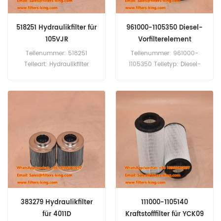
518251 Hydraulikfilter für
961000-1105350 Diesel-
105VJR
Vorfilterelement
Teilenummer: 518251
Teilenummer: 961000-
Teileart: Hydraulikfilter
1105350 Teiletyp: Diesel-
Marke: Manitou Ersatzteil
Vorfilterelement Marke:
Mindestbestellmenge: 60
Yuchai Ersatzteil
Stück 518251 Hydraulikfilter-
Mindestbestellmenge: 60
Querverweis P764665
Stück 961000-1105350
HF35258 HD612/2x
Diesel-Vorfilterelement,
Verwendung für Manitou
entspricht 961000-
105VJR 120XEL 150AET2
1105350A für Yuchai-
150ATT 150TP.
Motoren
383279 Hydraulikfilter
111000-1105140
für 4011D
Kraftstofffilter für YCK09