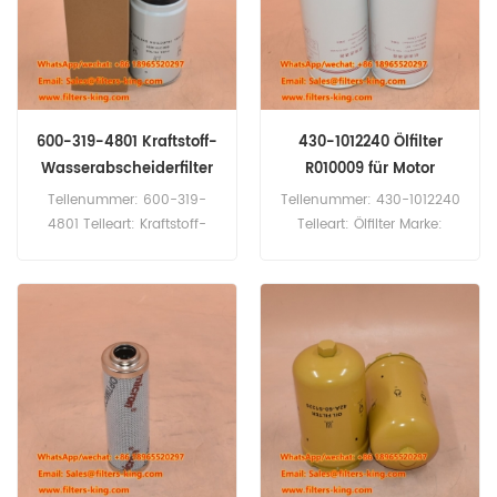
P502466 Verwendung für
Verwendung für Kobelco
Hino-Lkw.
SK200-8 SK200-8ROPS
SK210LC-11 SK210LC-8
SK225SR SK225SRLC
SK225SRLC SK225SRROPS
SK230SRLC3.
600-319-4801 Kraftstoff-
430-1012240 Ölfilter
Wasserabscheiderfilter
R010009 für Motor
für PC490-10LC
Teilenummer: 600-319-
Teilenummer: 430-1012240
4801 Teileart: Kraftstoff-
Teileart: Ölfilter Marke:
Wasserabscheiderfilter
Yuchai Ersatzteil
Marke: Komatsu Ersatzteil
Mindestbestellmenge: 60
Mindestbestellmenge: 60
Stück 430-1012240 Ölfilter,
Stück 600-319-4801
entspricht R010009 für
Kraftstoff-
Yuchai-Motor.
Wasserabscheider-Filter –
Vergleichsreferenz für
Komatsu-Geräte, PC490-
10LC Bagger, WA470-8
Lader.