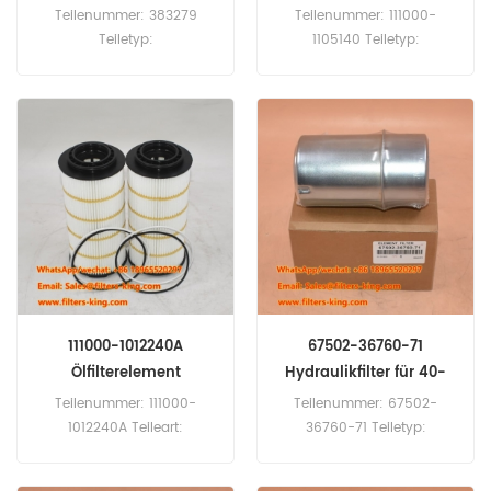
YCK11
Teilenummer: 383279
Teilenummer: 111000-
Teiletyp:
1105140 Teiletyp:
Hydraulikfilterelement
Kraftstofffilter Marke: Yuchai
Marke: Hamm Ersatzteil
Ersatzteil
Mindestbestellmenge: 60
Mindestbestellmenge: 60
Stück 383279
Stück 111000-1105140
Hydraulikfilter-Querverweis
Kraftstofffilter-Querverweis
Verwendung für Hamm
PU1048 961000-1105140
4011D DV3.22 DV3K DV6.22
111000-1105100 Verwendung
DV6.4K DV6/VK DV8V
für Yuchai-Motor YCK09
HD75VV HD8C HD90 HW90.
YCK11
111000-1012240A
67502-36760-71
Ölfilterelement
Hydraulikfilter für 40-
8FD40N
Teilenummer: 111000-
Teilenummer: 67502-
1012240A Teileart:
36760-71 Teiletyp:
Ölfilterelement Marke:
Hydraulikfilter Marke:
Yuchai Ersatzteil
Toyota Ersatzteil