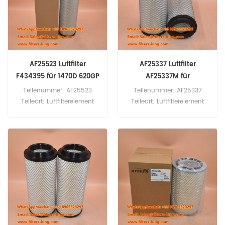
GMK5130-2 GMK6200
XF105.410 XF105.460
GMK6220.
XF105.510 XF105.560
XF106.460.
AF25523 Luftfilter
AF25337 Luftfilter
F434395 für 1470D 620GP
AF25337M für
Gabelstapler
Teilenummer: AF25523
Teilenummer: AF25337
Teileart: Luftfilterelement
Teileart: Luftfilterelement
Marke: Fleetguard Ersatzteil
Marke: Fleetguard Ersatzteil
Mindestbestellmenge: 20
Mindestbestellmenge: 20
Stück AF25523 Luftfilter-
Stück
Querverweis F434395
Verwendung für John
Deere 1470D 620GP 622G
622GP 640L 643K 643L
644K 648L 748L 748LII
770G 843K 843L WL53
WL56.