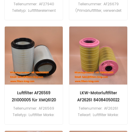
Teilenummer: AF27940
Teilenummer: AF26679
Teiletyp: Luftfilterelement
(Primärluftfilter, verwendet
Marke: Fleetguard Ersatzteil
mit AF26680) Teileart:
Mindestbestellmenge: 60
Luftfilter Marke: Fleetguard
Stück
Ersatzteil
Mindestbestellmenge: 20
Stück
Luftfilter AF26569
LKW-Motorluftfilter
211000005 für XMQ6120
AF26261 84084050022
Teilenummer: AF26569
Teilenummer: AF26261
Teiletyp: Luftfilter Marke:
Teileart: Luftfilter Marke:
Fleetguard Ersatzteil
Fleetguard Ersatzteil
Mindestbestellmenge: 20
Mindestbestellmenge: 20