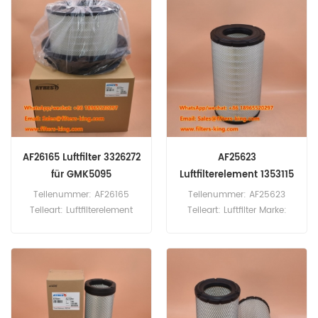
Stück Luftfilter AF26569
Stück AF26261 Luftfilter-
Vergleichsnummer
Querverweis 84084050022
211000005 Verwendung für
Verwendung für Man
King Long 6120 6127E4
TGL12.220 TGL 8.290
6127E5 6127Y 6129 6130
TGM12.240 TGM12.250
XMQ6120.
TGM12.280 TGM12.290
TGM13.240 TGM13.250
TGM13.280 TGM13.290
TGM15.240 TGM15.250
TGM15.280.
AF26165 Luftfilter 3326272
AF25623
für GMK5095
Luftfilterelement 1353115
für XF105.410
Teilenummer: AF26165
Teilenummer: AF25623
Teileart: Luftfilterelement
Teileart: Luftfilter Marke:
Marke: Fleetguard Ersatzteil
Fleetguard Ersatzteil
Mindestbestellmenge: 20
Mindestbestellmenge: 20
Stück AF26165 Luftfilter-
Stück AF25623
Querverweis 3326272
Luftfilterelement
Verwendung für Grove
Querverweis 1353115
GMK5095 GMK5110
Verwendung für DAF