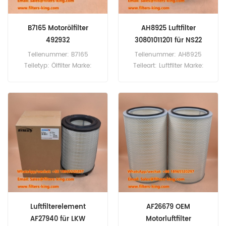
B7165 Motorölfilter
AH8925 Luftfilter
492932
30801011201 für NS22
R22K
Teilenummer: B7165
Teilenummer: AH8925
Teiletyp: Ölfilter Marke:
Teileart: Luftfilter Marke:
Baldwin Ersatzteil
Fleetguard Ersatzteil
Mindestbestellmenge: 60
Mindestbestellmenge: 20
Stück B7165 Ölfilter-
Stück AH8925 Luftfilter-
Querverweis 492932.
Querverweis 30801011201
Verwendung für Briggs &
Verwendung für Sdmo
Stratton Motoren 14 PS
NS22 R22K RL12 T12KM T16K
Vanguard, 303442 Serie,
T17KM T22K TM16 TM16K
311777 Serie, 400000 Serie,
TN20K WS11.75.
440000 Serie, 44C877,
44T877, 44T977, 490000
Serie.
Luftfilterelement
AF26679 OEM
AF27940 für LKW
Motorluftfilter