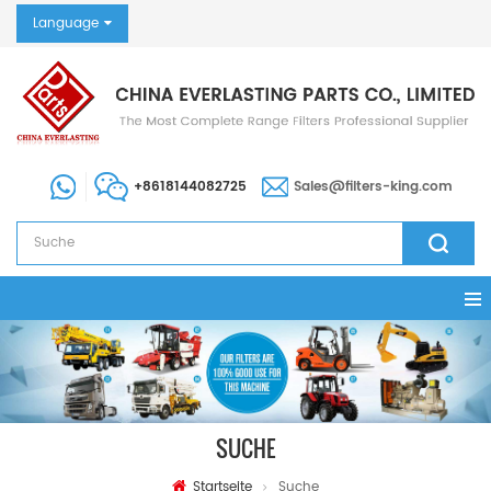
Language
+8618144082725
Sales@filters-king.com
SUCHE
Startseite
Suche