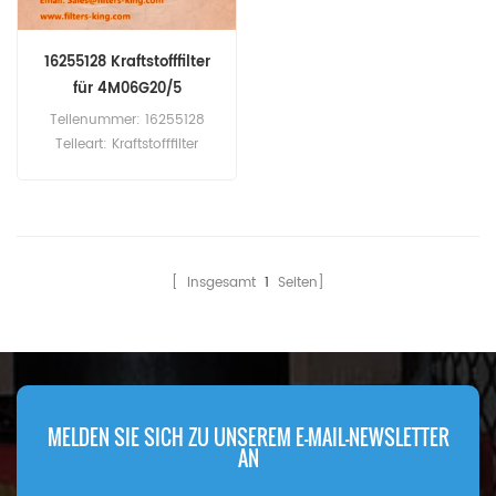
16255128 Kraftstofffilter
für 4M06G20/5
Teilenummer: 16255128
Teileart: Kraftstofffilter
Marke: Baudouin Ersatzteil
Mindestbestellmenge: 60
Stück Kompatibilität:
Baudouin 4M06G20/5
4M06G22/5 4M06G50/5
[ Insgesamt
1
Seiten]
4M06-G50/5 4M06G55/5
4M06-G6D0/S.Weichai
WP2.3 DH2.3D0032.
MELDEN SIE SICH ZU UNSEREM E-MAIL-NEWSLETTER
AN