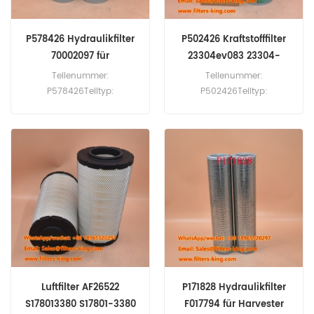
P578426 Hydraulikfilter
P502426 Kraftstofffilter
70002097 für
23304ev083 23304-
TeleHandler
EV083
Teilenummer:
Teilenummer:
P578426Teiltyp:
P502426Teiltyp:
Hydraulischer FilterMarke:
KraftstofffilterMarke:
Donaldson ErsatzMOQ:
Donaldson ErsatzMOQ:
60pcsP578426
60pcsKraftstofffilter
Hydraulikfilterkreuzreferenz
P502426 Querverweis
70002097 Verwendung für
FS36212 23304-EV083
JLG 1500SJ 1850SJ 260
Verwendung für Hino 500
mRT 40m 460SJ.
P11C-UH.
Luftfilter AF26522
P171828 Hydraulikfilter
S178013380 S17801-3380
F017794 für Harvester