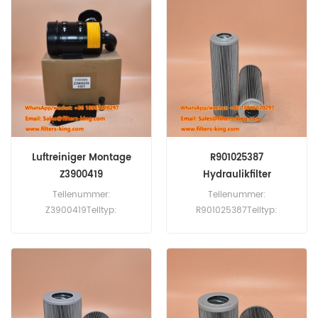
ErsatzMOQ:
60pcs0140D010on Hydac
Hydraulikäquivalent zu
0140D010BN4HC
0140D010BN3HC für Hydac
-Hydrauliksysteme.
Luftreiniger Montage
R901025387
Z3900419
Hydraulikfilter
20250H10SLB000P
Teilenummer:
Teilenummer:
Z3900419Teiltyp:
R901025387Teiltyp:
Luftreiniger MontageMarke:
Hydraulischer FilterMarke:
Cummins ErsatzMOQ: 20pcs
Rexroth ErsatzMOQ: 60pcs