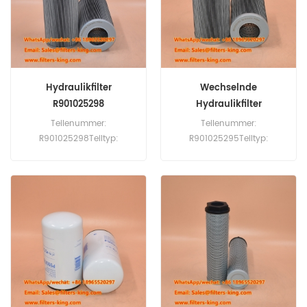
Hydraulikfilter
Wechselnde
R901025298
Hydraulikfilter
01NR40010VG10BP
R901025295 R928005891
Teilenummer:
Teilenummer:
R901025298Teiltyp:
R901025295Teiltyp:
Hydraulischer FilterMarke:
Hydraulischer FilterMarke:
Rexroth ErsatzMOQ: 60pcs
Rexroth ErsatzMOQ: 60pcs