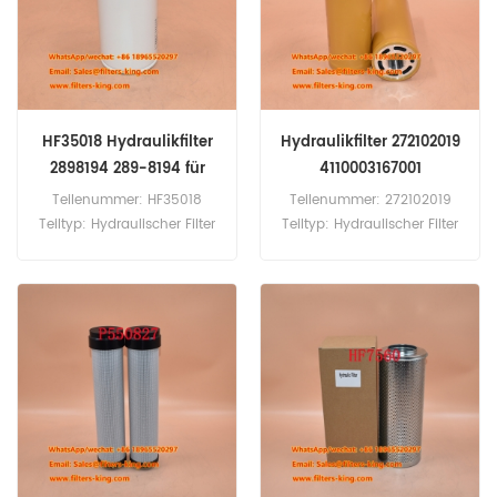
B90B LB110 LB115 LB115B
EB 406, EB 506, EB 506 C, EB
LB95B NH75 NH85 NH95.
506 P, EB 706, EC 35, EC 50
cc.
HF35018 Hydraulikfilter
Hydraulikfilter 272102019
2898194 289-8194 für
4110003167001
580 E110
Teilenummer: HF35018
Teilenummer: 272102019
Teiltyp: Hydraulischer Filter
Teiltyp: Hydraulischer Filter
Marke: FleetGuard Ersatz
Marke: xcmg Ersatz MOQ:
MOQ: 60pcs HF35018
60pcs Hydraulikfilter
Hydraulikfilterkreuzreferenz
272102019 Querverweis
2898194 Verwendung für
4110003167001 SH85060
Caterpillar 550 554 570
Verwendung für SDLG L933
574 580 E110 E120 E140 E180
L936 L938 L946 L948 L953F
E200B E240 E240B E300
L956F.
E450.