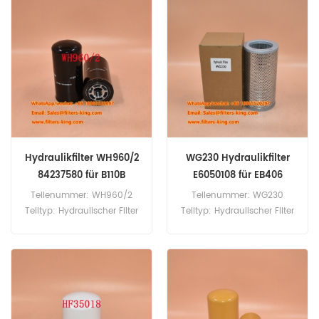
60pcs
Hydraulikfilter WH960/2
WG230 Hydraulikfilter
84237580 für B110B
E6050108 für EB406
verwendet
Bagger
Teilenummer: WH960/2
Teilenummer: WG230
Teiltyp: Hydraulischer Filter
Teiltyp: Hydraulischer Filter
Marke: Mann Hummel
Marke: FilTrec Ersatz MOQ:
Ersatz MOQ: 60pcs
60pcs WG230
Hydraulikfilter WH960/2
Hydraulischer
Querverweis 84237580
Filterkreuzreferenz E6050108
Verwendung für neue
Verwendung für PEL -Job
Holland B110B B115 B115B
EB 30.4, EB 306, EB 350 XT,