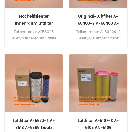
Hocheffizienter
Original-Luftfilter A-
Innenraumluftfilter
68400-S A-68400 A-
AF56048
68390
Teilenummer:AF56048
Teilenummer:A-68400-S
Teiletyp:Innenraumluftfilter
Teiletyp: Luftfilter Marke:
Marke: Fleetguard
Sakura Replacement
Replacement
Mindestbestellmenge: 20
Mindestbestellmenge: 20
Stück
Stück
Luftfilter A-5570-S A-
Luftfilter A-5107-S A-
8513 A-5569 Ersatz
5105 AN-5106