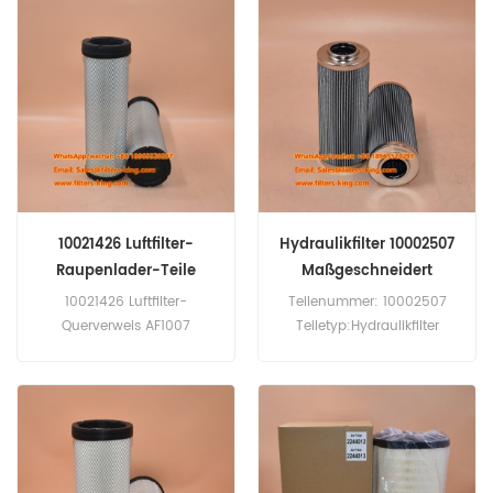
GA 132 10–14 BAR, GA 160
10–14 BAR.
10021426 Luftfilter-
Hydraulikfilter 10002507
Raupenlader-Teile
Maßgeschneidert
10021426 Luftfilter-
Teilenummer: 10002507
Querverweis AF1007
Teiletyp:Hydraulikfilter
Verwendung für Liebherr LR
Marke: Fleetguard
634 LITRONIC,PR 724 L,PR
Replacement
724 LPG/XL,PR 724 XL.
Mindestbestellmenge: 60
Stück