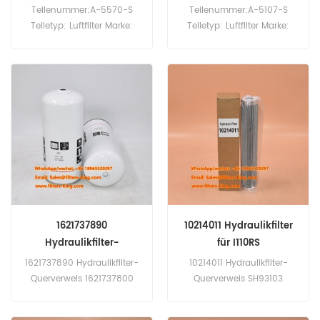
Großhandel
Teilenummer:A-5570-S
Teilenummer:A-5107-S
Teiletyp: Luftfilter Marke:
Teiletyp: Luftfilter Marke:
Sakura Replacement
Sakura Replacement
Mindestbestellmenge: 20
Mindestbestellmenge: 20
Stück
Stück
1621737890
10214011 Hydraulikfilter
Hydraulikfilter-
für I110RS
Querverweis
1621737890 Hydraulikfilter-
10214011 Hydraulikfilter-
Querverweis 1621737800
Querverweis SH93103
Verwendung für Atlas
HY18781 Verwendung für
Copco GA 110, GA 110 PLUS,
Finlay I110RS.