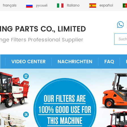
français
русский
italiano
español
VIDEO CENTER
NACHRICHTEN
FAQ