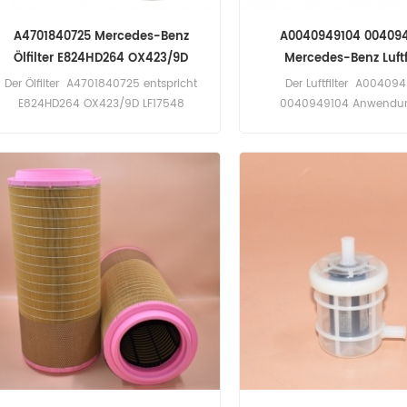
A4701840725 Mercedes-Benz
A0040949104 00409
Ölfilter E824HD264 OX423/9D
Mercedes-Benz Luftf
LF17548 0007731870 HU12006Z
Der Ölfilter A4701840725 entspricht
Der Luftfilter A00409
E824HD264 OX423/9D LF17548
0040949104 Anwendun
0007731870 HU12006Z. Anwendung
Mercedes-Benz Actros II, An
für Mercedes-Benz Actros II, Antos,
European Trucks.
Arocs European Trucks.