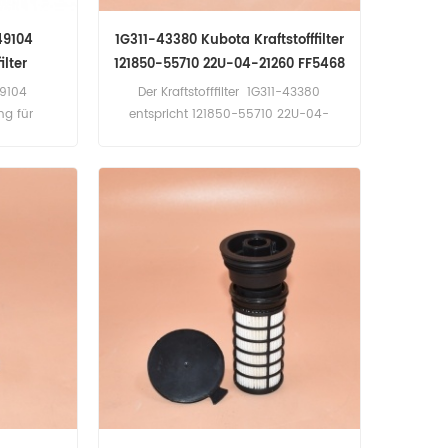
49104
1G311-43380 Kubota Kraftstofffilter
ilter
121850-55710 22U-04-21260 FF5468
PF7830 379-2639
49104
Der Kraftstofffilter 1G311-43380
g für
entspricht 121850-55710 22U-04-
tos, Arocs
21260 FF5468 PF7830 379-2639.
Anwendung für Komatsu-Geräte und
Yanmar-Bagger.