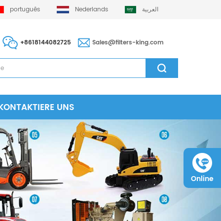
português
Nederlands
العربية
+8618144082725
Sales@filters-king.com
KONTAKTIERE UNS
Online