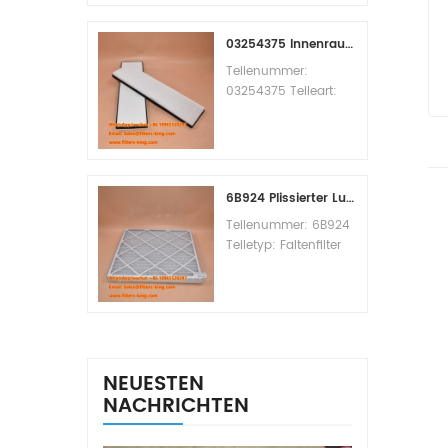
Replacement
MOQ:60pcs
03254375 Innenraumfilter-Querverweis
Teilenummer:
03254375 Teileart:
Innenraumfilter
Marke: Manitowoc
Ersatzteil
Mindestbestellmenge:
20 Stück
6B924 Plissierter Luftfilter MERV 8
Teilenummer: 6B924
Teiletyp: Faltenfilter
MERV-Wert: 8 Marke:
Air Handler
Replacement
Mindestbestellmenge:
20 Stück
NEUESTEN
NACHRICHTEN