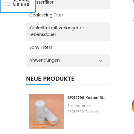
SCANNE
Wasserfilter
N SIE ES
Coalescing Filter
Kühlmittel mit verlängerter
Lebensdauer
Sany Filters
Anwendungen
NEUE PRODUKTE
SP212799 Kosten für den Kraftstofffilterwechsel
Teilenummer:
SP212799 Teileart:
Kraftstofffilterelement
Marke: Liugong
Ersatzteil