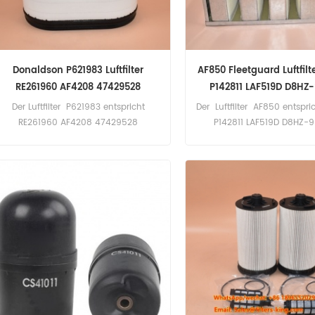
Donaldson P621983 Luftfilter
AF850 Fleetguard Luftfilt
RE261960 AF4208 47429528
P142811 LAF519D D8HZ-
565825D1
Der Luftfilter P621983 entspricht
Der Luftfilter AF850 entspr
RE261960 AF4208 47429528
P142811 LAF519D D8HZ-
565825D1 SA16841 SL82049 .
35258177 PA1509 3I-0368
Anwendung für John Deere, New
Anwendung für Ford Tr
Holland, Challenger Equipment.
Ingersoll-Rand Kompres