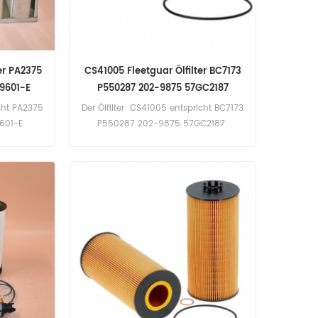
er PA2375
CS41005 Fleetguar Ölfilter BC7173
9601-E
P550287 202-9875 57GC2187
icht PA2375
Der Ölfilter CS41005 entspricht BC7173
9601-E
P550287 202-9875 57GC2187
 7C-8341.
ZR904X Z13D94. Anwendung für
ucks;
Cummins-, Mack- und RVI-Motoren.
soren.