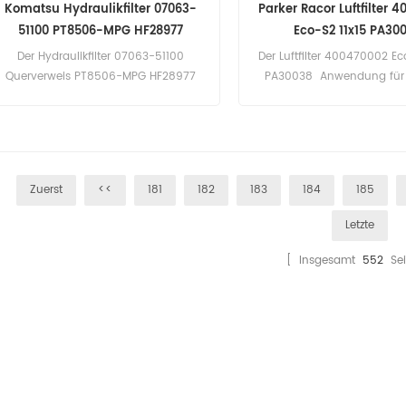
Komatsu Hydraulikfilter 07063-
Parker Racor Luftfilter 
51100 PT8506-MPG HF28977
Eco-S2 11x15 PA30
HY9568/8 SH60110
Der Hydraulikfilter 07063-51100
Der Luftfilter 400470002 Ec
Querverweis PT8506-MPG HF28977
PA30038 Anwendung für 
HY9568/8 SH60110 Anwendung für
Feuerwehrfahrzeug
Komatsu-Bagger.
Zuerst
<<
181
182
183
184
185
Letzte
[ Insgesamt
552
Sei