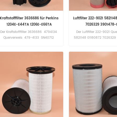
Kraftstofffilter 3636686 für Perkins
Luftfilter 222-9021 582114
1204E-E44TA 1206E-E66TA
7026329 3901478-
Der Kraftstofffilter 3636686 4794134
Der Luftfilter 222-9021 Qu
Querverweis 479-4133 SN40712
5821148 01180872 7026329
SK48602 Anwendung für Perkins
M1 Anwendung für Caterp
1204E-E44TA, 1204E-E44TTA, 1206E-
Deutz-, Massey Ferguson-, 
E66TA, 1206E-E70TTA.
und Volvo-Geräte