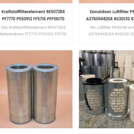
Kraftstofffilterelement RE507284
Donaldson Luftfilter 
PF7770 P550912 FF5716 PFF56170
A3760948204 RS30130 6
C27902
Das Kraftstofffilterelement RE507284
Der Luftfilter P619046 en
Referenzkreuz PF7770 P550912 FF5716
A3760948204 RS30130 62
PFF56170 Anwendung für John
C27902. Anwendung
Deere-Motoren und -Geräte.
lateinamerikanische B
südamerikanische Busse, 
und Transporter von Merce