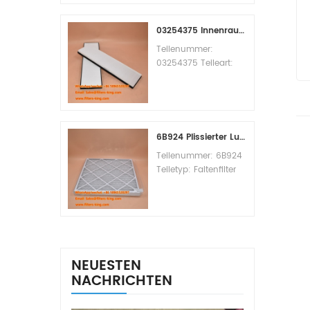
Replacement
MOQ:60pcs
03254375 Innenraumfilter-Querverweis
Teilenummer:
03254375 Teileart:
Innenraumfilter
Marke: Manitowoc
Ersatzteil
Mindestbestellmenge:
20 Stück
6B924 Plissierter Luftfilter MERV 8
Teilenummer: 6B924
Teiletyp: Faltenfilter
MERV-Wert: 8 Marke:
Air Handler
Replacement
Mindestbestellmenge:
20 Stück
NEUESTEN
NACHRICHTEN