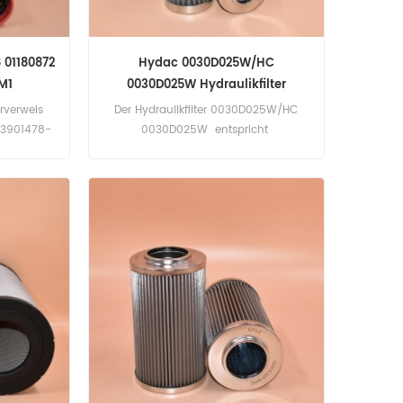
8 01180872
Hydac 0030D025W/HC
M1
0030D025W Hydraulikfilter
erverweis
Der Hydraulikfilter 0030D025W/HC
 3901478-
0030D025W entspricht
illar-,
WGHH30025DW SH75081 HY13013
Liebherr-
ST1058 H0030DN3025AV .
.
Anwendung für Bauer Maschinen
BG12, Sennebogen S670R, SR35T,
SR45T, SR48BT.