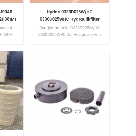
P619046
Hydac 0330D025W/HC
211381M1
0330D025WHC Hydraulikfilter
tspricht
Der Hydraulikfilter0330D025W/HC
11381M1
0330D025WHC Der Austausch von
 für
Hochleistungsfilterelementen kann die
usse,
Effizienz verbessern, die
Lastwagen
Flüssigkeitsreinheit aufrechterhalten
des-Benz.
und einen reibungsloseren Betrieb
gewährleisten.