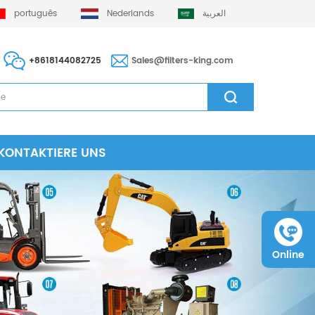
português
Nederlands
العربية
+8618144082725
Sales@filters-king.com
KONTAKTIERE UNS
Online