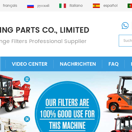
français
русский
italiano
español
VIDEO CENTER
NACHRICHTEN
FAQ