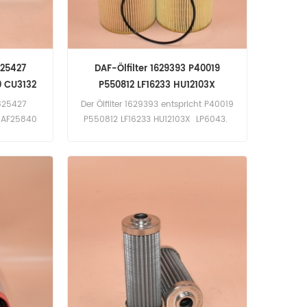
825427
DAF-Ölfilter 1629393 P40019
0 CU3132
P550812 LF16233 HU12103X
1825427
Der Ölfilter 1629393 entspricht P40019
1 AF25840
P550812 LF16233 HU12103X LP6043.
5577.
Anwendung für DAF-, Kenworth- und
-Lkw.
Peterbilt-Lkw.