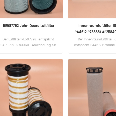
RE587792 John Deere Luftfilter
Innenraumluftfilter 1
PA4612 P788881 AF2584
Der Luftfilter RE587792 entspricht
Der Innenraumluftfilter 
SA16988 SL83060. Anwendung für
entspricht PA4612 P78888
John Deere 8245R, 8270R, 8295R,
CU3132 E944LI 502118
8320R, 8345R, 8370R.
Anwendung für DAF XF