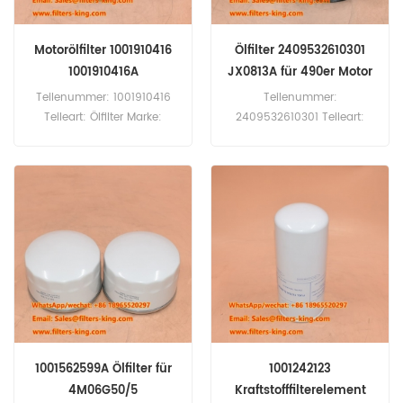
Motorölfilter 1001910416
Ölfilter 2409532610301
1001910416A
JX0813A für 490er Motor
Teilenummer: 1001910416
Teilenummer:
Teileart: Ölfilter Marke:
2409532610301 Teileart:
Weichai Baudouin Ersatz
Ölfilterelement Marke:
Mindestbestellmenge: 60
Quanchai Ersatzteil
Stück
Mindestbestellmenge: 60
Kompatibilität:Weichai
Stück Kompatibilität:
Baudouin Motor 6M26.2
Quanchai 490 Motor.
8M26.2 12M26.2 4M06G20
4M06G25 4M06.
1001562599A Ölfilter für
1001242123
4M06G50/5
Kraftstofffilterelement