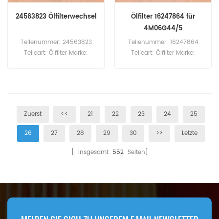
24563823 Ölfilterwechsel
Ölfilter 16247864 für
4M06G44/5
Teilenummer: 24563823
Teilenummer: 16247864
Teileart: Ölfilter Marke:
Teileart: Ölfilter Marke:
General Motors Ersatzteil
Baudouin Ersatzteil
Mindestbestellmenge: 60
Mindestbestellmenge: 60
Stück
Stück Kompatibilität:
Baudouin 4M06G44/5
4M06G50/5.
Zuerst
<<
21
22
23
24
25
26
27
28
29
30
>>
Letzte
[ Insgesamt
552
Seiten]