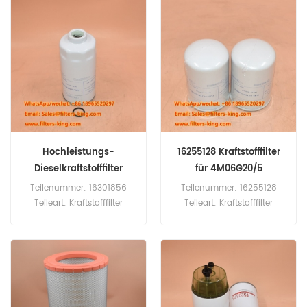
Mindestbestellmenge: 60
Mindestbestellmenge: 20
Stück
Stück
Hochleistungs-
16255128 Kraftstofffilter
Dieselkraftstofffilter
für 4M06G20/5
16301856
Teilenummer: 16301856
Teilenummer: 16255128
Teileart: Kraftstofffilter
Teileart: Kraftstofffilter
Marke: Baudouin Ersatzteil
Marke: Baudouin Ersatzteil
Mindestbestellmenge: 60
Mindestbestellmenge: 60
Stück
Stück Kompatibilität:
Baudouin 4M06G20/5
4M06G22/5 4M06G50/5
4M06-G50/5 4M06G55/5