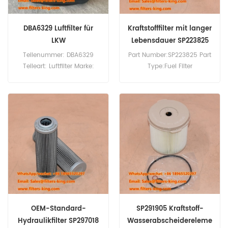
DBA6329 Luftfilter für
Kraftstofffilter mit langer
LKW
Lebensdauer SP223825
SP223825P01
Teilenummer: DBA6329
Part Number:SP223825 Part
Teileart: Luftfilter Marke:
Type:Fuel Filter
Donaldson Ersatzteil
Brand:Liugong
Mindestbestellmenge: 20
Replacement MOQ:60pcs
Stück Kompatibilität:
Kenworth T680
T880.Cummins X15.Peterbilt
567 579.
OEM-Standard-
SP291905 Kraftstoff-
Hydraulikfilter SP297018
Wasserabscheidereleme