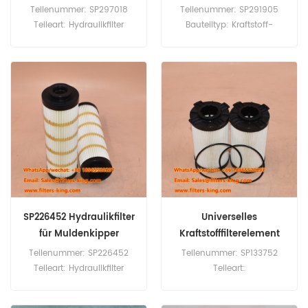
nt
Teilenummer: SP297018
Teilenummer: SP291905
Teileart: Hydraulikfilter
Bauteiltyp: Kraftstoff-
Marke: Liugong Ersatzteil
Wasser-Abscheiderelement
Mindestbestellmenge: 60
Marke: Liugong Ersatzteil
Stück
Mindestbestellmenge: 60
Stück
SP226452 Hydraulikfilter
Universelles
für Muldenkipper
Kraftstofffilterelement
SP133752
Teilenummer: SP226452
Teilenummer: SP133752
Teileart: Hydraulikfilter
Teileart:
Marke: Liugong Ersatzteil
Kraftstofffilterpatrone
Mindestbestellmenge: 60
Marke: Liugong Ersatzteil