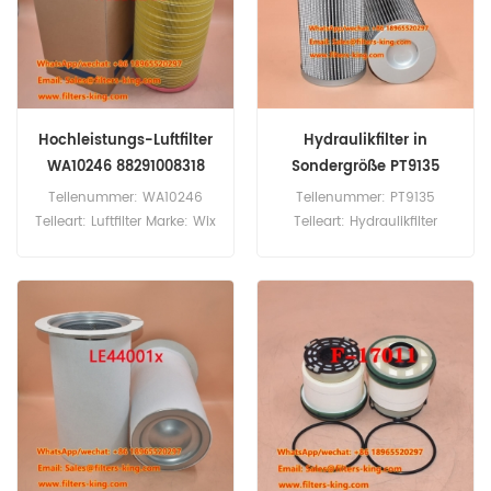
Hochleistungs-Luftfilter
Hydraulikfilter in
WA10246 88291008318
Sondergröße PT9135
Teilenummer: WA10246
Teilenummer: PT9135
Teileart: Luftfilter Marke: Wix
Teileart: Hydraulikfilter
Ersatzteil
Marke: Baldwin Ersatzteil
Mindestbestellmenge: 20
Mindestbestellmenge: 60
Stück
Stück