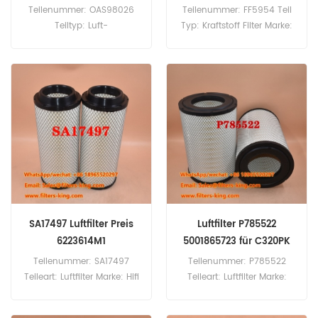
OS5157
E804KPD513
Teilenummer: OAS98026
Teilenummer: FF5954 Teil
Teiltyp: Luft-
Typ: Kraftstoff Filter Marke:
Ölabscheiderfilter Marke:
Fleetguard-Ersatz
Baldwin-Ersatz
Mindestbestellmenge: 60
Mindestbestellmenge: 20
Stück
Stück
SA17497 Luftfilter Preis
Luftfilter P785522
6223614M1
5001865723 für C320PK
Teilenummer: SA17497
Teilenummer: P785522
Teileart: Luftfilter Marke: Hifi
Teileart: Luftfilter Marke:
Replacement
Donaldson Ersatzteil
Mindestbestellmenge: 20
Mindestbestellmenge: 20