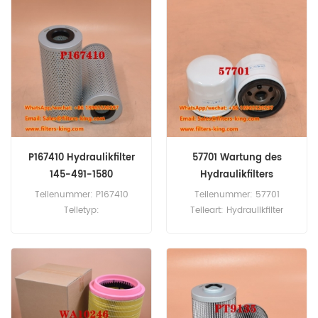
Stück
Stück Luftfilter P785522
Querverweis 5001865723
Verwendung für Renault
C280PK C320P C320PK
D10P210 D10P240 D12P210
D12P240 D12P250 D12P280
D13P210 D13P240 D13P250
D13P280 D14KP250.
P167410 Hydraulikfilter
57701 Wartung des
145-491-1580
Hydraulikfilters
Teilenummer: P167410
Teilenummer: 57701
Teiletyp:
Teileart: Hydraulikfilter
Hydraulikfilterelement
Marke: Wix Ersatzteil
Marke: Donaldson Ersatzteil
Mindestbestellmenge: 60
Mindestbestellmenge: 60
Stück
Stück