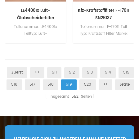
LE44001x Luft-
Kfz-Kraftstofffilter F-17011
Ölabscheiderfilter
SN25137
P35B877
Teilenummer: LE44001x
Teilenummer: F-17011 Teil
Teiltyp: Luft-
Typ: Kraftstoff Filter Marke:
Ölabscheiderfilter Marke:
Sakura-Ersatz
Mann-Ersatz
Mindestbestellmenge: 60
Mindestbestellmenge: 20
Stück
Stück
Zuerst
<<
511
512
513
514
515
516
517
518
519
520
>>
Letzte
[ Insgesamt
552
Seiten]