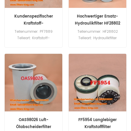
Kundenspezifischer
Hochwertiger Ersatz-
Kraftstoff-
Hydraulikfilter HF28802
Wasserabscheider
Teilenummer: PF7889
Teilenummer: HF28802
PF7889 889421
Teileart: Kraftstoff-
Teileart: Hydraulikfilter
Wasserabscheider Marke:
Marke: Fleetguard Ersatzteil
Baldwin Ersatzteil
Mindestbestellmenge: 60
Mindestbestellmenge: 60
Stück
Stück
OAS98026 Luft-
FF5954 Langlebiger
Ölabscheiderfilter
Kraftstofffilter