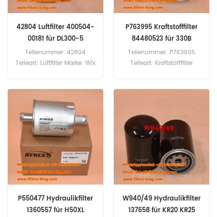
42804 Luftfilter 400504-
P763995 Kraftstofffilter
00181 für DL300-5
84480523 für 330B
Teilenummer: 42804
Teilenummer: P763995
Teileart: Luftfilter Marke: Wix
Teileart: Kraftstofffilter
Ersatzteil
Marke: Donaldson Ersatzteil
Mindestbestellmenge: 20
Mindestbestellmenge: 60
Stück 42804 Luftfilter-
Stück P763995
Querverweis 400504-00181
Kraftstofffilter-Querverweis
Verwendung für Doosan
84480523 Verwendung für
DL300-5 DL350-5 G145
Case IH 330B 8010 8120
G170 G190 G190A G235
9010 9120.
G260 G500 G600.
P550477 Hydraulikfilter
W940/49 Hydraulikfilter
1360557 für H50XL
137658 für KR20 KR25