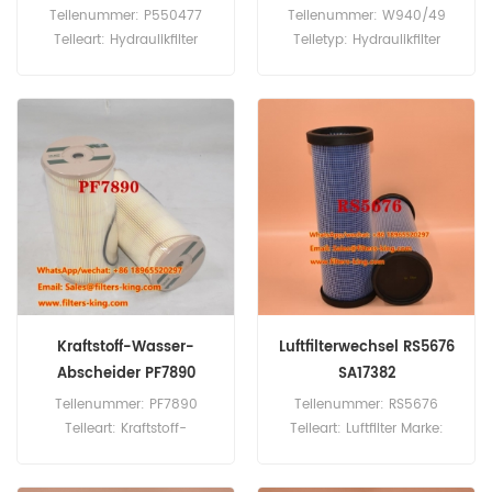
Teilenummer: P550477
Teilenummer: W940/49
Teileart: Hydraulikfilter
Teiletyp: Hydraulikfilter
Marke: Donaldson Ersatzteil
Marke: Mann Replacement
Mindestbestellmenge: 60
Mindestbestellmenge: 60
Stück
Stück W940/49
Hydraulikfilter-Querverweis
137658 Verwendung für
Manitou KR20 KR25
Kraftstoff-Wasser-
Luftfilterwechsel RS5676
Abscheider PF7890
SA17382
SN920202
Teilenummer: PF7890
Teilenummer: RS5676
Teileart: Kraftstoff-
Teileart: Luftfilter Marke:
Wasserabscheider Marke:
Baldwin Ersatzteil
Baldwin Ersatzteil
Mindestbestellmenge: 20