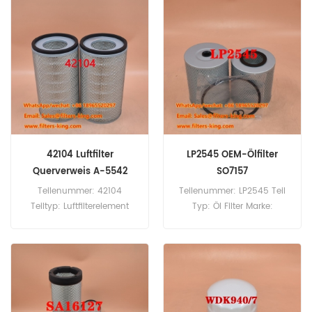
Mindestbestellmenge: 60
Stück
Stück
42104 Luftfilter
LP2545 OEM-Ölfilter
Querverweis A-5542
SO7157
Teilenummer: 42104
Teilenummer: LP2545 Teil
Teiltyp: Luftfilterelement
Typ: Öl Filter Marke:
Marke: Wix-Ersatz
Luberfiner-Ersatz
Mindestbestellmenge: 20
Mindestbestellmenge: 60
Stück
Stück