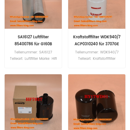
SA16127 Luftfilter
Kraftstofffilter WDK940/7
85400786 für G160B
ACP0310240 für 3707GE
Teilenummer: SA16127
Teilenummer: WDK940/7
Teileart: Luftfilter Marke: Hifi
Teileart: Kraftstofffilter
Replacement
Marke: Mann Replacement
Mindestbestellmenge: 20
Mindestbestellmenge: 60
Stück SA16127 Luftfilter-
Stück Kraftstofffilter
Querverweis 85400786
WDK940/7 Querverweis
Verwendung für Ingersoll-
ACP0310240 Verwendung
Rand G130 G160 G160B
für Massey Ferguson 3707
G200 G220 G270 G550.
3707AL 3707GE 3707S
3707V 3707WF 3708
3708AL 3708GE 3708S
3708V 3708WF 3709AL
3709GE 3SP.75.