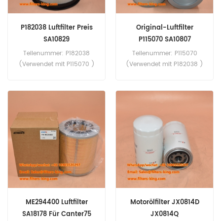
P182038 Luftfilter Preis
Original-Luftfilter
SA10829
P115070 SA10807
Teilenummer: P182038
Teilenummer: P115070
(Verwendet mit P115070 )
(Verwendet mit P182038 )
Teiltyp: Luftfilterelement
Teiltyp: Luftfilterelement
Marke: Donaldson-Ersatz
Marke: Donaldson-Ersatz
Mindestbestellmenge: 20
Mindestbestellmenge: 20
Stück
Stück
ME294400 Luftfilter
Motorölfilter JX0814D
SA18178 Für Canter75
JX0814Q