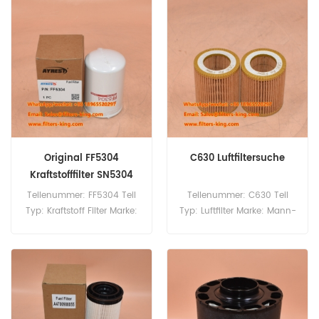
Stück
Stück
Original FF5304
C630 Luftfiltersuche
Kraftstofffilter SN5304
Teilenummer: FF5304 Teil
Teilenummer: C630 Teil
Typ: Kraftstoff Filter Marke:
Typ: Luftfilter Marke: Mann-
Fleetguard-Ersatz
Ersatz Mindestbestellmenge:
Mindestbestellmenge: 60
20 Stück
Stück