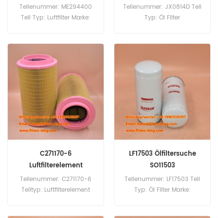
Teilenummer: ME294400
Teilenummer: JX0814D Teil
Teil Typ: Luftfilter Marke:
Typ: Öl Filter
Mitsubishi-Ersatz
Mindestbestellmenge: 60
Mindestbestellmenge: 20
Stück
Stück ME294400 Luftfilter-
Querverweis P500200
AF4355 Verwendung für
Mitsubishi Canter75
Canter60 4D34-2AT4
4D34-2AT6.
C271170-6
LF17503 Ölfiltersuche
Luftfilterelement
SO11503
C2711706 C271170/6
Teilenummer: C271170-6
Teilenummer: LF17503 Teil
Teiltyp: Luftfilterelement
Typ: Öl Filter Marke:
Marke: Mann-Ersatz
Fleetguard-Ersatz
Mindestbestellmenge: 20
Mindestbestellmenge: 60