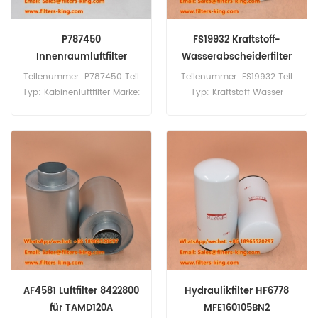
P787450
FS19932 Kraftstoff-
Innenraumluftfilter
Wasserabscheiderfilter
2995964 für LKW
ersetzen
Teilenummer: P787450 Teil
Teilenummer: FS19932 Teil
Typ: Kabinenluftfilter Marke:
Typ: Kraftstoff Wasser
Donaldson-Ersatz
Separator Marke:
Mindestbestellmenge: 20
Fleetguard-Ersatz
Stück P787450
Mindestbestellmenge: 60
Innenraumluftfilter,
Stück
entspricht 2995964
1533885 AF26146 für Iveco-
Lkw.
AF4581 Luftfilter 8422800
Hydraulikfilter HF6778
für TAMD120A
MFE160105BN2