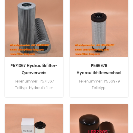
Stück
Stück
P571367 Hydraulikfilter-
P566979
Querverweis
Hydraulikfilterwechsel
HY13203
Teilenummer: P571367
Teilenummer: P566979
Teiltyp: Hydraulikfilter
Teiletyp:
Marke: Donaldson-Ersatz
Hydraulikfilterelement
Mindestbestellmenge: 60
Marke: Donaldson-Ersatz
Stück
Mindestbestellmenge: 60
Stück