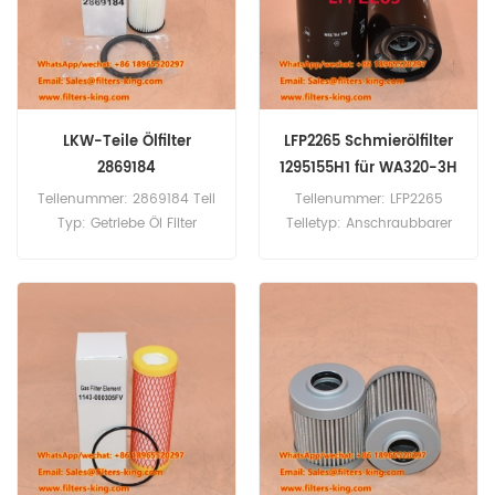
LKW-Teile Ölfilter
LFP2265 Schmierölfilter
2869184
1295155H1 für WA320-3H
Teilenummer: 2869184 Teil
Teilenummer: LFP2265
Typ: Getriebe Öl Filter
Teiletyp: Anschraubbarer
Marke: Scania-Ersatz
Schmierfilter Marke:
Mindestbestellmenge: 60
Luberfiner-Ersatz
Stück 2869184 Ölfilter für
Mindestbestellmenge: 60
Lkw der Scania 6er-Serie.
Stück LFP2265 Schmierfilter,
Querverweis 1295155H1,
Verwendung für Komatsu
WA320-3H, WA380-3,
WA420-3H.