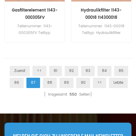
Gasfilterelement 1143-
Hydraulikfilter 1143-
000305FV
00018 114300018
Teilenummer: 1143-
Teilenummer: 1143-00018
000305FV Teiltyp:
Teiltyp: Hydraulikfilter
Gasfilterelement Marke:
Mindestbestellmenge: 60
Yutong-Ersatz
Stück
Mindestbestellmenge: 20
Stück
Zuerst
<<
81
82
83
84
85
86
87
88
89
90
>>
Letzte
[ Insgesamt
550
Seiten]