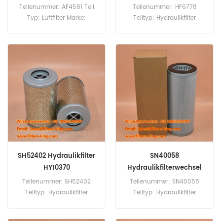
Teilenummer: AF4581 Teil
Teilenummer: HF6778
Typ: Luftfilter Marke:
Teiltyp: Hydraulikfilter
Fleetguard-Ersatz
Marke: Fleetguard-Ersatz
Mindestbestellmenge: 20
Mindestbestellmenge: 60
Stück AF4581 Luftfilter,
Stück
Querverweis 8422800
X770132, Verwendung für
Volvo AQD70B AQD70C
AQD70D MD100A MD100B
MD120A MD70C TAMD120A
TAMD120B TAMD121C
TAMD121D TAMD122A
TAMD122C.
SH52402 Hydraulikfilter
SN40058
HY10370
Hydraulikfilterwechsel
Teilenummer: SH52402
Teilenummer: SN40058
Teiltyp: Hydraulikfilter
Teiltyp: Hydraulikfilter
Marke: Hifi-Ersatz
Marke: Hifi-Ersatz
Mindestbestellmenge: 60
Mindestbestellmenge: 60