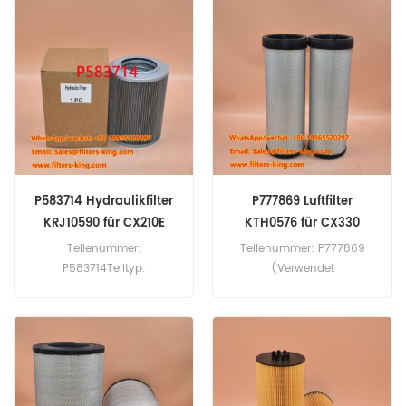
Querverweis 31780104,
60 StückE817KP-
Verwendung für Bomag
Kraftstofffilter, Querverweis
K401.
400504-00195,
Verwendung für Doosan
Daewoo DL200-5 DX140LC-
5 DX140LCR-5 DX140LCR-5
DX160W-5 DX165W-5
DX165WR-7 DX180LC-5.
P583714 Hydraulikfilter
P777869 Luftfilter
KRJ10590 für CX210E
KTH0576 für CX330
Teilenummer:
Teilenummer: P777869
P583714Teiltyp:
(Verwendet
HydraulikfilterMarke:
mitP777868)Teil Typ:
Donaldson-
Luftfilter ElementMarke:
ErsatzMindestbestellmenge:
Donaldson-
60 StückP583714
ErsatzMindestbestellmenge:
Hydraulikfilter-Querverweis
20 StückP777869 Luftfilter-
KRJ10590. Verwendung für
Querverweis KTH0576.