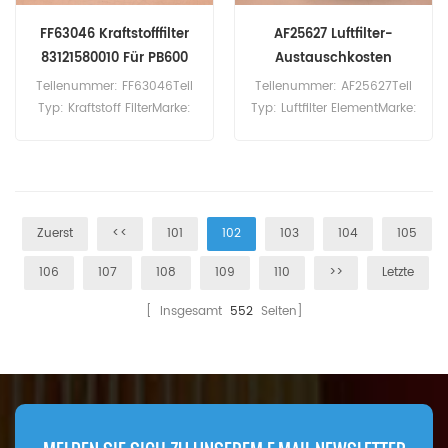
FF63046 Kraftstofffilter
AF25627 Luftfilter-
83121580010 Für PB600
Austauschkosten
P608885
Teilenummer: FF63046Teil
Teilenummer: AF25627Teil
Typ: Kraftstoff FilterMarke:
Typ: Luftfilter ElementMarke:
Fleetgurard-
Fleetguard-
ErsatzMindestbestellmenge:
ErsatzMindestbestellmenge:
60 StückFF63046
20 Stück
Kraftstofffilter, Querverweis
83121580010, Verwendung
Zuerst
<<
101
102
103
104
105
für Kassbohrer PB600,
PB600Park, PB600W.
106
107
108
109
110
>>
Letzte
[ Insgesamt
552
Seiten]