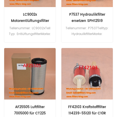
LC9002x
P7537 Hydraulikfilter
Motorentlüftungsfilter
ersetzen SPH12519
230610004
Teilenummer: LC9002xTeil
Teilenummer: P7537Teiltyp:
Typ: EntlüftungsfilterMarke:
HydraulikfilterMarke:
Mann-
RahmenersatzMindestbestel
ErsatzMindestbestellmenge:
lmenge: 60 Stück
20 Stück
AF25505 Luftfilter
FF42103 Kraftstofffilter
7005000 für CT225
114239-55120 für C10R