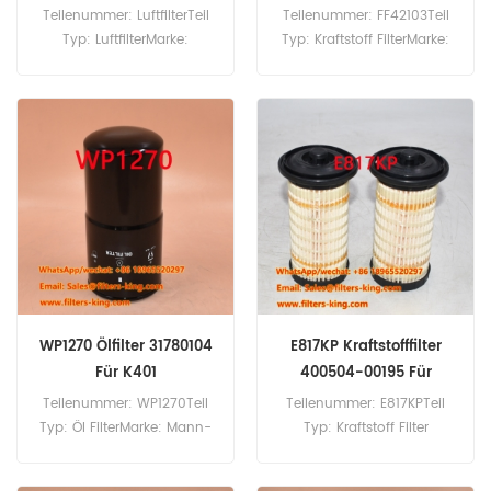
Teilenummer: LuftfilterTeil
Teilenummer: FF42103Teil
Typ: LuftfilterMarke:
Typ: Kraftstoff FilterMarke:
Fleetguard-
Fleetguard-
ErsatzMindestbestellmenge:
ErsatzMindestbestellmenge:
20 StückAF25505 Luftfilter-
60 StückFF42103
Querverweis 7005000.
Kraftstofffilter, Querverweis
Verwendung für Bobcat
114239-55120, Verwendung
331D 331E 334 334D 335 337
für Yanmar B05R C08
341 430ZHS 5600 653 751
C10.80 C10R C10R-1 C6R
974 975 B300 BCA24 CT122
C8R L100A6 L100N5 L100N6.
CT225.
WP1270 Ölfilter 31780104
E817KP Kraftstofffilter
Für K401
400504-00195 Für
DL200-5
Teilenummer: WP1270Teil
Teilenummer: E817KPTeil
Typ: Öl FilterMarke: Mann-
Typ: Kraftstoff Filter
ErsatzMindestbestellmenge:
ElementMarke: Hengst
60 StückWP1270 Ölfilter,
ErsatzMindestbestellmenge: