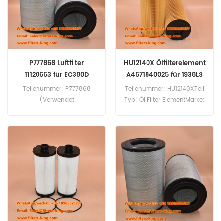
Case 9033 9046 CX210E.
Verwendung für Case 325
CX330 CX460 CX470B
CX470C CX490D CX500D-
LC.
P777868 Luftfilter
HU12140X Ölfilterelement
11120653 für EC380D
A4571840025 für 1938LS
Teilenummer: P777868
Teilenummer: HU12140XTeil
(Verwendet
Typ: Öl Filter ElementMarke:
mitP777869)Teil Typ:
Mann+Hummel
LuftfilterMarke: Donaldson-
ErsatzMindestbestellmenge:
ErsatzMindestbestellmenge:
60 StückHU12140X
20 StückP777868 Luftfilter-
Ölfilterelement, Querverweis
Querverweis 11120653
4571840025 A4571840025,
VOE11120653 Verwendung
Verwendung für Mercedes-
für Volvo A25D A25E A30D
Benz 1938LS 1938S 1944S
A30E EC330B EC360B-LC
Lkw.
EC360C EC380 EC380D
EC380EHR.