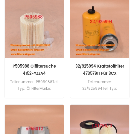
20 Stück
P505988 Ölfiltersuche
32/925994 Kraftstofffilter
4152-YZZA4
47357911 Für 3CX
Teilenummer: P505988Teil
Teilenummer:
Typ: Öl FilterMarke:
32/925994Teil Typ:
Donaldson-
Kraftstoff FilterMarke: JCB-
ErsatzMindestbestellmenge:
ErsatzMindestbestellmenge:
60 StückP505988 Ölfilter-
60 Stück32/925994
Querverweis 4152-YZZA4.
Kraftstofffilter-Querverweis
Verwendung für Toyota
47357911. Verwendung für
Land Cruiser 2008–2021,
JCB 1400B 1550B 1600B