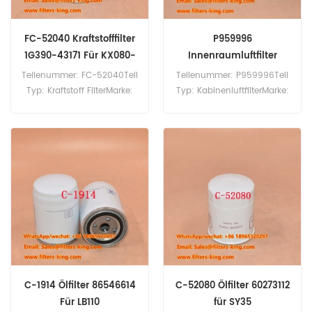
FC-52040 Kraftstofffilter
P959996
1G390-43171 Für KX080-
Innenraumluftfilter
4
2095030 für R440
Teilenummer: FC-52040Teil
Teilenummer: P959996Teil
Typ: Kraftstoff FilterMarke:
Typ: KabinenluftfilterMarke:
Sakura-
Donaldson-
ErsatzMindestbestellmenge:
ErsatzMindestbestellmenge:
60 StückFC-52040
20 StückP959996
Kraftstofffilter, Querverweis
Innenraumluftfilter,
1G390-43171, Verwendung
Querverweis 2095030,
für Kubota KX080-4
Verwendung für P270 P280
KX085-5.
P320 P340 P360 P370 P450
P460 G360 G400 G410
G440 G450 G480 G540
R400 R440 R480 R410 R440
R450 R500 R540 S450
S540.
C-1914 Ölfilter 86546614
C-52080 Ölfilter 60273112
Für LB110
für SY35