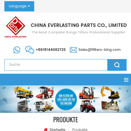
Language
+8618144082725
Sales@filters-king.com
PRODUKTE
Startseite
Produkte