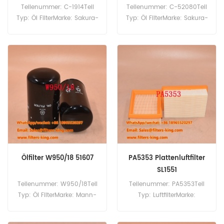
Teilenummer: C-1914Teil
Teilenummer: C-52080Teil
Typ: Öl FilterMarke: Sakura-
Typ: Öl FilterMarke: Sakura-
ErsatzMindestbestellmenge:
ErsatzMindestbestellmenge:
60 StückC-1914 Ölfilter,
60 StückC-52080 Ölfilter,
Querverweis 86546614,
Querverweis 60273112,
Verwendung für New
Verwendung für Sany SY35
Holland 1400 1500 975 980
SY50 SY50U SY75C SY80U.
985 990 995 LB110 LB115
NH75 NH85 NH95.
Ölfilter W950/18 51607
PA5353 Plattenluftfilter
SL1551
Teilenummer: W950/18Teil
Teilenummer: PA5353Teil
Typ: Öl FilterMarke: Mann-
Typ: LuftfilterMarke:
ErsatzMindestbestellmenge:
Baldwin-
60 Stück
ErsatzMindestbestellmenge: