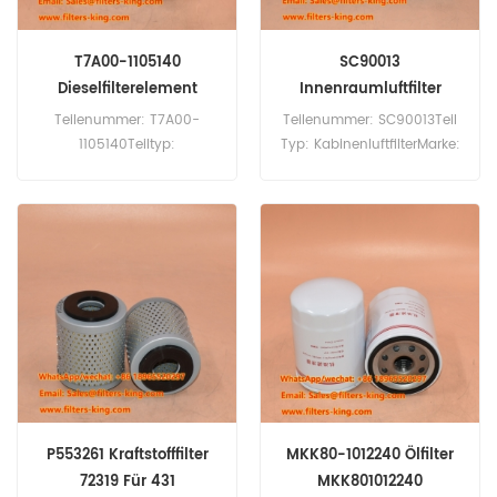
T7A00-1105140
SC90013
Dieselfilterelement
Innenraumluftfilter
T7A001105140
3197010021 SKL46358
Teilenummer: T7A00-
Teilenummer: SC90013Teil
1105140Teiltyp:
Typ: KabinenluftfilterMarke:
DieselfilterelementMarke:
Hifi-
Yuchai-
ErsatzMindestbestellmenge:
ErsatzMindestbestellmenge:
20 Stück
20 Stück
P553261 Kraftstofffilter
MKK80-1012240 Ölfilter
72319 Für 431
MKK801012240