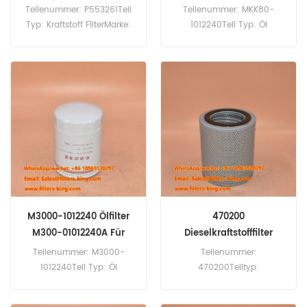
Teilenummer: P553261Teil
Teilenummer: MKK80-
Typ: Kraftstoff FilterMarke:
1012240Teil Typ: Öl
Donaldson-
FilterMarke: Yuchai-
ErsatzMindestbestellmenge:
ErsatzMindestbestellmenge:
60 StückP553261
60 Stück
Kraftstofffilter, Querverweis
72319, Verwendung für
Case 431.
M3000-1012240 Ölfilter
470200
M300-01012240A Für
Dieselkraftstofffilter
YC6M350L-D20
SK3467 für 8R32LN
Teilenummer: M3000-
Teilenummer:
1012240Teil Typ: Öl
470200Teiltyp:
FilterMarke: Yuchai
DieselkraftstofffilterMarke:
Watyuan
Wartsila-