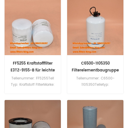
ErsatzMindestbestellmenge:
ErsatzMindestbestellmenge:
60 StückM3000-1012240
60 Stück470200
Ölfilter-Querverweis M300-
Dieselkraftstofffilter,
01012240A B7483 P550086
Querverweis LF3777, P19185,
Verwendung für Yuchai
SK3467, Verwendung für
6M/6108 YC6A210L-D220
Wartsila 8R32LN.
YC6M350L-D20 YC6T550L-
D20 YC6T600L-D22
YC6T660L-D20.
FF5255 Kraftstofffilter
C6500-1105350
E3TZ-9155-B für leichte
Filterelementbaugruppe
Lkw
für YC4D130-20
Teilenummer: FF5255Teil
Teilenummer: C6500-
Typ: Kraftstoff FilterMarke:
1105350Teiletyp:
Fleetguard-
FilterelementbaugruppeMar
ErsatzMindestbestellmenge:
ke: Yuchai-
60 StückKraftstofffilter
ErsatzMindestbestellmenge:
FF5255, entspricht E3TZ-
60 StückC6500-1105350
9155-B für Ford Light-Duty
Filterelementbaugruppe für
Trucks; Gehl, John Deere,
Yuchai YC4D130-20