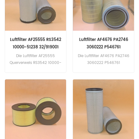
(S4D102E eng). New
Holland 5635 (Iveco eng).
B110B(2V Mechanisch
engl.).
Luftfilter AF25555 RS3542
Luftfilter AF4676 PA2746
10000-51238 32/919001
3060222 P546761
59800-26110
Die Luftfilter AF25555
Die Luftfilter AF4676 PA2746
Querverweis RS3542 10000-
3060222 P546761
51238 32/919001 59800-
Bewerbung für Cummins
26110 Bewerbung für JCB
Kraftwagen.
2CX (JCB 444-DieselMax
eng). 407BZX (Perkins
1004.40 47 kW 64 PS eng).
Komatsu CK30-1 (S4D98E
eng). CK35-1 (S4D98E
eng). FD25T (Yanmar
eng). Kubota KX080 (nicht
spezifiziert eng). KX080-3
Alpha (V3307-DI-T eng).