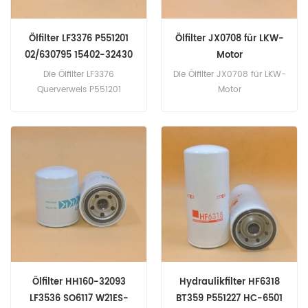
Ölfilter LF3376 P551201
Ölfilter JX0708 für LKW-
02/630795 15402-32430
Motor
140516130
Die Ölfilter LF3376
Die Ölfilter JX0708 für LKW-
Querverweis P551201
Motor
02/630795 15402-32430
140516130 Bewerbung für
Atlas Copco AB604
(Perkins 103.15 eng).
Bobcat Melroe 553 (nicht
spezifiziert eng). 553 (nicht
spezifiziert eng). Kubota
KH191 (6 Zyl. eng). KH191
(S2800D eng). KX057-
4(V2607-DI-E3
eng).Perkins 103-12(nicht
spezifiziert eng). 103-13 (20
Ölfilter HH160-32093
Hydraulikfilter HF6318
kW 27 PS eng).
LF3536 SO6117 W21ES-
BT359 P551227 HC-6501