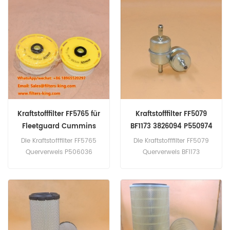
Holland L451 (Deutz F2L511
Bewerbung für John Deere
eng). L451; L452
120C (PowerTech 4045H
(Wisconsin VH4D eng).
eng). 1450AL; 1450CWS;
Bobcat Melroe 310 (Kohler
1450WTS (nicht spezifiziert
K341 eng). 325 (Kubota
eng). 1550CWS; 1550WTS
D1703 eng). John Deere
(nicht spezifiziert eng).
3010 (nicht spezifiziert
eng). 480C (nicht
spezifiziert eng).
Kraftstofffilter FF5765 für
Kraftstofffilter FF5079
Fleetguard Cummins
BF1173 3826094 P550974
RE63288
Die Kraftstofffilter FF5765
Die Kraftstofffilter FF5079
Querverweis P506036
Querverweis BF1173
19246644 F-11131 23390-
3826094 P550974 RE63288
51020 23390-51070
Anwendung Cummins 4B
Bewerbung für Toyota LKW,
(E2 eng). B 5.9L (E2 eng).
leichter LKW.
C8.3 (nicht spezifiziert
eng). Komatsu D39E-1;
D39E-1A; D39P-1; D39P-1A