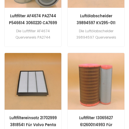
Luftfilter AF4674 PA2744
Luftölabscheider
P546614 3060220 CA7699
39894597 KV295-011
Die Luftfilter AF4674
Die Luftölabscheider
Querverweis PA2744
39894597 Querverweis
P546614 3060220 CA7699
KV295-011 SAO58620
Zum Cummins Fleetguard.
NS035120 LE17031 AS2519
Bewerbung für Ingersoll
Rand EP (nicht näher
bezeichnet). SSR (nicht
spezifiziert eng). SSRM
(nicht spezifiziert eng).
Luftfiltereinsatz 21702999
Luftfilter 13065627
3818541 Für Volvo Penta
612600114993 Für