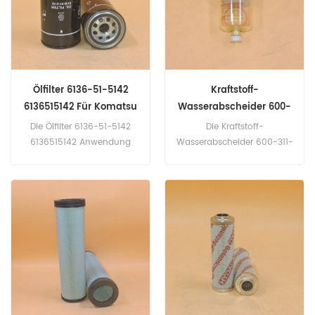
spezifiziert deu). MF1030
345 (nicht spezifiziert eng).
(nicht spezifiziert eng).
Alpha 2 U30-3 (D1503M
eng). Alpha U17-3 (D902
eng).
Ölfilter 6136-51-5142
Kraftstoff-
6136515142 Für Komatsu
Wasserabscheider 600-
311-9731 6003119731 Für
Die Ölfilter 6136-51-5142
Die Kraftstoff-
Komatsu
6136515142 Anwendung
Wasserabscheider 600-311-
Zum Komatsu BR380JG-1
9731 6003119731 Für
(SAA6D107E-1 eng).
Komatsu PC270-8 PC300-
BR380JG-1EO(SAA6D107E-1
8 PC70-8 PC78US-8.
eng). D39EX-22; D39PX-22
(SAA4D107E-1 eng). D41E-
6C; D41P-6C (SA12102E-2A
eng). D51EX-22; D51PX-22
(SAA6D107E-1 eng). D61EX-
15EO(SAA6D107E-1 eng).