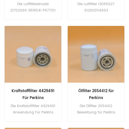
Weichai
Die Luftfiltereinsatz
Die Luftfilter 13065627
21702999 3818541 PA77011
612600114993
Bewerbung für Volvo Penta
4110002852014
D4 (nicht spezifiziert eng).
612600115939 860135416
D6 (nicht spezifiziert eng).
860138124 Bewerbung für
Weichai, XGMA, SDLG.
Kraftstofffilter 4429491
Ölfilter 2654412 für
Für Perkins
Perkins
Die Kraftstofffilter 4429491
Die Ölfilter 2654412
Anwendung Für Perkins
Bewerbung für Perkins
Serie 100: 103.10, Serie 400:
1006-6, 1006-60T, 1006-
403C-11, 403D-11, 403D-15,
60TW, 1006-6T.