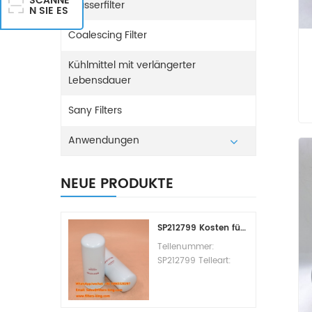
SCANNE
Wasserfilter
N SIE ES
Coalescing Filter
Kühlmittel mit verlängerter
Lebensdauer
Sany Filters
Anwendungen
NEUE PRODUKTE
SP212799 Kosten für den Kraftstofffilterwechsel
Teilenummer:
SP212799 Teileart:
Kraftstofffilterelement
Marke: Liugong
Ersatzteil