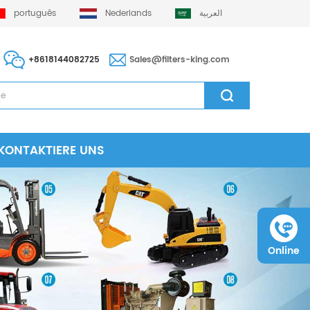
português
Nederlands
العربية
+8618144082725
Sales@filters-king.com
KONTAKTIERE UNS
Online