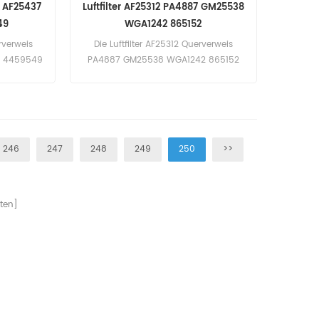
4 AF25437
Luftfilter AF25312 PA4887 GM25538
49
WGA1242 865152
rverweis
Die Luftfilter AF25312 Querverweis
5 4459549
PA4887 GM25538 WGA1242 865152
55 (Isuzu
Bewerbung für Vogele PVE1600 (Volvo
zifiziert
Two eng). PVE480VM-Antriebseinheit
(Cummins
(Volvo TAD10 eng). Volvo Penta
6081H
TAD1630G (nicht spezifiziert eng).
E eng).
TAD1630V (nicht spezifiziert eng).
246
247
248
249
250
>>
40B(D7D
ten]