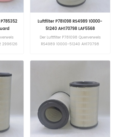
6 P785352
Luftfilter P781098 RS4989 10000-
guard
51240 AH170798 LAF5568
rverweis
Der Luftfilter P781098 Querverweis
2 2996126
RS4989 10000-51240 AH170798
co 190 S42
LAF5568 Anwendung für Raupe 770
45 (Cursor
(C15 eng). 770 (Caterpillar C15ACERT
sor 10-500
381 kW 511 PS E4; E5 eng). John Deere
eng).
350D (Mercedes OM501LA 279kW
380PS eng).