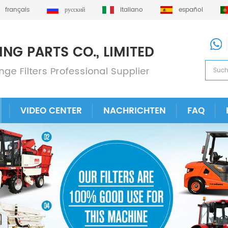
français
русский
italiano
español
VIDEO CENTER
NACHRICHTEN
FAQ