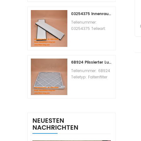
Replacement
MOQ:60pcs
03254375 Innenraumfilter-Querverweis
Teilenummer:
03254375 Teileart:
Innenraumfilter
Marke: Manitowoc
Ersatzteil
Mindestbestellmenge:
20 Stück
6B924 Plissierter Luftfilter MERV 8
Teilenummer: 6B924
Teiletyp: Faltenfilter
MERV-Wert: 8 Marke:
Air Handler
Replacement
Mindestbestellmenge:
20 Stück
NEUESTEN
NACHRICHTEN