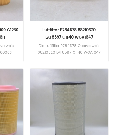
2000 C1250
Luftfilter P784578 88210620
611
LAF8597 C1140 WGA1647
rverweis
Die Luftfilter P784578 Querverweis
400003
88210620 LAF8597 C1140 WGA1647
tlas Copco
Bewerbung für Atlas Copco GA10
GA11(GA11
(nicht spezifiziert eng). GA10 (nicht
ert eng).
spezifiziert eng). Ingersoll Rand SR11
SSR-UP6-
(nicht spezifiziert eng).
(SSR-UP6-