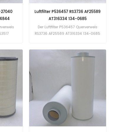
6-27040
Luftfilter P536457 RS3736 AF25589
64844
AT316334 134-0685
rverweis
Der Luftfilter P536457 Querverweis
S3517
RS3736 AF25589 AT316334 134-0685
 Cummins
Anwendung für Caterpillar 320B
ng). Deutz
(Caterpillar 3066 E4; E5 eng). 320B;
zifiziert
320BL; 320BLU; 320 Mrd.; 320BU (3066
DL200;
eng). 320B; 320BL; 320 Mrd.; 320BS
 (DL06 E3
(3116 eng). John Deere 710J
owerTech
(PowerTech 6068HTE E3 eng). 750J
PowerTech
(6068H eng).