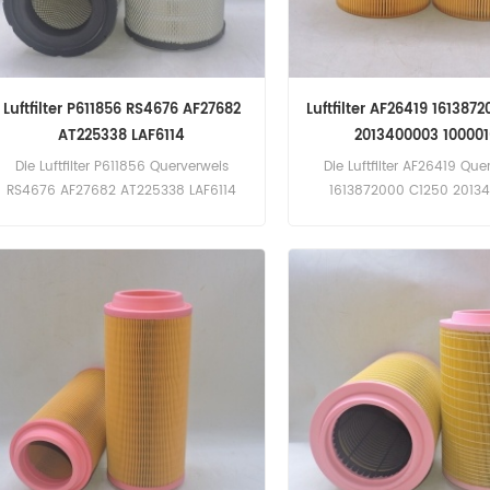
Luftfilter P611856 RS4676 AF27682
Luftfilter AF26419 161387
AT225338 LAF6114
2013400003 100001
Die Luftfilter P611856 Querverweis
Die Luftfilter AF26419 Que
RS4676 AF27682 AT225338 LAF6114
1613872000 C1250 2013
Bewerbung für John Deere 360DC;
100001611 Bewerbung für A
360DG (6068T eng). 460 DC; 460DG
GA11 Plus(GA11-Plus eng). 
(6068H; 6068T eng). 540G (6068
eng). GA11 (nicht spezifizi
eng). 540G (nicht spezifiziert eng).
Ingersoll Rand SSR UP6 (
25HP 20 PS eng). SSR UP6 
25HP 25 PS eng).