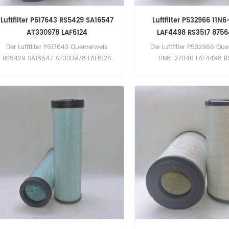
Luftfilter P617643 RS5429 SA16547
Luftfilter P532966 11N
AT330978 LAF6124
LAF4498 RS3517 875
Der Luftfilter P617643 Querverweis
Die Luftfilter P532966 Que
RS5429 SA16547 AT330978 LAF6124
11N6-27040 LAF4498 R
Anwendung für John Deere 350DLC
87564844 Bewerbung für
(6090H eng). 350GLC (6090HT eng).
QSB4.5 (nicht spezifiziert e
3754D (PowerTech 6090H eng).
AG Fahr KHD TCD 2012(unspe
380GLC (6090HT eng). Liebherr
engl.). Doosan Daewoo 
R944C Litronic (D936L eng).
DL200TC (DL06 eng). DL220
eng). John Deere 444K(P
PVX 4.5L E4i eng). 4895 (
4045T eng).