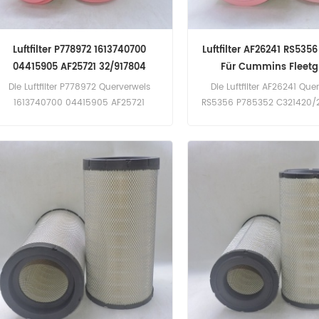
Luftfilter P778972 1613740700
Luftfilter AF26241 RS535
04415905 AF25721 32/917804
Für Cummins Fleet
Die Luftfilter P778972 Querverweis
Die Luftfilter AF26241 Que
1613740700 04415905 AF25721
RS5356 P785352 C321420/
32/917804 Bewerbung für Atlas Copco
LAF6689 Bewerbung für Ive
AB1305M(Deutz BF4M2012 67kW 91PS
(Cursor 10-420 eng). 190 S
eng). Deutz AG Fahr KHD 105; 106; 110
10-450 eng). 190 S50 (Cur
(BF6M1012 eng). 6.00; 6.01; 6.05; 6.15
eng). 250 (Cursor 8 
(BF6M1012 eng). JCB 510-56 (444
eng). 512-56 (nicht näher
bezeichnet).