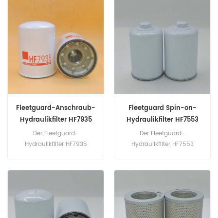
47400056, K9005929, SF-
27KS1, 27KZ3, KKKZ3,
Filter HY90478, HY9340 / 2.
Donaldson P174246,
Teilenummer: HF35365
P566278, P566279, PALL
Teilname: Hydraulikfilter
HC9700FKP27H.
Marke: Fleetguard
Teilenummer: HF30626
Teilname: Hydraulikfilter
Marke: Fleetguard
Fleetguard-Anschraub-
Fleetguard Spin-on-
Hydraulikfilter HF7935
Hydraulikfilter HF7553
Der Fleetguard-
Der Fleetguard-
Hydraulikfilter HF7935
Hydraulikfilter HF7553
entspricht Donaldson
entspricht DONALDSON
P502382, Baldwin BT8906
P550542; BALDWIN-BT9382;
... Teilenummer: HF7935
HITACHI-
Teilname: Hydraulikfilter
425563,4252363,4252563,7
Marke: Fleetguard
1497010; JOHN DEERE-
4252563; KAWASAKI-