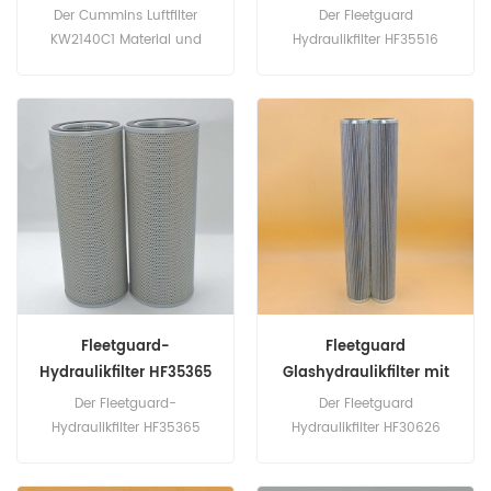
Der Cummins Luftfilter
Der Fleetguard
KW2140C1 Material und
Hydraulikfilter HF35516
Technologie ist der gleiche
entspricht Hitachi 4630525,
Standard. Teilenummer:
Baldwin BT9440, HIFI
KW2140C1 Teilname:
SH60236, MANN WH9012.
Luftfilter Marke: Cummins
Teilenummer: HF35516
Teilname: Hydraulikfilter
Marke: Fleetguard
Fleetguard-
Fleetguard
Hydraulikfilter HF35365
Glashydraulikfilter mit
maximaler Leistung
Der Fleetguard-
Der Fleetguard
HF30626
Hydraulikfilter HF35365
Hydraulikfilter HF30626
entspricht Hitachi 4654745,
entspricht Baldwin
Doosan Daewoo
PT23282-MPG, Schröder