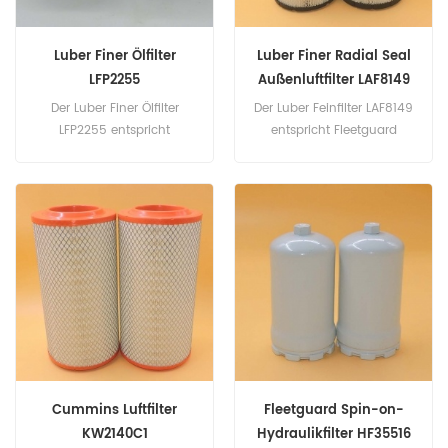
Luber Finer Ölfilter
Luber Finer Radial Seal
LFP2255
Außenluftfilter LAF8149
Der Luber Finer Ölfilter
Der Luber Feinfilter LAF8149
LFP2255 entspricht
entspricht Fleetguard
Fleetguard LF3433, LF3407,
AF25492, AF25964
Donaldson P550067 ...
Donaldson P781039 ...
Teilenummer: LFP2255
Teilenummer: LAF8149
Teilname: Ölfilter Marke:
Teilname: Luftfilter Marke:
Luber Finer
Luber Finer
Cummins Luftfilter
Fleetguard Spin-on-
KW2140C1
Hydraulikfilter HF35516