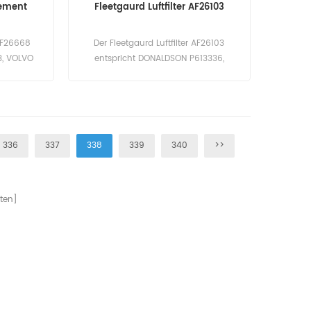
lement
Fleetgaurd Luftfilter AF26103
 AF26668
Der Fleetgaurd Luftfilter AF26103
3, VOLVO
entspricht DONALDSON P613336,
997.
BALDWIN-RS4862, CARQUEST-83088,
eilname:
WIX-49088, ... Teilenummer: AF26103
guard
Teilname: Luftfilter Marke: Fleetgaurd
EC240BLC,
460BLC,
336
337
338
339
340
>>
0, EC290,
ten]