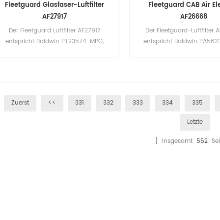
Fleetguard Glasfaser-Luftfilter
Fleetguard CAB Air E
AF27917
AF26668
Der Fleetguard Luftfilter AF27917
Der Fleetguard-Luftfilter
entspricht Baldwin PT23574-MPG,
entspricht Baldwin PA562
Komatsu 20Y6021410, Hyundai
14506997, VOE 14506
31EH00480. Teilenummer: AF27917
Teilenummer: AF26668 T
Teilname: Luftfilter Marke: Fleetguard
Luftfilter Marke: Fleet
Ausführungen: EC210BLC, 
EC290BLC, EC360BLC, EC
Zuerst
<<
331
332
333
334
335
EC140, EC210, EC240, EC26
EC360
Letzte
[ Insgesamt
552
Sei