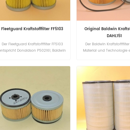
Fleetguard Kraftstofffilter FF5103
Original Baldwin Kraftsto
DAHL151
Der Fleetguard Kraftstofffilter FF5103
Der Baldwin Kraftstofffilte
entspricht Donaldson P502161, Baldwin
Material und Technologie e
PF717, Ford SBA130366060, John Deere
dem echten Standard. Tei
T111383, Kubota 15521-43160.
DAHL151 Teilname: Kraftsto
Teilenummer: FF5103 Teilname:
Marke: Baldwin
Kraftstofffilter Marke: Fleetguard
Modelle: EX55, ZX55, ZX55UR, U15-3s