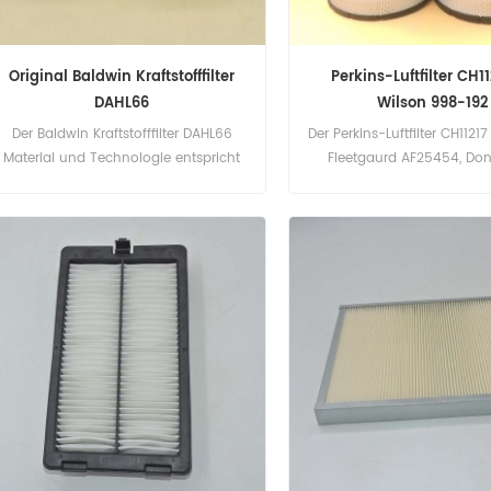
Original Baldwin Kraftstofffilter
Perkins-Luftfilter CH1
DAHL66
Wilson 998-192
Der Baldwin Kraftstofffilter DAHL66
Der Perkins-Luftfilter CH11217
Material und Technologie entspricht
Fleetgaurd AF25454, Do
dem echten Standard. Teilenummer:
P777868, FG Wilson 998-
DAHL66 Teilname: Kraftstofffilter
Teilenummer: CH11217 Te
Marke: Baldwin
Luftfilter Marke: Perk