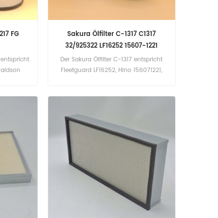
1217 FG
Sakura Ölfilter C-1317 C1317
32/925322 LF16252 15607-1221
15607-2210 15613-89105
 entspricht
Der Sakura Ölfilter C-1317 entspricht
naldson
Fleetguard LF16252, Hino 156071221,
192 ...
156072210, 1561389105, JCB
ilname:
32/925322.
ins