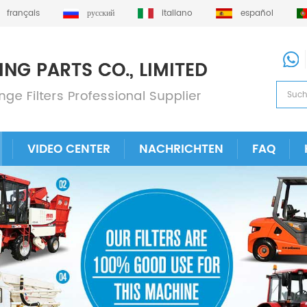
français
русский
italiano
español
VIDEO CENTER
NACHRICHTEN
FAQ