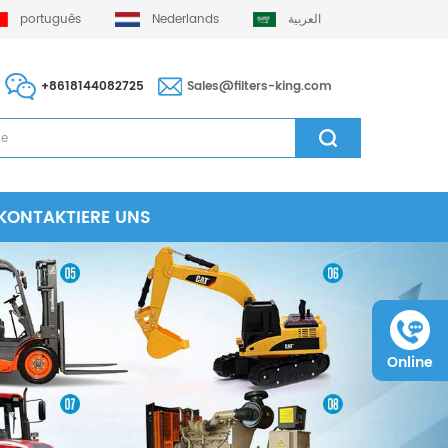
português
Nederlands
العربية
+8618144082725
Sales@filters-king.com
KONTAKTIERE UNS
Online