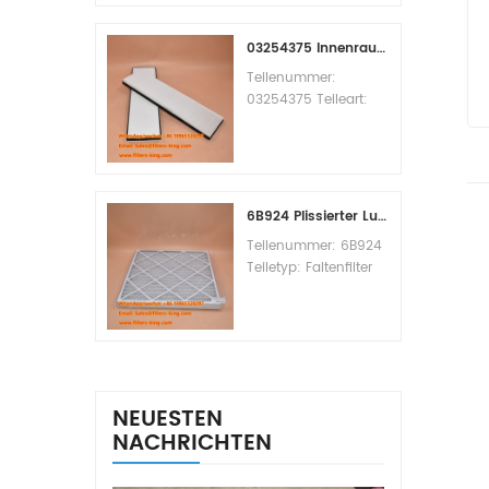
Replacement
MOQ:60pcs
03254375 Innenraumfilter-Querverweis
Teilenummer:
03254375 Teileart:
Innenraumfilter
Marke: Manitowoc
Ersatzteil
Mindestbestellmenge:
20 Stück
6B924 Plissierter Luftfilter MERV 8
Teilenummer: 6B924
Teiletyp: Faltenfilter
MERV-Wert: 8 Marke:
Air Handler
Replacement
Mindestbestellmenge:
20 Stück
NEUESTEN
NACHRICHTEN