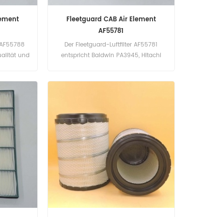
lement
Fleetguard CAB Air Element
AF55781
r AF55788
Der Fleetguard-Luftfilter AF55781
alität und
entspricht Baldwin PA3945, Hitachi
ilenummer:
4206637. Teilenummer: AF55781
er Marke:
Teilname: Luftfilter Marke: Fleetguard