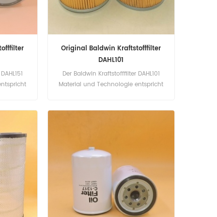
fffilter
Original Baldwin Kraftstofffilter
DAHL101
r DAHL151
Der Baldwin Kraftstofffilter DAHL101
ntspricht
Material und Technologie entspricht
lenummer:
dem echten Standard. Teilenummer:
fffilter
DAHL101 Teilname: Kraftstofffilter
Marke: Baldwin