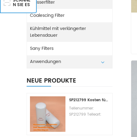
SCANNE
Wasserfilter
N SIE ES
Coalescing Filter
Kühlmittel mit verlängerter
Lebensdauer
Sany Filters
Anwendungen
NEUE PRODUKTE
SP212799 Kosten für den Kraftstofffilterwechsel
Teilenummer:
SP212799 Teileart:
Kraftstofffilterelement
Marke: Liugong
Ersatzteil