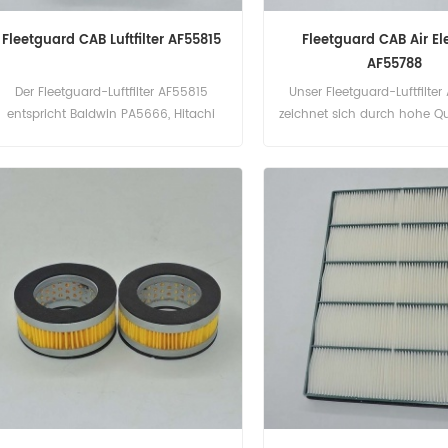
Fleetguard CAB Luftfilter AF55815
Fleetguard CAB Air E
AF55788
Der Fleetguard-Luftfilter AF55815
Unser Fleetguard-Luftfilte
entspricht Baldwin PA5666, Hitachi
zeichnet sich durch hohe Qu
4643580, 4S00685. Teilenummer:
lange Lebensdauer aus. Te
AF55815 Teilname: Luftfilter Marke:
AF55788 Teilname: Luftfilt
Fleetguard
Fleetguard